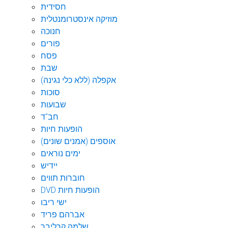
חסידית
מוזיקה אינסטרומנטלית
חנוכה
פורים
פסח
שבת
אקפלה (ללא כלי נגינה)
סוכות
שבועות
חב"ד
הופעות חיות
אוספים (אמנים שונים)
ימים נוראים
יידיש
חוברות תווים
DVD הופעות חיות
ישי ריבו
אברהם פריד
שלמה קרליבך