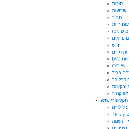
סוכות
שבועות
חב"ד
ות חיות
 שונים)
ם נוראים
יידיש
ות תווים
חיות
ישי ריבו
ם פריד
קרליבך
 ובקשות
תקליטורי שמע
ם קינדער
ן | נשמה
סיפורים