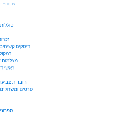
a Fuchs
נ
סוללות 
זכרונ
דיסקים קשיחים 
רמקולי
מצלמות די
ראשי דיו
חוברות צביעה 
סרטים ומשחקים ל
ספרונים