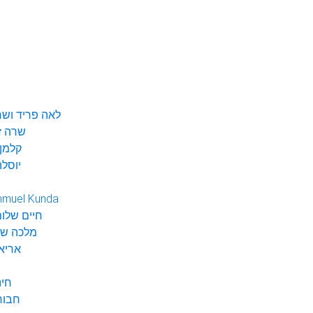
לאה פריד ושר
שרה ז
קלמן 
יוסלה
hmuel Kunda
חיים שלום
מלכה שי
אריא
חינ
חבור