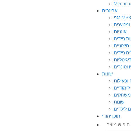
Menuch
אביזרים
גני MP3
ומטענים
אוזניות
ות ניידים
חיצוניים
ם ניידים
גיטליות
 וטונרים
שונות
ופעילות
ימודיים
משחקים
שונות
 לילדים
תוכן יהודי