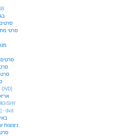
SB
בגן
סרטים 
סרטי מתח
מנו
סרטים 
סרטי
סרטי
ס
 - DVD]
אריא
MOISHY
] - dvd
DVD ב
ניצוצות ש
סרטי