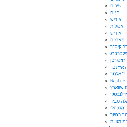
שירים
חגים
אידיש
אנגלית
אידיש
מארזים
ה קיסנר
ילברברג
רוזנגרטן
 אייזנבך
ר' אלתר
Rabbi S
 שווארץ
דלובסקי
לה סביר
מלכהלי
וך בחיוך
ת מצוות