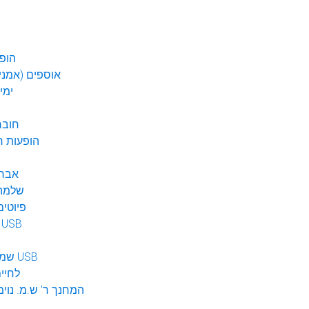
הופע
אוספים (אמנים
ימי
חובר
DVD הופעות 
אברה
שלמה 
פיוטים
מוזיקה ב USB
שמע לילדים USB
לחיי
המחנך ר' ש.מ. נוימ