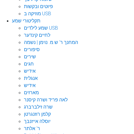
פיוטים ובקשות
מוזיקה ב USB
תקליטורי שמע
שמע לילדים USB
לחיים קינדער
המחנך ר' ש.מ. נוימן | נשמה
סיפורים
שירים
חגים
אידיש
אנגלית
אידיש
מארזים
לאה פריד ושרה קיסנר
שרה זילברברג
קלמן רוזנגרטן
יוסלה אייזנבך
ר' אלתר