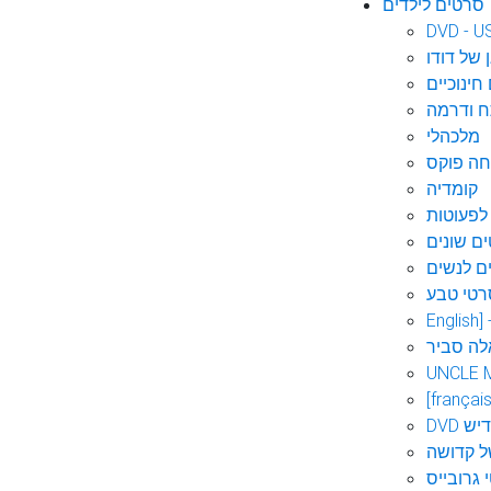
סרטים לילדים
DVD - U
 של דודו
חינוכיים
 ודרמה
מלכהלי
חה פוקס
קומדיה
לפעוטות
ם שונים
ם לנשים
רטי טבע
English]
לה סביר
UNCLE 
[français
אידיש
ל קדושה
 גרובייס