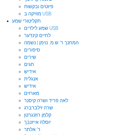
פיוטים ובקשות
מוזיקה ב USB
תקליטורי שמע
שמע לילדים USB
לחיים קינדער
המחנך ר' ש.מ. נוימן | נשמה
סיפורים
שירים
חגים
אידיש
אנגלית
אידיש
מארזים
לאה פריד ושרה קיסנר
שרה זילברברג
קלמן רוזנגרטן
יוסלה אייזנבך
ר' אלתר