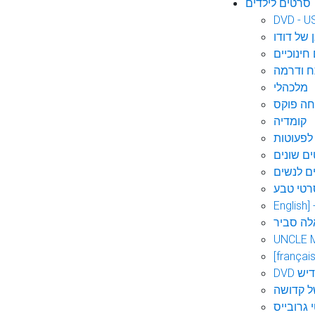
סרטים לילדים
DVD - U
 של דודו
חינוכיים
 ודרמה
מלכהלי
חה פוקס
קומדיה
לפעוטות
ם שונים
ם לנשים
רטי טבע
English]
לה סביר
UNCLE 
[français
אידיש
ל קדושה
 גרובייס