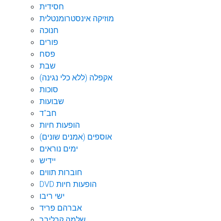
חסידית
מוזיקה אינסטרומנטלית
חנוכה
פורים
פסח
שבת
אקפלה (ללא כלי נגינה)
סוכות
שבועות
חב"ד
הופעות חיות
אוספים (אמנים שונים)
ימים נוראים
יידיש
חוברות תווים
DVD הופעות חיות
ישי ריבו
אברהם פריד
שלמה קרליבך