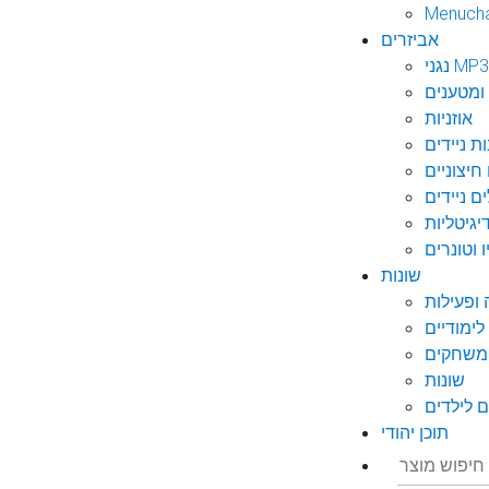
Menuch
אביזרים
גני MP3
ומטענים
אוזניות
ות ניידים
חיצוניים
ם ניידים
גיטליות
 וטונרים
שונות
ופעילות
ימודיים
משחקים
שונות
 לילדים
תוכן יהודי