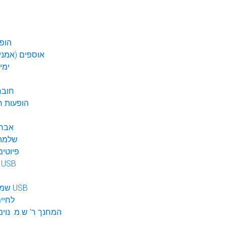
הופע
אוספים (אמנים
ימי
חובר
DVD הופעות 
אברה
שלמה 
פיוטים
מוזיקה ב USB
שמע לילדים USB
לחיי
המחנך ר' ש.מ. נוימ