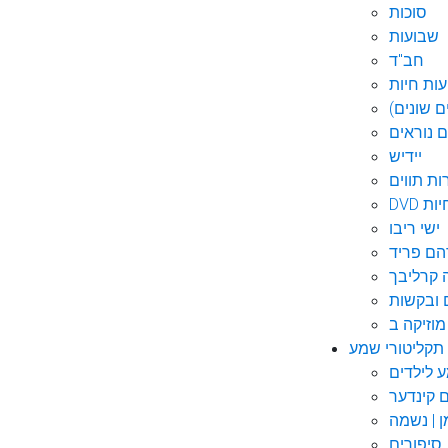
סוכות
שבועות
חב"ד
ות חיות
 שונים)
ם נוראים
יידיש
ות תווים
חיות
ישי ריבו
ם פריד
קרליבך
 ובקשות
תקליטורי שמע
ם קינדער
ן | נשמה
סיפורים