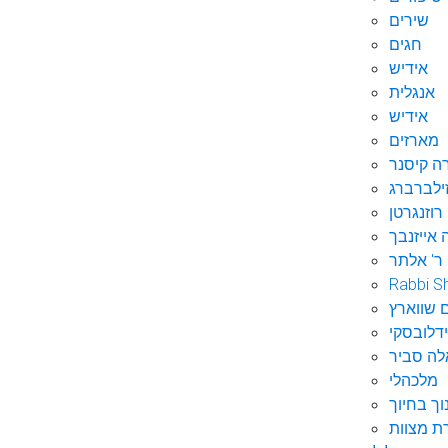
שירים
חגים
אידיש
אנגלית
אידיש
מארזים
ה קיסנר
ילברברג
רוזנגרטן
 אייזנבך
ר' אלתר
Rabbi S
 שווארץ
דלובסקי
לה סביר
מלכהלי
וך בחיוך
ת מצוות