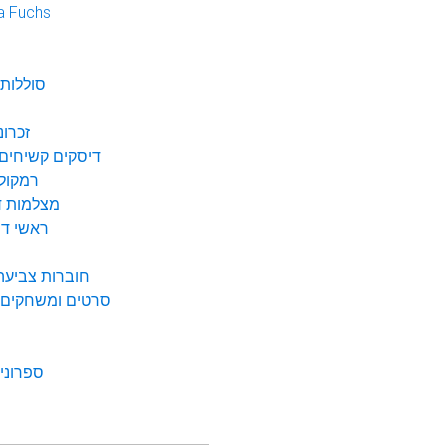
a Fuchs
נ
סוללות 
זכרונ
דיסקים קשיחים 
רמקולי
מצלמות די
ראשי דיו
חוברות צביעה 
סרטים ומשחקים ל
ספרונים