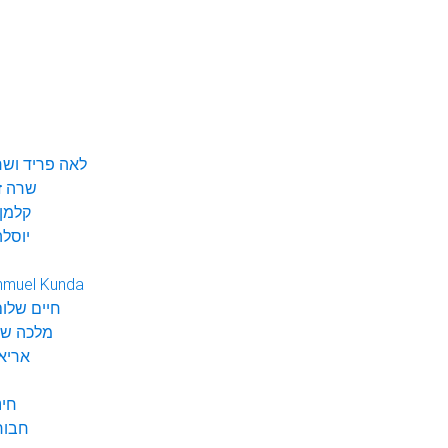
לאה פריד ושר
שרה ז
קלמן 
יוסלה
hmuel Kunda
חיים שלום
מלכה שי
אריא
חינ
חבור