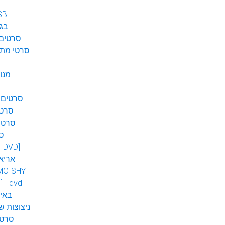
SB
בגן
סרטים 
סרטי מתח
מנו
סרטים 
סרטי
סרטי
ס
 - DVD]
אריא
MOISHY
] - dvd
DVD ב
ניצוצות ש
סרטי