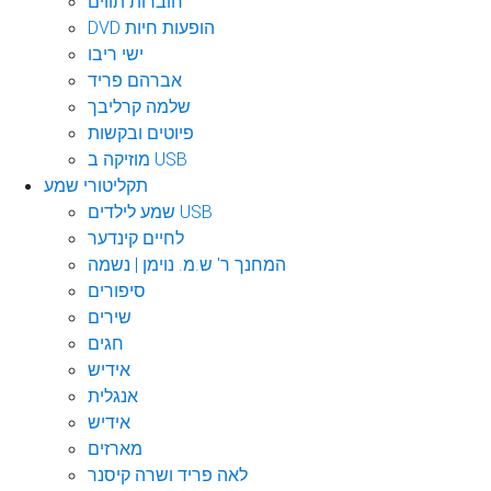
חוברות תווים
DVD הופעות חיות
ישי ריבו
אברהם פריד
שלמה קרליבך
פיוטים ובקשות
מוזיקה ב USB
תקליטורי שמע
שמע לילדים USB
לחיים קינדער
המחנך ר' ש.מ. נוימן | נשמה
סיפורים
שירים
חגים
אידיש
אנגלית
אידיש
מארזים
לאה פריד ושרה קיסנר