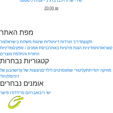
שירי שרה זילברברג 2 - עמית ליסטוונד
20.00 ₪
מפת האתר
תקנון
מדריך הורדות דיגיטליות
שיטות משלוח בישראל
צור
קשר
אודות
מדיניות הגנת פרטיות באתר
כניסת אמנים / ספקים
מדיניות
החזרת והחלפת מוצרים
קטגוריות נבחרות
מוזיקה יהודית
תקליטורי שמע
סרטים לילדים
ניצוצות של קדושה
בגן של
דודו
מלכהלי
אומנים נבחרים
ישי ריבו
אברהם פריד
דודו פישר