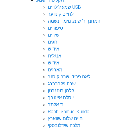
תקליטורי שמע
שמע לילדים USB
לחיים קינדער
המחנך ר' ש.מ. נוימן | נשמה
סיפורים
שירים
חגים
אידיש
אנגלית
אידיש
מארזים
לאה פריד ושרה קיסנר
שרה זילברברג
קלמן רוזנגרטן
יוסלה אייזנבך
ר' אלתר
Rabbi Shmuel Kunda
חיים שלום שווארץ
מלכה שידלובסקי