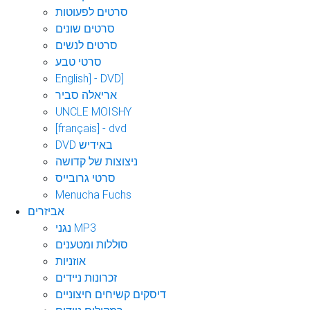
סרטים לפעוטות
סרטים שונים
סרטים לנשים
סרטי טבע
English] - DVD]
אריאלה סביר
UNCLE MOISHY
[français] - dvd
DVD באידיש
ניצוצות של קדושה
סרטי גרובייס
Menucha Fuchs
אביזרים
נגני MP3
סוללות ומטענים
אוזניות
זכרונות ניידים
דיסקים קשיחים חיצוניים