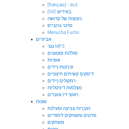
[français] - dvd
DVD באידיש
ניצוצות של קדושה
סרטי גרובייס
Menucha Fuchs
אביזרים
נגני MP3
סוללות ומטענים
אוזניות
זכרונות ניידים
דיסקים קשיחים חיצוניים
רמקולים ניידים
מצלמות דיגיטליות
ראשי דיו וטונרים
שונות
חוברות צביעה ופעילות
סרטים ומשחקים לימודיים
משחקים