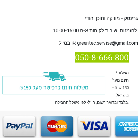
גרינטק - מוזיקה ותוכן יהודי
שירות לקוחות א-ה 10:00-16:00
להזמנות ו
greentec.servise@gmail.com
או במייל
050-8-666-800
*משלוח
חינם מעל
150 ש"ח -
בישראל
, חו"ל- לפי משקל החבילה.
בלבד
ובדואר רשום