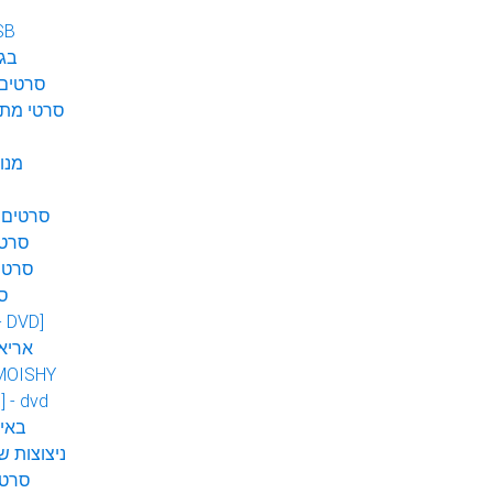
SB
בגן
סרטים 
סרטי מתח
מנו
סרטים 
סרטי
סרטי
ס
 - DVD]
אריא
MOISHY
] - dvd
DVD ב
ניצוצות ש
סרטי