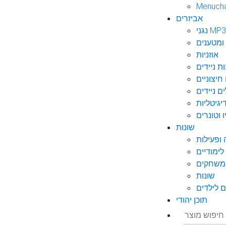
Menuch
אביזרים
גני MP3
ומטענים
אוזניות
ות ניידים
חיצוניים
ם ניידים
גיטליות
 וטונרים
שונות
ופעילות
ימודיים
משחקים
שונות
 לילדים
תוכן יהודי