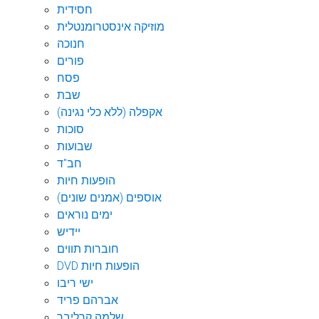
חסידית
מוזיקה אינסטרומנטלית
חנוכה
פורים
פסח
שבת
אקפלה (ללא כלי נגינה)
סוכות
שבועות
חב"ד
הופעות חיות
אוספים (אמנים שונים)
ימים נוראים
יידיש
חוברות תווים
DVD הופעות חיות
ישי ריבו
אברהם פריד
שלמה קרליבך