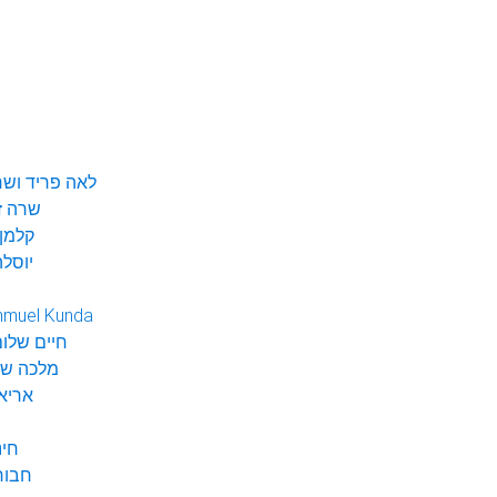
לאה פריד ושר
שרה ז
קלמן 
יוסלה
hmuel Kunda
חיים שלום
מלכה שי
אריא
חינ
חבור