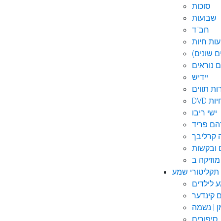
סוכות
שבועות
חב"ד
ות חיות
 שונים)
ם נוראים
יידיש
ות תווים
חיות
ישי ריבו
ם פריד
קרליבך
 ובקשות
תקליטורי שמע
ם קינדער
ן | נשמה
סיפורים