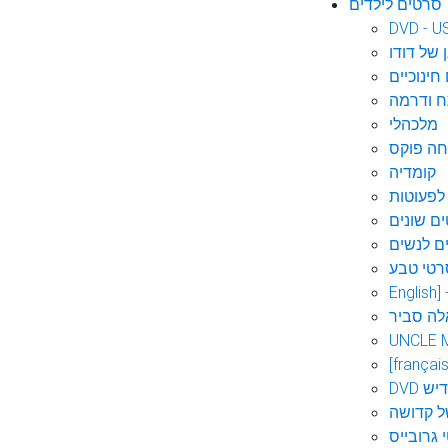
סרטים לילדים
DVD - U
 של דודו
חינוכיים
 ודרמה
מלכהלי
חה פוקס
קומדיה
לפעוטות
ם שונים
ם לנשים
רטי טבע
English]
לה סביר
UNCLE 
[français
אידיש
ל קדושה
 גרובייס