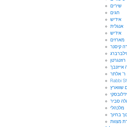
שירים
חגים
אידיש
אנגלית
אידיש
מארזים
ה קיסנר
ילברברג
רוזנגרטן
 אייזנבך
ר' אלתר
Rabbi S
 שווארץ
דלובסקי
לה סביר
מלכהלי
וך בחיוך
ת מצוות