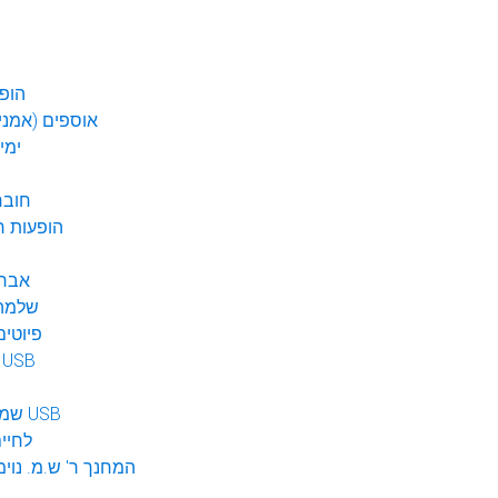
הופע
אוספים (אמנים
ימי
חובר
DVD הופעות 
אברה
שלמה 
פיוטים
מוזיקה ב USB
שמע לילדים USB
לחיי
המחנך ר' ש.מ. נוימ