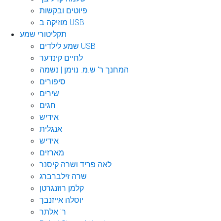
פיוטים ובקשות
מוזיקה ב USB
תקליטורי שמע
שמע לילדים USB
לחיים קינדער
המחנך ר' ש.מ. נוימן | נשמה
סיפורים
שירים
חגים
אידיש
אנגלית
אידיש
מארזים
לאה פריד ושרה קיסנר
שרה זילברברג
קלמן רוזנגרטן
יוסלה אייזנבך
ר' אלתר