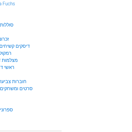
a Fuchs
נ
סוללות 
זכרונ
דיסקים קשיחים 
רמקולי
מצלמות די
ראשי דיו
חוברות צביעה 
סרטים ומשחקים ל
ספרונים