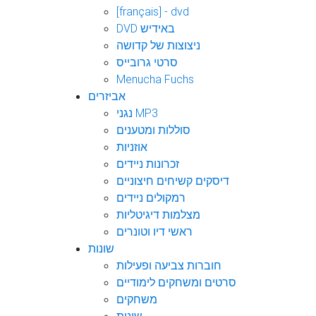
[français] - dvd
DVD באידיש
ניצוצות של קדושה
סרטי גרובייס
Menucha Fuchs
אביזרים
נגני MP3
סוללות ומטענים
אוזניות
זכרונות ניידים
דיסקים קשיחים חיצוניים
רמקולים ניידים
מצלמות דיגיטליות
ראשי דיו וטונרים
שונות
חוברות צביעה ופעילות
סרטים ומשחקים לימודיים
משחקים