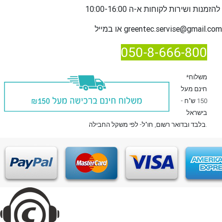
שירות לקוחות א-ה 10:00-16:00
להזמנות ו
greentec.servise@gmail.com
או במייל
050-8-666-800
*משלוח
חינם מעל
150 ש"ח -
בישראל
, חו"ל- לפי משקל החבילה.
בלבד
ובדואר רשום