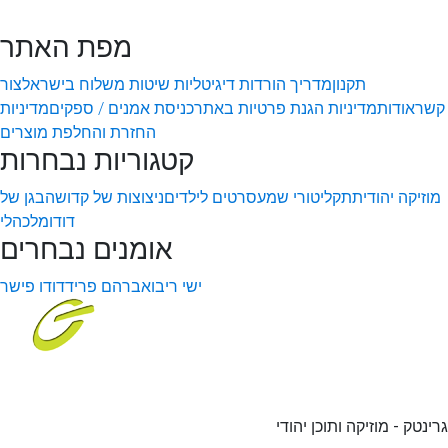
מפת האתר
תקנון
מדריך הורדות דיגיטליות
שיטות משלוח בישראל
צור
קשר
אודות
מדיניות הגנת פרטיות באתר
כניסת אמנים / ספקים
מדיניות
החזרת והחלפת מוצרים
קטגוריות נבחרות
מוזיקה יהודית
תקליטורי שמע
סרטים לילדים
ניצוצות של קדושה
בגן של
דודו
מלכהלי
אומנים נבחרים
ישי ריבו
אברהם פריד
דודו פישר
גרינטק - מוזיקה ותוכן יהודי