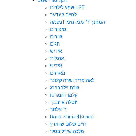
תקליטורי שמע
שמע לילדים USB
לחיים קינדער
המחנך ר' ש.מ. נוימן | נשמה
סיפורים
שירים
חגים
אידיש
אנגלית
אידיש
מארזים
לאה פריד ושרה קיסנר
שרה זילברברג
קלמן רוזנגרטן
יוסלה אייזנבך
ר' אלתר
Rabbi Shmuel Kunda
חיים שלום שווארץ
מלכה שידלובסקי