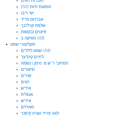
חוברות תווים
DVD הופעות חיות
ישי ריבו
אברהם פריד
שלמה קרליבך
פיוטים ובקשות
מוזיקה ב USB
תקליטורי שמע
שמע לילדים USB
לחיים קינדער
המחנך ר' ש.מ. נוימן | נשמה
סיפורים
שירים
חגים
אידיש
אנגלית
אידיש
מארזים
לאה פריד ושרה קיסנר