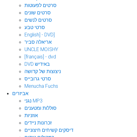
סרטים לפעוטות
סרטים שונים
סרטים לנשים
סרטי טבע
English] - DVD]
אריאלה סביר
UNCLE MOISHY
[français] - dvd
DVD באידיש
ניצוצות של קדושה
סרטי גרובייס
Menucha Fuchs
אביזרים
נגני MP3
סוללות ומטענים
אוזניות
זכרונות ניידים
דיסקים קשיחים חיצוניים