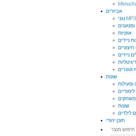
Menuch
אביזרים
גני MP3
ומטענים
אוזניות
ות ניידים
חיצוניים
ם ניידים
גיטליות
 וטונרים
שונות
ופעילות
ימודיים
משחקים
שונות
 לילדים
תוכן יהודי