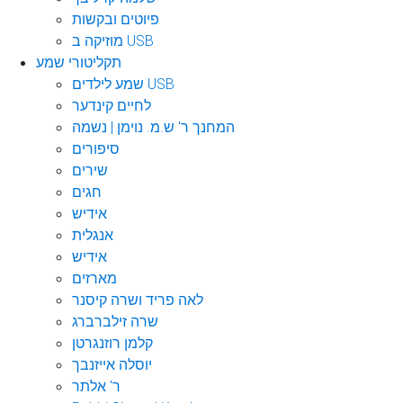
פיוטים ובקשות
מוזיקה ב USB
תקליטורי שמע
שמע לילדים USB
לחיים קינדער
המחנך ר' ש.מ. נוימן | נשמה
סיפורים
שירים
חגים
אידיש
אנגלית
אידיש
מארזים
לאה פריד ושרה קיסנר
שרה זילברברג
קלמן רוזנגרטן
יוסלה אייזנבך
ר' אלתר