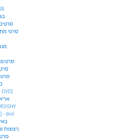
SB
בגן
סרטים 
סרטי מתח
מנו
סרטים 
סרטי
סרטי
ס
 - DVD]
אריא
MOISHY
] - dvd
DVD ב
ניצוצות ש
סרטי