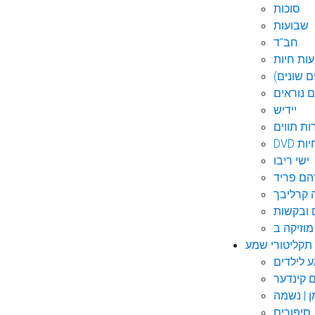
סוכות
שבועות
חב"ד
ות חיות
 שונים)
ם נוראים
יידיש
ות תווים
חיות
ישי ריבו
ם פריד
קרליבך
 ובקשות
תקליטורי שמע
ם קינדער
ן | נשמה
סיפורים