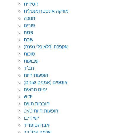
חסידית
מוזיקה אינסטרומנטלית
חנוכה
פורים
פסח
שבת
אקפלה (ללא כלי נגינה)
סוכות
שבועות
חב"ד
הופעות חיות
אוספים (אמנים שונים)
ימים נוראים
יידיש
חוברות תווים
DVD הופעות חיות
ישי ריבו
אברהם פריד
שלמה קרליבך