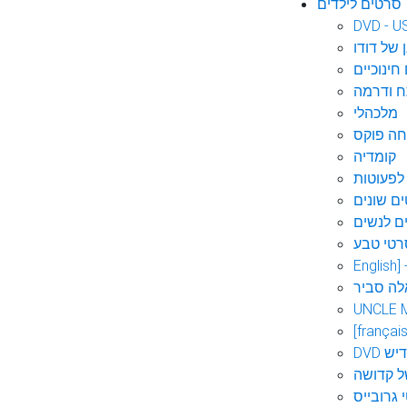
סרטים לילדים
DVD - U
 של דודו
חינוכיים
 ודרמה
מלכהלי
חה פוקס
קומדיה
לפעוטות
ם שונים
ם לנשים
רטי טבע
English]
לה סביר
UNCLE 
[français
אידיש
ל קדושה
 גרובייס