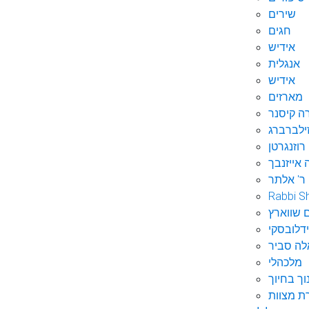
שירים
חגים
אידיש
אנגלית
אידיש
מארזים
ה קיסנר
ילברברג
רוזנגרטן
 אייזנבך
ר' אלתר
Rabbi S
 שווארץ
דלובסקי
לה סביר
מלכהלי
וך בחיוך
ת מצוות