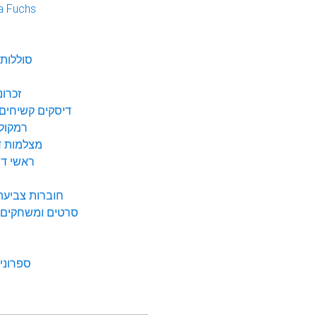
a Fuchs
נ
סוללות 
זכרונ
דיסקים קשיחים 
רמקולי
מצלמות די
ראשי דיו
חוברות צביעה 
סרטים ומשחקים ל
ספרונים