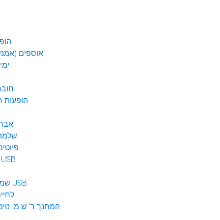
הופע
אוספים (אמנים
ימי
חובר
DVD הופעות 
אברה
שלמה 
פיוטים
מוזיקה ב USB
שמע לילדים USB
לחיי
המחנך ר' ש.מ. נוימ