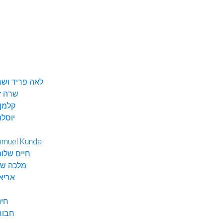
לאה פריד ושר
שרה ז
קלמן 
יוסלה
hmuel Kunda
חיים שלום
מלכה שי
אריא
חינ
חבור