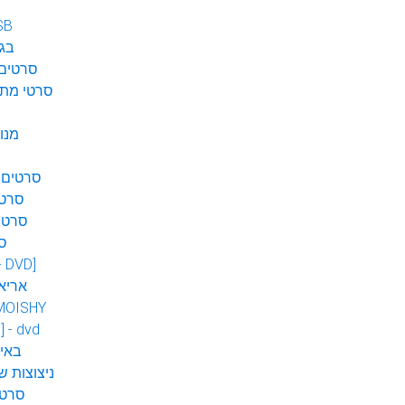
SB
בגן
סרטים 
סרטי מתח
מנו
סרטים 
סרטי
סרטי
ס
 - DVD]
אריא
MOISHY
] - dvd
DVD ב
ניצוצות ש
סרטי