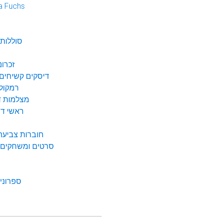
a Fuchs
נ
סוללות 
זכרונ
דיסקים קשיחים 
רמקולי
מצלמות די
ראשי דיו
חוברות צביעה 
סרטים ומשחקים ל
ספרונים