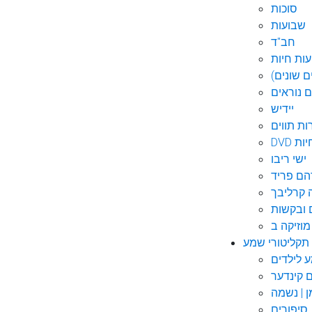
סוכות
שבועות
חב"ד
ות חיות
 שונים)
ם נוראים
יידיש
ות תווים
חיות
ישי ריבו
ם פריד
קרליבך
 ובקשות
תקליטורי שמע
ם קינדער
ן | נשמה
סיפורים