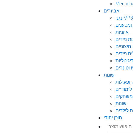
Menuch
אביזרים
גני MP3
ומטענים
אוזניות
ות ניידים
חיצוניים
ם ניידים
גיטליות
 וטונרים
שונות
ופעילות
ימודיים
משחקים
שונות
 לילדים
תוכן יהודי