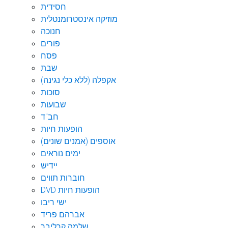
חסידית
מוזיקה אינסטרומנטלית
חנוכה
פורים
פסח
שבת
אקפלה (ללא כלי נגינה)
סוכות
שבועות
חב"ד
הופעות חיות
אוספים (אמנים שונים)
ימים נוראים
יידיש
חוברות תווים
DVD הופעות חיות
ישי ריבו
אברהם פריד
שלמה קרליבך