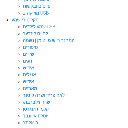
פיוטים ובקשות
מוזיקה ב USB
תקליטורי שמע
שמע לילדים USB
לחיים קינדער
המחנך ר' ש.מ. נוימן | נשמה
סיפורים
שירים
חגים
אידיש
אנגלית
אידיש
מארזים
לאה פריד ושרה קיסנר
שרה זילברברג
קלמן רוזנגרטן
יוסלה אייזנבך
ר' אלתר