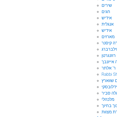
שירים
חגים
אידיש
אנגלית
אידיש
מארזים
ה קיסנר
ילברברג
רוזנגרטן
 אייזנבך
ר' אלתר
Rabbi S
 שווארץ
דלובסקי
לה סביר
מלכהלי
וך בחיוך
ת מצוות