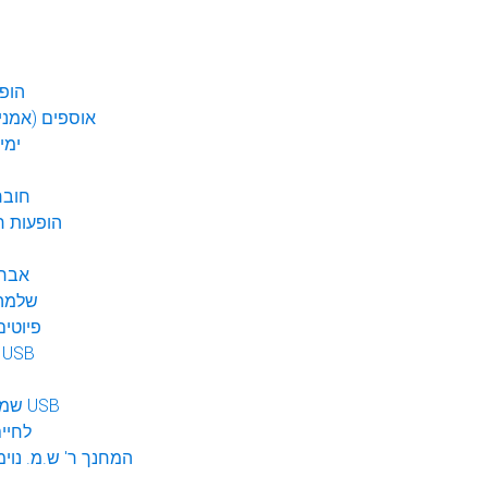
הופע
אוספים (אמנים
ימי
חובר
DVD הופעות 
אברה
שלמה 
פיוטים
מוזיקה ב USB
שמע לילדים USB
לחיי
המחנך ר' ש.מ. נוימ