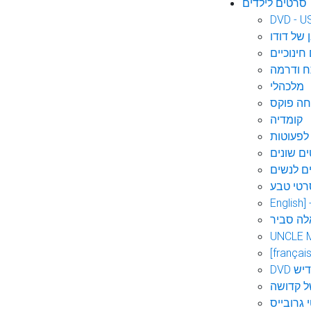
סרטים לילדים
DVD - U
 של דודו
חינוכיים
 ודרמה
מלכהלי
חה פוקס
קומדיה
לפעוטות
ם שונים
ם לנשים
רטי טבע
English]
לה סביר
UNCLE 
[français
אידיש
ל קדושה
 גרובייס