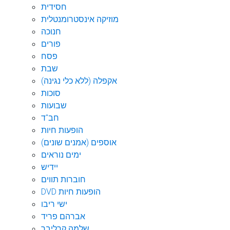
חסידית
מוזיקה אינסטרומנטלית
חנוכה
פורים
פסח
שבת
אקפלה (ללא כלי נגינה)
סוכות
שבועות
חב"ד
הופעות חיות
אוספים (אמנים שונים)
ימים נוראים
יידיש
חוברות תווים
DVD הופעות חיות
ישי ריבו
אברהם פריד
שלמה קרליבך