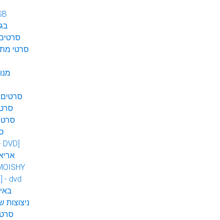
SB
בגן
סרטים 
סרטי מתח
מנו
סרטים 
סרטי
סרטי
ס
 - DVD]
אריא
MOISHY
] - dvd
DVD ב
ניצוצות ש
סרטי