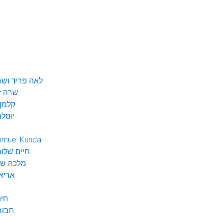
לאה פריד ושר
שרה ז
קלמן 
יוסלה
hmuel Kunda
חיים שלום
מלכה שי
אריא
חינ
חבור