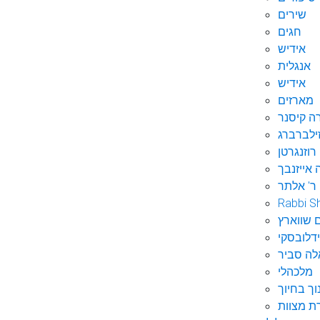
שירים
חגים
אידיש
אנגלית
אידיש
מארזים
ה קיסנר
ילברברג
רוזנגרטן
 אייזנבך
ר' אלתר
Rabbi S
 שווארץ
דלובסקי
לה סביר
מלכהלי
וך בחיוך
ת מצוות