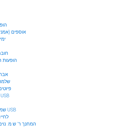
הופע
אוספים (אמנים
ימי
חובר
DVD הופעות 
אברה
שלמה 
פיוטים
מוזיקה ב USB
שמע לילדים USB
לחיי
המחנך ר' ש.מ. נוימ