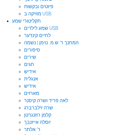
פיוטים ובקשות
מוזיקה ב USB
תקליטורי שמע
שמע לילדים USB
לחיים קינדער
המחנך ר' ש.מ. נוימן | נשמה
סיפורים
שירים
חגים
אידיש
אנגלית
אידיש
מארזים
לאה פריד ושרה קיסנר
שרה זילברברג
קלמן רוזנגרטן
יוסלה אייזנבך
ר' אלתר