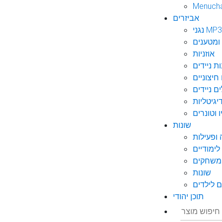
Menuch
אביזרים
גני MP3
ומטענים
אוזניות
ות ניידים
חיצוניים
ם ניידים
גיטליות
 וטונרים
שונות
ופעילות
ימודיים
משחקים
שונות
 לילדים
תוכן יהודי