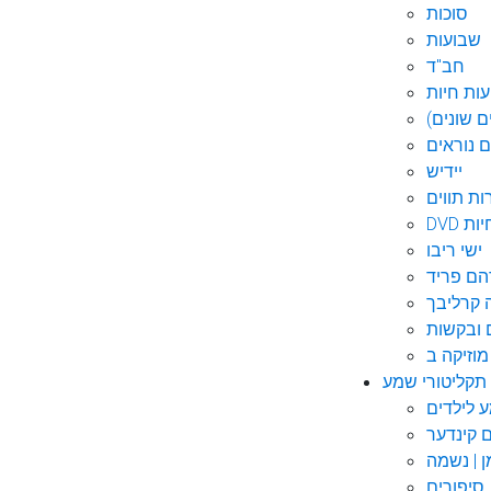
סוכות
שבועות
חב"ד
ות חיות
 שונים)
ם נוראים
יידיש
ות תווים
חיות
ישי ריבו
ם פריד
קרליבך
 ובקשות
תקליטורי שמע
ם קינדער
ן | נשמה
סיפורים