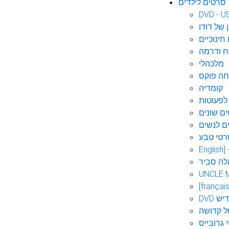
סרטים לילדים
DVD - U
 של דודו
חינוכיים
 ודרמה
מלכהלי
חה פוקס
קומדיה
לפעוטות
ם שונים
ם לנשים
רטי טבע
English]
לה סביר
UNCLE 
[français
אידיש
ל קדושה
 גרובייס