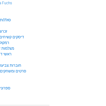
a Fuchs
נ
סוללות 
זכרונ
דיסקים קשיחים 
רמקולי
מצלמות די
ראשי דיו
חוברות צביעה 
סרטים ומשחקים ל
ספרונים