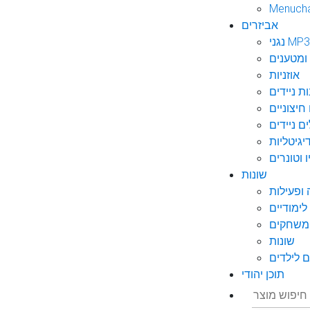
Menuch
אביזרים
גני MP3
ומטענים
אוזניות
ות ניידים
חיצוניים
ם ניידים
גיטליות
 וטונרים
שונות
ופעילות
ימודיים
משחקים
שונות
 לילדים
תוכן יהודי