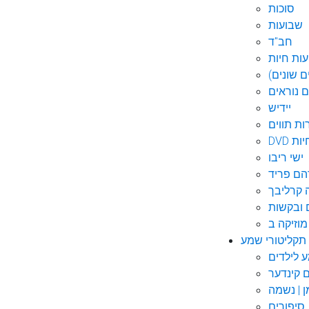
סוכות
שבועות
חב"ד
ות חיות
 שונים)
ם נוראים
יידיש
ות תווים
חיות
ישי ריבו
ם פריד
קרליבך
 ובקשות
תקליטורי שמע
ם קינדער
ן | נשמה
סיפורים