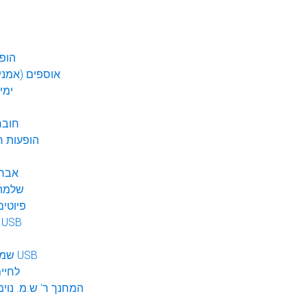
הופע
אוספים (אמנים
ימי
חובר
DVD הופעות 
אברה
שלמה 
פיוטים
מוזיקה ב USB
שמע לילדים USB
לחיי
המחנך ר' ש.מ. נוימ