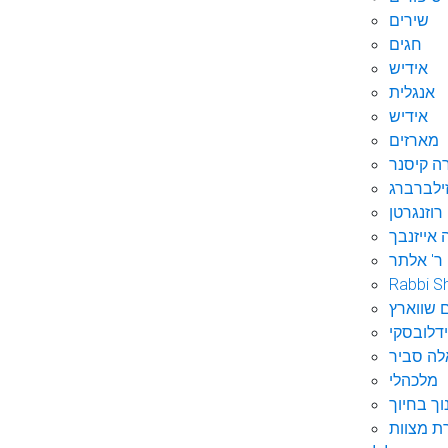
שירים
חגים
אידיש
אנגלית
אידיש
מארזים
ה קיסנר
ילברברג
רוזנגרטן
 אייזנבך
ר' אלתר
Rabbi S
 שווארץ
דלובסקי
לה סביר
מלכהלי
וך בחיוך
ת מצוות