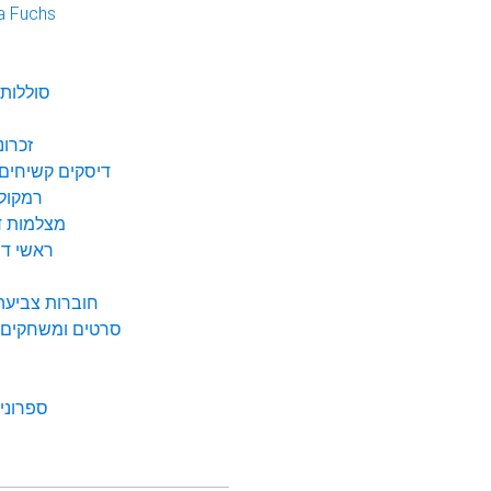
a Fuchs
נ
סוללות 
זכרונ
דיסקים קשיחים 
רמקולי
מצלמות די
ראשי דיו
חוברות צביעה 
סרטים ומשחקים ל
ספרונים