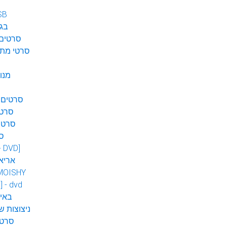
SB
בגן
סרטים 
סרטי מתח
מנו
סרטים 
סרטי
סרטי
ס
 - DVD]
אריא
MOISHY
] - dvd
DVD ב
ניצוצות ש
סרטי