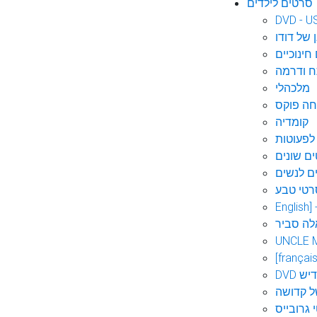
סרטים לילדים
DVD - U
 של דודו
חינוכיים
 ודרמה
מלכהלי
חה פוקס
קומדיה
לפעוטות
ם שונים
ם לנשים
רטי טבע
English]
לה סביר
UNCLE 
[français
אידיש
ל קדושה
 גרובייס