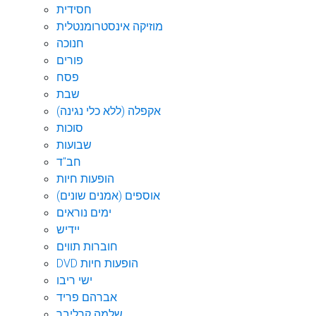
חסידית
מוזיקה אינסטרומנטלית
חנוכה
פורים
פסח
שבת
אקפלה (ללא כלי נגינה)
סוכות
שבועות
חב"ד
הופעות חיות
אוספים (אמנים שונים)
ימים נוראים
יידיש
חוברות תווים
DVD הופעות חיות
ישי ריבו
אברהם פריד
שלמה קרליבך