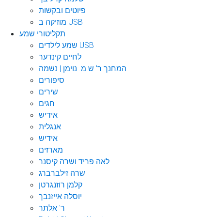
פיוטים ובקשות
מוזיקה ב USB
תקליטורי שמע
שמע לילדים USB
לחיים קינדער
המחנך ר' ש.מ. נוימן | נשמה
סיפורים
שירים
חגים
אידיש
אנגלית
אידיש
מארזים
לאה פריד ושרה קיסנר
שרה זילברברג
קלמן רוזנגרטן
יוסלה אייזנבך
ר' אלתר