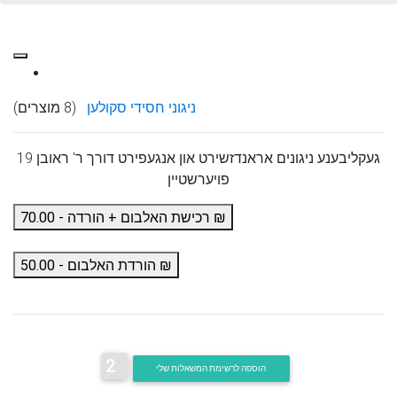
ניגוני חסידי סקולען
(8 מוצרים)
19 געקליבענע ניגונים אראנדזשירט און אנגעפירט דורך ר' ראובן
פויערשטיין
רכישת האלבום + הורדה - 70.00 ₪
הורדת האלבום - 50.00 ₪
2
הוספה לרשימת המשאלות שלי