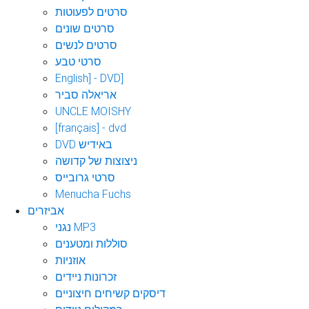
סרטים לפעוטות
סרטים שונים
סרטים לנשים
סרטי טבע
English] - DVD]
אריאלה סביר
UNCLE MOISHY
[français] - dvd
DVD באידיש
ניצוצות של קדושה
סרטי גרובייס
Menucha Fuchs
אביזרים
נגני MP3
סוללות ומטענים
אוזניות
זכרונות ניידים
דיסקים קשיחים חיצוניים