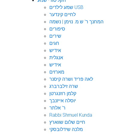
תקליטורי שמע
שמע לילדים USB
לחיים קינדער
המחנך ר' ש.מ. נוימן | נשמה
סיפורים
שירים
חגים
אידיש
אנגלית
אידיש
מארזים
לאה פריד ושרה קיסנר
שרה זילברברג
קלמן רוזנגרטן
יוסלה אייזנבך
ר' אלתר
Rabbi Shmuel Kunda
חיים שלום שווארץ
מלכה שידלובסקי