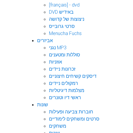
[français] - dvd
DVD באידיש
ניצוצות של קדושה
סרטי גרובייס
Menucha Fuchs
אביזרים
נגני MP3
סוללות ומטענים
אוזניות
זכרונות ניידים
דיסקים קשיחים חיצוניים
רמקולים ניידים
מצלמות דיגיטליות
ראשי דיו וטונרים
שונות
חוברות צביעה ופעילות
סרטים ומשחקים לימודיים
משחקים