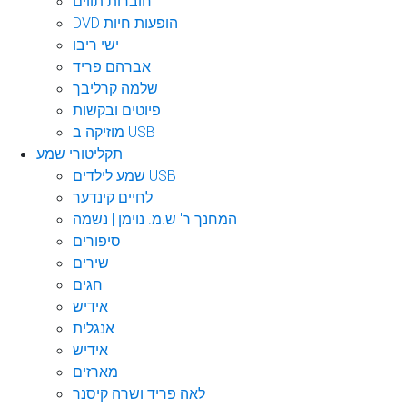
חוברות תווים
DVD הופעות חיות
ישי ריבו
אברהם פריד
שלמה קרליבך
פיוטים ובקשות
מוזיקה ב USB
תקליטורי שמע
שמע לילדים USB
לחיים קינדער
המחנך ר' ש.מ. נוימן | נשמה
סיפורים
שירים
חגים
אידיש
אנגלית
אידיש
מארזים
לאה פריד ושרה קיסנר