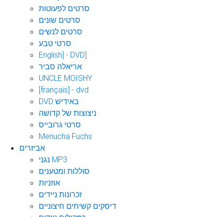
סרטים לפעוטות
סרטים שונים
סרטים לנשים
סרטי טבע
English] - DVD]
אריאלה סביר
UNCLE MOISHY
[français] - dvd
DVD באידיש
ניצוצות של קדושה
סרטי גרובייס
Menucha Fuchs
אביזרים
נגני MP3
סוללות ומטענים
אוזניות
זכרונות ניידים
דיסקים קשיחים חיצוניים