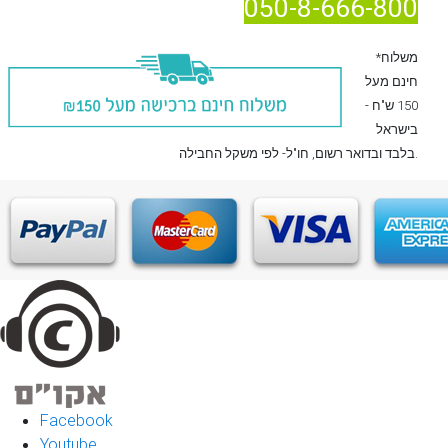
050-8-666-800
*משלוח
חינם מעל
150 ש"ח -
בישראל
, חו"ל- לפי משקל החבילה.
בלבד
ובדואר רשום
Facebook
Youtube