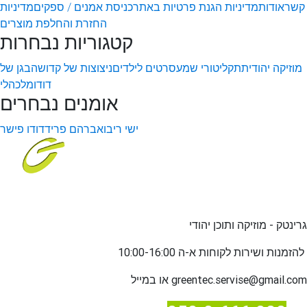
קשר
אודות
מדיניות הגנת פרטיות באתר
כניסת אמנים / ספקים
מדיניות
החזרת והחלפת מוצרים
קטגוריות נבחרות
מוזיקה יהודית
תקליטורי שמע
סרטים לילדים
ניצוצות של קדושה
בגן של
דודו
מלכהלי
אומנים נבחרים
ישי ריבו
אברהם פריד
דודו פישר
גרינטק - מוזיקה ותוכן יהודי
שירות לקוחות א-ה 10:00-16:00
להזמנות ו
greentec.servise@gmail.com
או במייל