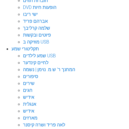
חוברות תווים
DVD הופעות חיות
ישי ריבו
אברהם פריד
שלמה קרליבך
פיוטים ובקשות
מוזיקה ב USB
תקליטורי שמע
שמע לילדים USB
לחיים קינדער
המחנך ר' ש.מ. נוימן | נשמה
סיפורים
שירים
חגים
אידיש
אנגלית
אידיש
מארזים
לאה פריד ושרה קיסנר