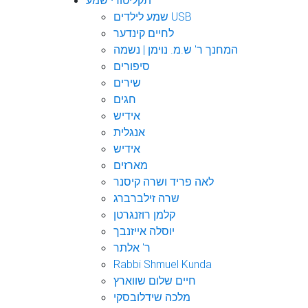
תקליטורי שמע
שמע לילדים USB
לחיים קינדער
המחנך ר' ש.מ. נוימן | נשמה
סיפורים
שירים
חגים
אידיש
אנגלית
אידיש
מארזים
לאה פריד ושרה קיסנר
שרה זילברברג
קלמן רוזנגרטן
יוסלה אייזנבך
ר' אלתר
Rabbi Shmuel Kunda
חיים שלום שווארץ
מלכה שידלובסקי