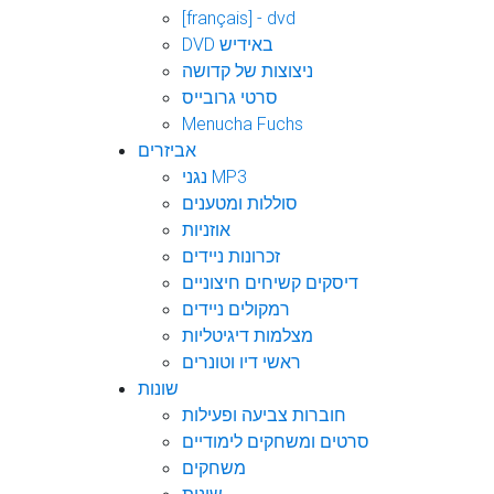
[français] - dvd
DVD באידיש
ניצוצות של קדושה
סרטי גרובייס
Menucha Fuchs
אביזרים
נגני MP3
סוללות ומטענים
אוזניות
זכרונות ניידים
דיסקים קשיחים חיצוניים
רמקולים ניידים
מצלמות דיגיטליות
ראשי דיו וטונרים
שונות
חוברות צביעה ופעילות
סרטים ומשחקים לימודיים
משחקים