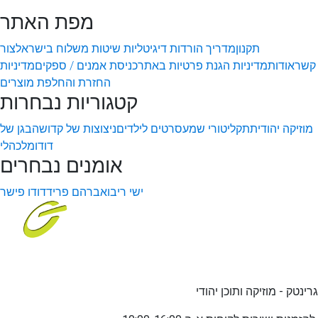
מפת האתר
תקנון
מדריך הורדות דיגיטליות
שיטות משלוח בישראל
צור
קשר
אודות
מדיניות הגנת פרטיות באתר
כניסת אמנים / ספקים
מדיניות
החזרת והחלפת מוצרים
קטגוריות נבחרות
מוזיקה יהודית
תקליטורי שמע
סרטים לילדים
ניצוצות של קדושה
בגן של
דודו
מלכהלי
אומנים נבחרים
ישי ריבו
אברהם פריד
דודו פישר
גרינטק - מוזיקה ותוכן יהודי