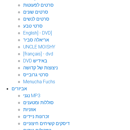
סרטים לפעוטות
סרטים שונים
סרטים לנשים
סרטי טבע
English] - DVD]
אריאלה סביר
UNCLE MOISHY
[français] - dvd
DVD באידיש
ניצוצות של קדושה
סרטי גרובייס
Menucha Fuchs
אביזרים
נגני MP3
סוללות ומטענים
אוזניות
זכרונות ניידים
דיסקים קשיחים חיצוניים