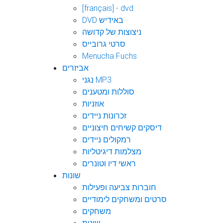
[français] - dvd
DVD באידיש
ניצוצות של קדושה
סרטי גרובייס
Menucha Fuchs
אביזרים
נגני MP3
סוללות ומטענים
אוזניות
זכרונות ניידים
דיסקים קשיחים חיצוניים
רמקולים ניידים
מצלמות דיגיטליות
ראשי דיו וטונרים
שונות
חוברות צביעה ופעילות
סרטים ומשחקים לימודיים
משחקים