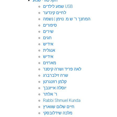
תקליטורי שמע
שמע לילדים USB
לחיים קינדער
המחנך ר' ש.מ. נוימן | נשמה
סיפורים
שירים
חגים
אידיש
אנגלית
אידיש
מארזים
לאה פריד ושרה קיסנר
שרה זילברברג
קלמן רוזנגרטן
יוסלה אייזנבך
ר' אלתר
Rabbi Shmuel Kunda
חיים שלום שווארץ
מלכה שידלובסקי