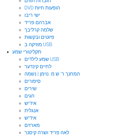
חוברות תווים
DVD הופעות חיות
ישי ריבו
אברהם פריד
שלמה קרליבך
פיוטים ובקשות
מוזיקה ב USB
תקליטורי שמע
שמע לילדים USB
לחיים קינדער
המחנך ר' ש.מ. נוימן | נשמה
סיפורים
שירים
חגים
אידיש
אנגלית
אידיש
מארזים
לאה פריד ושרה קיסנר