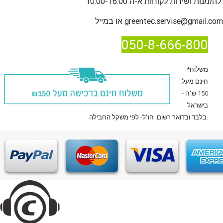
שירות לקוחות א-ה 10:00-16:00
להזמנות ו
greentec.servise@gmail.com
או במייל
050-8-666-800
*משלוח
חינם מעל
150 ש"ח -
בישראל
, חו"ל- לפי משקל החבילה.
בלבד
ובדואר רשום