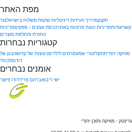
מפת האתר
תקנון
מדריך הורדות דיגיטליות
שיטות משלוח בישראל
צור
קשר
אודות
מדיניות הגנת פרטיות באתר
כניסת אמנים / ספקים
מדיניות
החזרת והחלפת מוצרים
קטגוריות נבחרות
מוזיקה יהודית
תקליטורי שמע
סרטים לילדים
ניצוצות של קדושה
בגן של
דודו
מלכהלי
אומנים נבחרים
ישי ריבו
אברהם פריד
דודו פישר
גרינטק - מוזיקה ותוכן יהודי