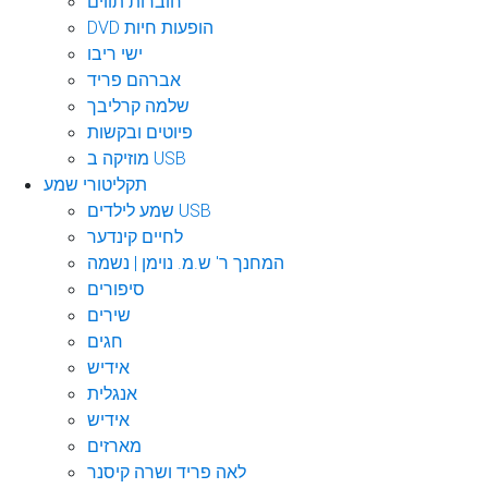
חוברות תווים
DVD הופעות חיות
ישי ריבו
אברהם פריד
שלמה קרליבך
פיוטים ובקשות
מוזיקה ב USB
תקליטורי שמע
שמע לילדים USB
לחיים קינדער
המחנך ר' ש.מ. נוימן | נשמה
סיפורים
שירים
חגים
אידיש
אנגלית
אידיש
מארזים
לאה פריד ושרה קיסנר