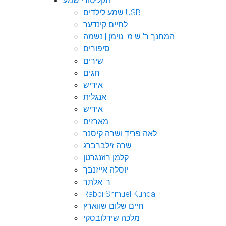
תקליטורי שמע
שמע לילדים USB
לחיים קינדער
המחנך ר' ש.מ. נוימן | נשמה
סיפורים
שירים
חגים
אידיש
אנגלית
אידיש
מארזים
לאה פריד ושרה קיסנר
שרה זילברברג
קלמן רוזנגרטן
יוסלה אייזנבך
ר' אלתר
Rabbi Shmuel Kunda
חיים שלום שווארץ
מלכה שידלובסקי