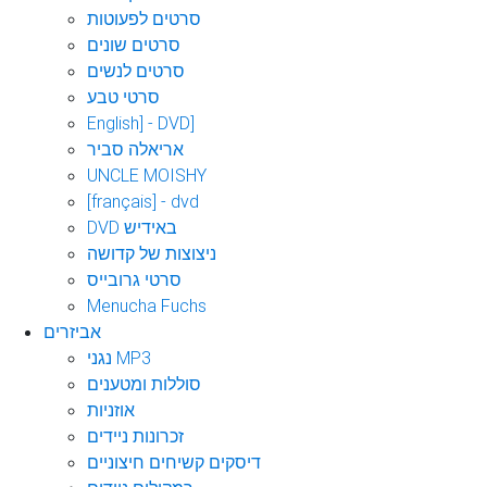
סרטים לפעוטות
סרטים שונים
סרטים לנשים
סרטי טבע
English] - DVD]
אריאלה סביר
UNCLE MOISHY
[français] - dvd
DVD באידיש
ניצוצות של קדושה
סרטי גרובייס
Menucha Fuchs
אביזרים
נגני MP3
סוללות ומטענים
אוזניות
זכרונות ניידים
דיסקים קשיחים חיצוניים