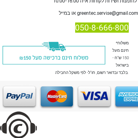
שירות לקוחות א-ה 10:00-16:00
להזמנות ו
greentec.servise@gmail.com
או במייל
050-8-666-800
*משלוח
חינם מעל
150 ש"ח -
בישראל
, חו"ל- לפי משקל החבילה.
בלבד
ובדואר רשום