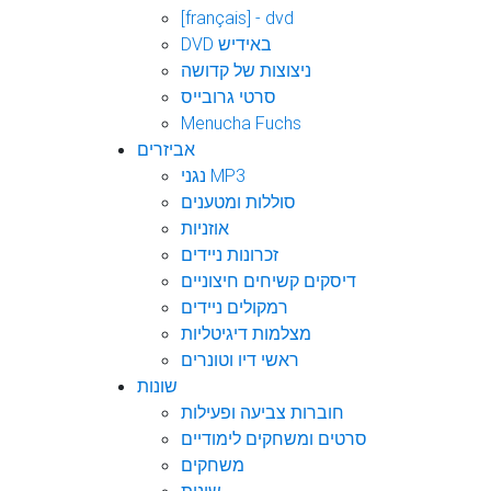
[français] - dvd
DVD באידיש
ניצוצות של קדושה
סרטי גרובייס
Menucha Fuchs
אביזרים
נגני MP3
סוללות ומטענים
אוזניות
זכרונות ניידים
דיסקים קשיחים חיצוניים
רמקולים ניידים
מצלמות דיגיטליות
ראשי דיו וטונרים
שונות
חוברות צביעה ופעילות
סרטים ומשחקים לימודיים
משחקים