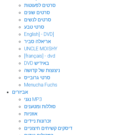
סרטים לפעוטות
סרטים שונים
סרטים לנשים
סרטי טבע
English] - DVD]
אריאלה סביר
UNCLE MOISHY
[français] - dvd
DVD באידיש
ניצוצות של קדושה
סרטי גרובייס
Menucha Fuchs
אביזרים
נגני MP3
סוללות ומטענים
אוזניות
זכרונות ניידים
דיסקים קשיחים חיצוניים