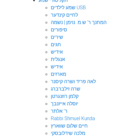
תקליטורי שמע
שמע לילדים USB
לחיים קינדער
המחנך ר' ש.מ. נוימן | נשמה
סיפורים
שירים
חגים
אידיש
אנגלית
אידיש
מארזים
לאה פריד ושרה קיסנר
שרה זילברברג
קלמן רוזנגרטן
יוסלה אייזנבך
ר' אלתר
Rabbi Shmuel Kunda
חיים שלום שווארץ
מלכה שידלובסקי