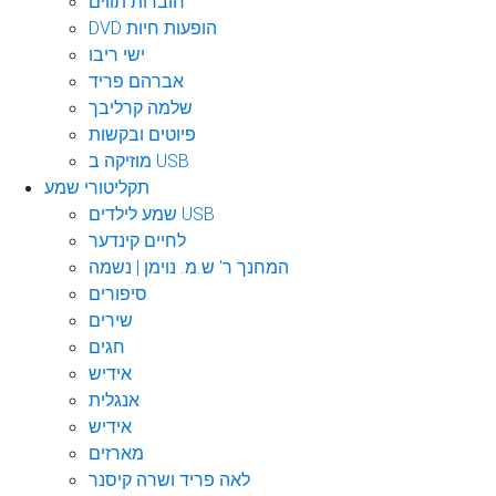
חוברות תווים
DVD הופעות חיות
ישי ריבו
אברהם פריד
שלמה קרליבך
פיוטים ובקשות
מוזיקה ב USB
תקליטורי שמע
שמע לילדים USB
לחיים קינדער
המחנך ר' ש.מ. נוימן | נשמה
סיפורים
שירים
חגים
אידיש
אנגלית
אידיש
מארזים
לאה פריד ושרה קיסנר