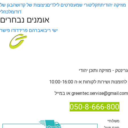
מוזיקה יהודית
תקליטורי שמע
סרטים לילדים
ניצוצות של קדושה
בגן של
דודו
מלכהלי
אומנים נבחרים
ישי ריבו
אברהם פריד
דודו פישר
גרינטק - מוזיקה ותוכן יהודי
שירות לקוחות א-ה 10:00-16:00
להזמנות ו
greentec.servise@gmail.com
או במייל
050-8-666-800
*משלוח
חינם מעל