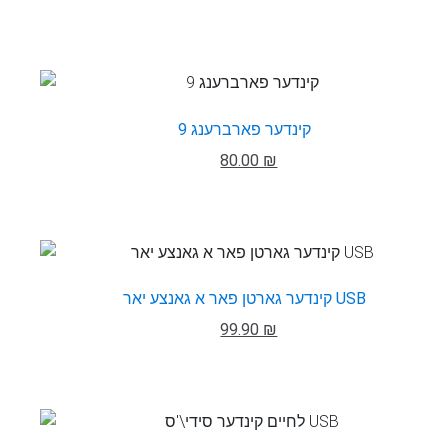
קינדער פארברענג 9
80.00 ₪
קינדער גארטן פאר א גאנצע יאר USB
99.90 ₪