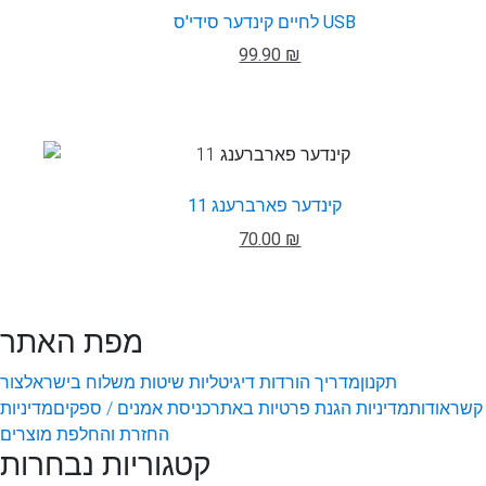
לחיים קינדער סידי'ס USB
99.90 ₪
קינדער פארברענג 11
70.00 ₪
מפת האתר
תקנון
מדריך הורדות דיגיטליות
שיטות משלוח בישראל
צור
קשר
אודות
מדיניות הגנת פרטיות באתר
כניסת אמנים / ספקים
מדיניות
החזרת והחלפת מוצרים
קטגוריות נבחרות