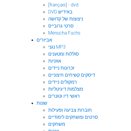
[français] - dvd
DVD באידיש
ניצוצות של קדושה
סרטי גרובייס
Menucha Fuchs
אביזרים
נגני MP3
סוללות ומטענים
אוזניות
זכרונות ניידים
דיסקים קשיחים חיצוניים
רמקולים ניידים
מצלמות דיגיטליות
ראשי דיו וטונרים
שונות
חוברות צביעה ופעילות
סרטים ומשחקים לימודיים
משחקים