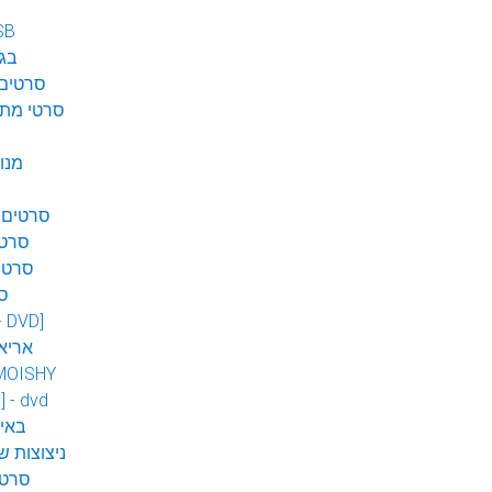
SB
בגן
סרטים 
סרטי מתח
מנו
סרטים 
סרטי
סרטי
ס
 - DVD]
אריא
MOISHY
] - dvd
DVD ב
ניצוצות ש
סרטי