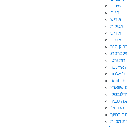
שירים
חגים
אידיש
אנגלית
אידיש
מארזים
ה קיסנר
ילברברג
רוזנגרטן
 אייזנבך
ר' אלתר
Rabbi S
 שווארץ
דלובסקי
לה סביר
מלכהלי
וך בחיוך
ת מצוות