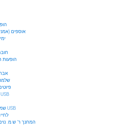
הופע
אוספים (אמנים
ימי
חובר
DVD הופעות 
אברה
שלמה 
פיוטים
מוזיקה ב USB
שמע לילדים USB
לחיי
המחנך ר' ש.מ. נוימ