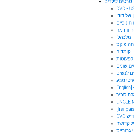
סרטים לילדים
DVD - U
 של דודו
חינוכיים
 ודרמה
מלכהלי
חה פוקס
קומדיה
לפעוטות
ם שונים
ם לנשים
רטי טבע
English]
לה סביר
UNCLE 
[français
אידיש
ל קדושה
 גרובייס