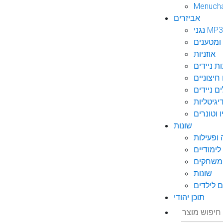
Menuch
אביזרים
גני MP3
ומטענים
אוזניות
ות ניידים
חיצוניים
ם ניידים
גיטליות
 וטונרים
שונות
ופעילות
ימודיים
משחקים
שונות
 לילדים
תוכן יהודי