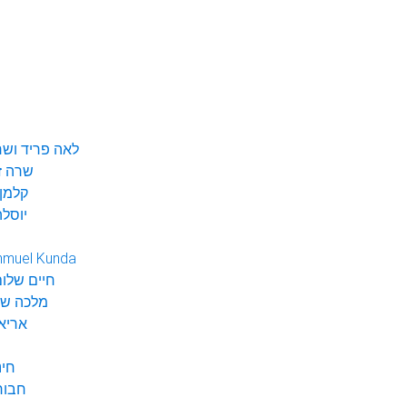
לאה פריד ושר
שרה ז
קלמן 
יוסלה
hmuel Kunda
חיים שלום
מלכה שי
אריא
חינ
חבור