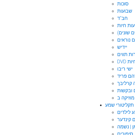
סוכות
שבועות
חב"ד
ות חיות
 שונים)
ם נוראים
יידיש
ות תווים
חיות
ישי ריבו
ם פריד
קרליבך
 ובקשות
תקליטורי שמע
ם קינדער
ן | נשמה
סיפורים