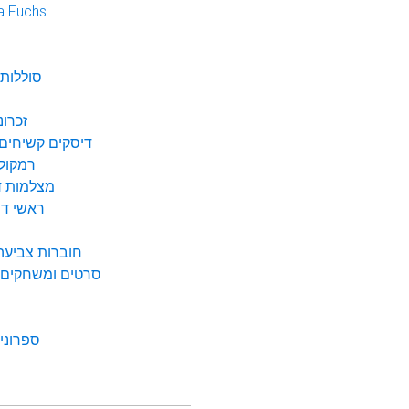
a Fuchs
נ
סוללות 
זכרונ
דיסקים קשיחים 
רמקולי
מצלמות די
ראשי דיו
חוברות צביעה 
סרטים ומשחקים ל
ספרונים