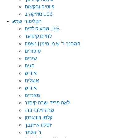
פיוטים ובקשות
מוזיקה ב USB
תקליטורי שמע
שמע לילדים USB
לחיים קינדער
המחנך ר' ש.מ. נוימן | נשמה
סיפורים
שירים
חגים
אידיש
אנגלית
אידיש
מארזים
לאה פריד ושרה קיסנר
שרה זילברברג
קלמן רוזנגרטן
יוסלה אייזנבך
ר' אלתר