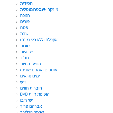
חסידית
מוזיקה אינסטרומנטלית
חנוכה
פורים
פסח
שבת
אקפלה (ללא כלי נגינה)
סוכות
שבועות
חב"ד
הופעות חיות
אוספים (אמנים שונים)
ימים נוראים
יידיש
חוברות תווים
DVD הופעות חיות
ישי ריבו
אברהם פריד
שלמה קרליבך