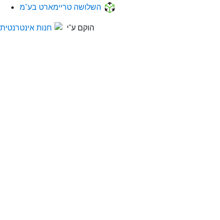
השלושה טריימארט בע"מ
הוקם ע"י
חנות אינטרנטית