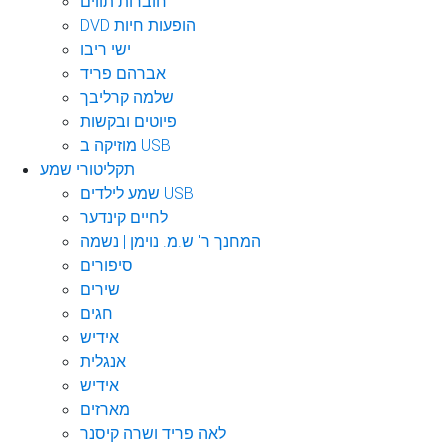
חוברות תווים
DVD הופעות חיות
ישי ריבו
אברהם פריד
שלמה קרליבך
פיוטים ובקשות
מוזיקה ב USB
תקליטורי שמע
שמע לילדים USB
לחיים קינדער
המחנך ר' ש.מ. נוימן | נשמה
סיפורים
שירים
חגים
אידיש
אנגלית
אידיש
מארזים
לאה פריד ושרה קיסנר