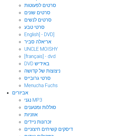
סרטים לפעוטות
סרטים שונים
סרטים לנשים
סרטי טבע
English] - DVD]
אריאלה סביר
UNCLE MOISHY
[français] - dvd
DVD באידיש
ניצוצות של קדושה
סרטי גרובייס
Menucha Fuchs
אביזרים
נגני MP3
סוללות ומטענים
אוזניות
זכרונות ניידים
דיסקים קשיחים חיצוניים