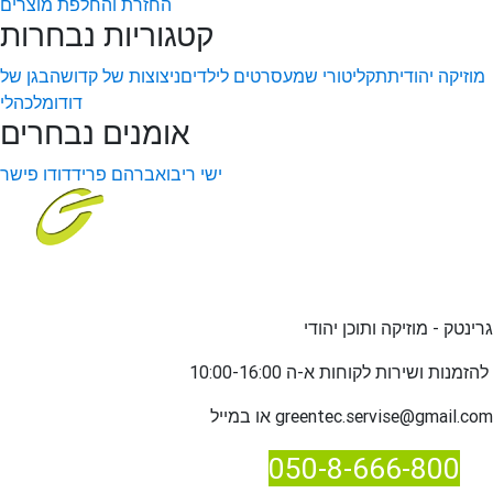
החזרת והחלפת מוצרים
קטגוריות נבחרות
מוזיקה יהודית
תקליטורי שמע
סרטים לילדים
ניצוצות של קדושה
בגן של
דודו
מלכהלי
אומנים נבחרים
ישי ריבו
אברהם פריד
דודו פישר
גרינטק - מוזיקה ותוכן יהודי
שירות לקוחות א-ה 10:00-16:00
להזמנות ו
greentec.servise@gmail.com
או במייל
050-8-666-800