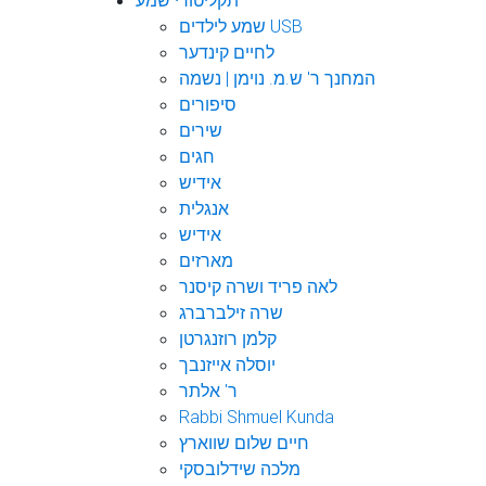
תקליטורי שמע
שמע לילדים USB
לחיים קינדער
המחנך ר' ש.מ. נוימן | נשמה
סיפורים
שירים
חגים
אידיש
אנגלית
אידיש
מארזים
לאה פריד ושרה קיסנר
שרה זילברברג
קלמן רוזנגרטן
יוסלה אייזנבך
ר' אלתר
Rabbi Shmuel Kunda
חיים שלום שווארץ
מלכה שידלובסקי