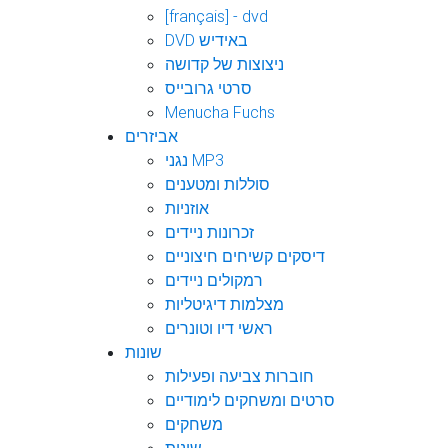
[français] - dvd
DVD באידיש
ניצוצות של קדושה
סרטי גרובייס
Menucha Fuchs
אביזרים
נגני MP3
סוללות ומטענים
אוזניות
זכרונות ניידים
דיסקים קשיחים חיצוניים
רמקולים ניידים
מצלמות דיגיטליות
ראשי דיו וטונרים
שונות
חוברות צביעה ופעילות
סרטים ומשחקים לימודיים
משחקים