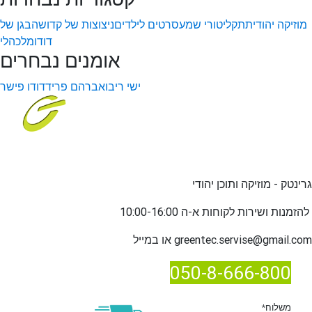
מוזיקה יהודית
תקליטורי שמע
סרטים לילדים
ניצוצות של קדושה
בגן של
דודו
מלכהלי
אומנים נבחרים
ישי ריבו
אברהם פריד
דודו פישר
גרינטק - מוזיקה ותוכן יהודי
שירות לקוחות א-ה 10:00-16:00
להזמנות ו
greentec.servise@gmail.com
או במייל
050-8-666-800
*משלוח