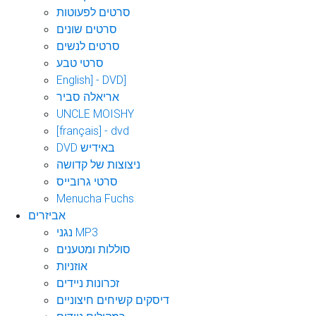
סרטים לפעוטות
סרטים שונים
סרטים לנשים
סרטי טבע
English] - DVD]
אריאלה סביר
UNCLE MOISHY
[français] - dvd
DVD באידיש
ניצוצות של קדושה
סרטי גרובייס
Menucha Fuchs
אביזרים
נגני MP3
סוללות ומטענים
אוזניות
זכרונות ניידים
דיסקים קשיחים חיצוניים