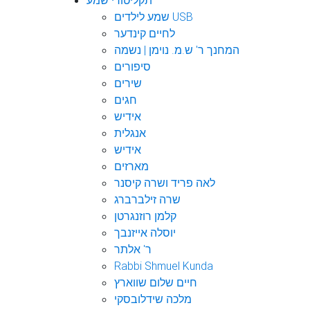
תקליטורי שמע
שמע לילדים USB
לחיים קינדער
המחנך ר' ש.מ. נוימן | נשמה
סיפורים
שירים
חגים
אידיש
אנגלית
אידיש
מארזים
לאה פריד ושרה קיסנר
שרה זילברברג
קלמן רוזנגרטן
יוסלה אייזנבך
ר' אלתר
Rabbi Shmuel Kunda
חיים שלום שווארץ
מלכה שידלובסקי