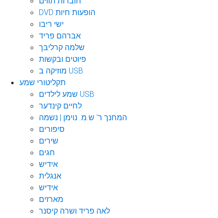
חוברות תווים
DVD הופעות חיות
ישי ריבו
אברהם פריד
שלמה קרליבך
פיוטים ובקשות
מוזיקה ב USB
תקליטורי שמע
שמע לילדים USB
לחיים קינדער
המחנך ר' ש.מ. נוימן | נשמה
סיפורים
שירים
חגים
אידיש
אנגלית
אידיש
מארזים
לאה פריד ושרה קיסנר