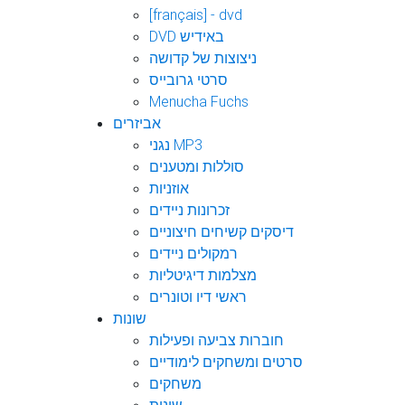
[français] - dvd
DVD באידיש
ניצוצות של קדושה
סרטי גרובייס
Menucha Fuchs
אביזרים
נגני MP3
סוללות ומטענים
אוזניות
זכרונות ניידים
דיסקים קשיחים חיצוניים
רמקולים ניידים
מצלמות דיגיטליות
ראשי דיו וטונרים
שונות
חוברות צביעה ופעילות
סרטים ומשחקים לימודיים
משחקים