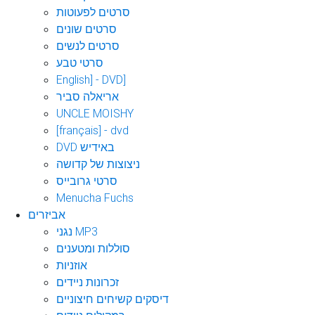
סרטים לפעוטות
סרטים שונים
סרטים לנשים
סרטי טבע
English] - DVD]
אריאלה סביר
UNCLE MOISHY
[français] - dvd
DVD באידיש
ניצוצות של קדושה
סרטי גרובייס
Menucha Fuchs
אביזרים
נגני MP3
סוללות ומטענים
אוזניות
זכרונות ניידים
דיסקים קשיחים חיצוניים