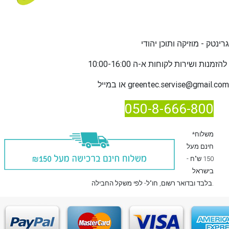
גרינטק - מוזיקה ותוכן יהודי
שירות לקוחות א-ה 10:00-16:00
להזמנות ו
greentec.servise@gmail.com
או במייל
050-8-666-800
*משלוח
חינם מעל
150 ש"ח -
בישראל
, חו"ל- לפי משקל החבילה.
בלבד
ובדואר רשום