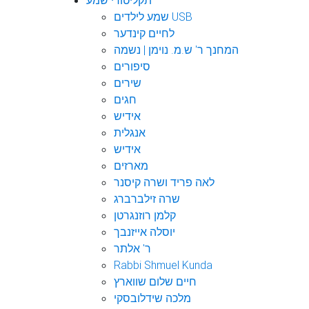
תקליטורי שמע
שמע לילדים USB
לחיים קינדער
המחנך ר' ש.מ. נוימן | נשמה
סיפורים
שירים
חגים
אידיש
אנגלית
אידיש
מארזים
לאה פריד ושרה קיסנר
שרה זילברברג
קלמן רוזנגרטן
יוסלה אייזנבך
ר' אלתר
Rabbi Shmuel Kunda
חיים שלום שווארץ
מלכה שידלובסקי