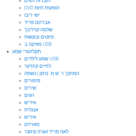
חוברות תווים
DVD הופעות חיות
ישי ריבו
אברהם פריד
שלמה קרליבך
פיוטים ובקשות
מוזיקה ב USB
תקליטורי שמע
שמע לילדים USB
לחיים קינדער
המחנך ר' ש.מ. נוימן | נשמה
סיפורים
שירים
חגים
אידיש
אנגלית
אידיש
מארזים
לאה פריד ושרה קיסנר