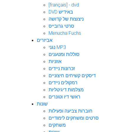
[français] - dvd
DVD באידיש
ניצוצות של קדושה
סרטי גרובייס
Menucha Fuchs
אביזרים
נגני MP3
סוללות ומטענים
אוזניות
זכרונות ניידים
דיסקים קשיחים חיצוניים
רמקולים ניידים
מצלמות דיגיטליות
ראשי דיו וטונרים
שונות
חוברות צביעה ופעילות
סרטים ומשחקים לימודיים
משחקים