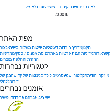
לאה פריד ושרה קיסנר - שושי עוזרת לאמא
20.00 ₪
מפת האתר
תקנון
מדריך הורדות דיגיטליות
שיטות משלוח בישראל
צור
קשר
אודות
מדיניות הגנת פרטיות באתר
כניסת אמנים / ספקים
מדיניות
החזרת והחלפת מוצרים
קטגוריות נבחרות
מוזיקה יהודית
תקליטורי שמע
סרטים לילדים
ניצוצות של קדושה
בגן של
דודו
מלכהלי
אומנים נבחרים
ישי ריבו
אברהם פריד
דודו פישר