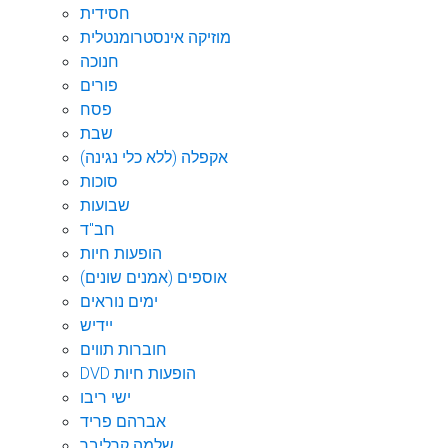
חסידית
מוזיקה אינסטרומנטלית
חנוכה
פורים
פסח
שבת
אקפלה (ללא כלי נגינה)
סוכות
שבועות
חב"ד
הופעות חיות
אוספים (אמנים שונים)
ימים נוראים
יידיש
חוברות תווים
DVD הופעות חיות
ישי ריבו
אברהם פריד
שלמה קרליבך