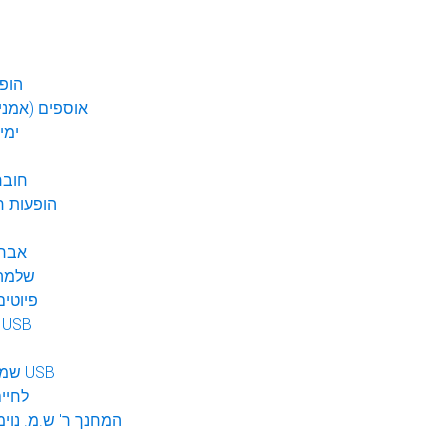
הופע
אוספים (אמנים
ימי
חובר
DVD הופעות 
אברה
שלמה 
פיוטים
מוזיקה ב USB
שמע לילדים USB
לחיי
המחנך ר' ש.מ. נוימ