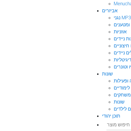
Menuch
אביזרים
גני MP3
ומטענים
אוזניות
ות ניידים
חיצוניים
ם ניידים
גיטליות
 וטונרים
שונות
ופעילות
ימודיים
משחקים
שונות
 לילדים
תוכן יהודי