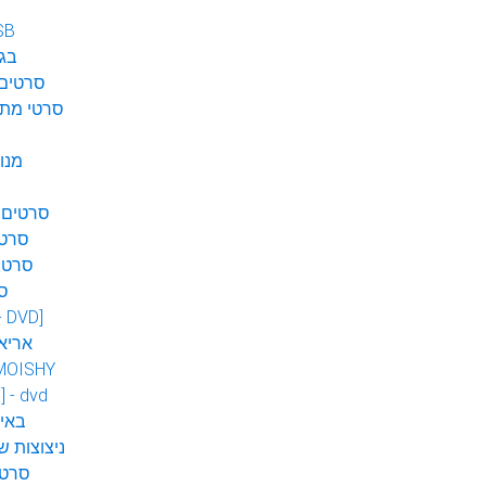
SB
בגן
סרטים 
סרטי מתח
מנו
סרטים 
סרטי
סרטי
ס
 - DVD]
אריא
MOISHY
] - dvd
DVD ב
ניצוצות ש
סרטי