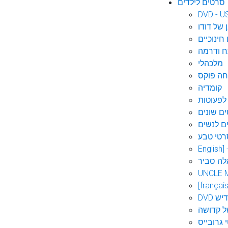
סרטים לילדים
DVD - U
 של דודו
חינוכיים
 ודרמה
מלכהלי
חה פוקס
קומדיה
לפעוטות
ם שונים
ם לנשים
רטי טבע
English]
לה סביר
UNCLE 
[français
אידיש
ל קדושה
 גרובייס