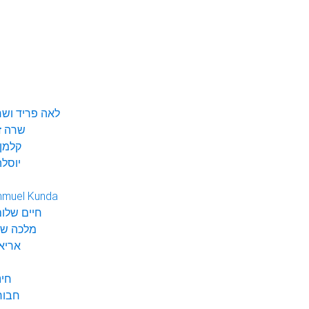
לאה פריד ושר
שרה ז
קלמן 
יוסלה
hmuel Kunda
חיים שלום
מלכה שי
אריא
חינ
חבור