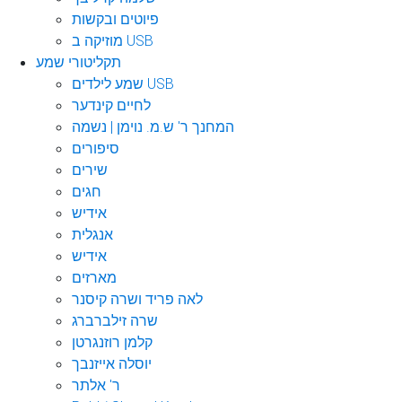
פיוטים ובקשות
מוזיקה ב USB
תקליטורי שמע
שמע לילדים USB
לחיים קינדער
המחנך ר' ש.מ. נוימן | נשמה
סיפורים
שירים
חגים
אידיש
אנגלית
אידיש
מארזים
לאה פריד ושרה קיסנר
שרה זילברברג
קלמן רוזנגרטן
יוסלה אייזנבך
ר' אלתר