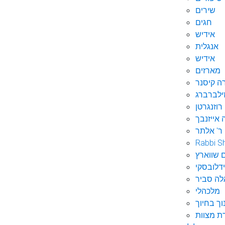
שירים
חגים
אידיש
אנגלית
אידיש
מארזים
ה קיסנר
ילברברג
רוזנגרטן
 אייזנבך
ר' אלתר
Rabbi S
 שווארץ
דלובסקי
לה סביר
מלכהלי
וך בחיוך
ת מצוות