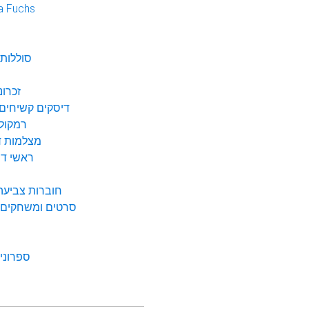
a Fuchs
נ
סוללות 
זכרונ
דיסקים קשיחים 
רמקולי
מצלמות די
ראשי דיו
חוברות צביעה 
סרטים ומשחקים ל
ספרונים