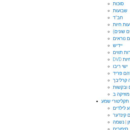
סוכות
שבועות
חב"ד
ות חיות
 שונים)
ם נוראים
יידיש
ות תווים
חיות
ישי ריבו
ם פריד
קרליבך
 ובקשות
תקליטורי שמע
ם קינדער
ן | נשמה
סיפורים