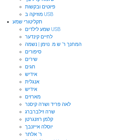
פיוטים ובקשות
מוזיקה ב USB
תקליטורי שמע
שמע לילדים USB
לחיים קינדער
המחנך ר' ש.מ. נוימן | נשמה
סיפורים
שירים
חגים
אידיש
אנגלית
אידיש
מארזים
לאה פריד ושרה קיסנר
שרה זילברברג
קלמן רוזנגרטן
יוסלה אייזנבך
ר' אלתר