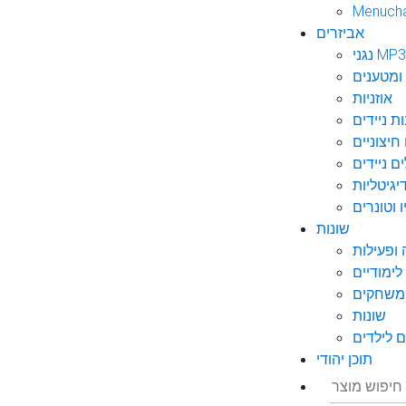
Menuch
אביזרים
גני MP3
ומטענים
אוזניות
ות ניידים
חיצוניים
ם ניידים
גיטליות
 וטונרים
שונות
ופעילות
ימודיים
משחקים
שונות
 לילדים
תוכן יהודי