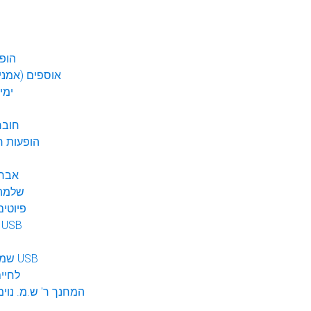
הופע
אוספים (אמנים
ימי
חובר
DVD הופעות 
אברה
שלמה 
פיוטים
מוזיקה ב USB
שמע לילדים USB
לחיי
המחנך ר' ש.מ. נוימ