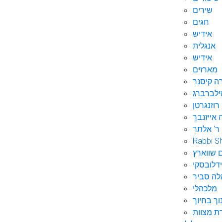
שירים
חגים
אידיש
אנגלית
אידיש
מארזים
ה קיסנר
ילברברג
רוזנגרטן
 אייזנבך
ר' אלתר
Rabbi S
 שווארץ
דלובסקי
לה סביר
מלכהלי
וך בחיוך
ת מצוות