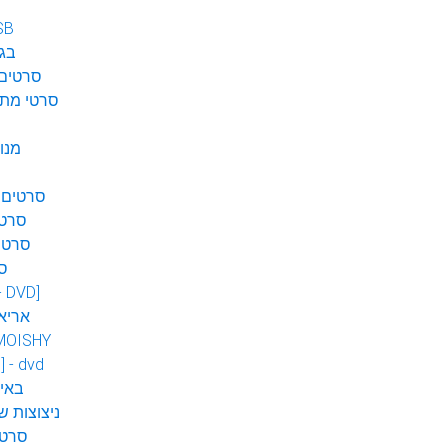
SB
בגן
סרטים 
סרטי מתח
מנו
סרטים 
סרטי
סרטי
ס
 - DVD]
אריא
MOISHY
] - dvd
DVD ב
ניצוצות ש
סרטי