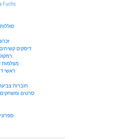
a Fuchs
נ
סוללות 
זכרונ
דיסקים קשיחים 
רמקולי
מצלמות די
ראשי דיו
חוברות צביעה 
סרטים ומשחקים ל
ספרונים