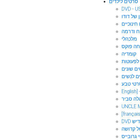
סרטים לילדים
DVD - U
 של דודו
חינוכיים
 ודרמה
מלכהלי
חה פוקס
קומדיה
לפעוטות
ם שונים
ם לנשים
רטי טבע
English]
לה סביר
UNCLE 
[français
אידיש
ל קדושה
 גרובייס