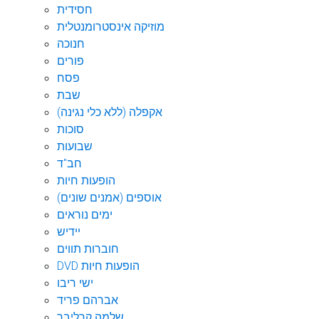
חסידית
מוזיקה אינסטרומנטלית
חנוכה
פורים
פסח
שבת
אקפלה (ללא כלי נגינה)
סוכות
שבועות
חב"ד
הופעות חיות
אוספים (אמנים שונים)
ימים נוראים
יידיש
חוברות תווים
DVD הופעות חיות
ישי ריבו
אברהם פריד
שלמה קרליבך