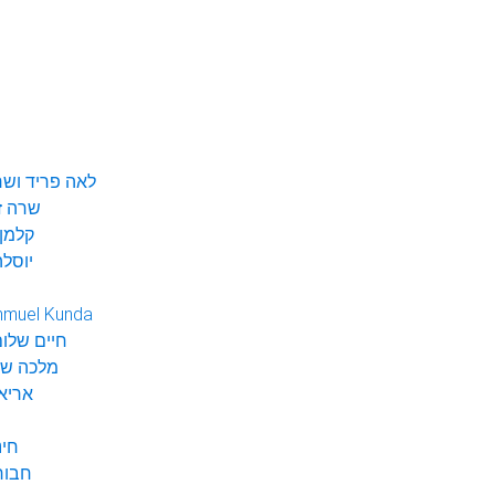
לאה פריד ושר
שרה ז
קלמן 
יוסלה
hmuel Kunda
חיים שלום
מלכה שי
אריא
חינ
חבור