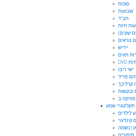
סוכות
שבועות
חב"ד
ות חיות
 שונים)
ם נוראים
יידיש
ות תווים
חיות
ישי ריבו
ם פריד
קרליבך
 ובקשות
תקליטורי שמע
ם קינדער
ן | נשמה
סיפורים