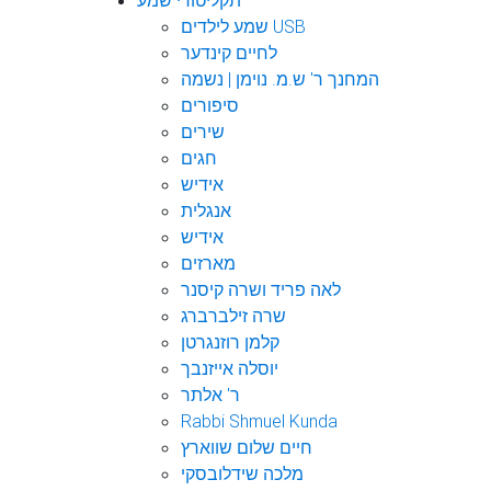
תקליטורי שמע
שמע לילדים USB
לחיים קינדער
המחנך ר' ש.מ. נוימן | נשמה
סיפורים
שירים
חגים
אידיש
אנגלית
אידיש
מארזים
לאה פריד ושרה קיסנר
שרה זילברברג
קלמן רוזנגרטן
יוסלה אייזנבך
ר' אלתר
Rabbi Shmuel Kunda
חיים שלום שווארץ
מלכה שידלובסקי