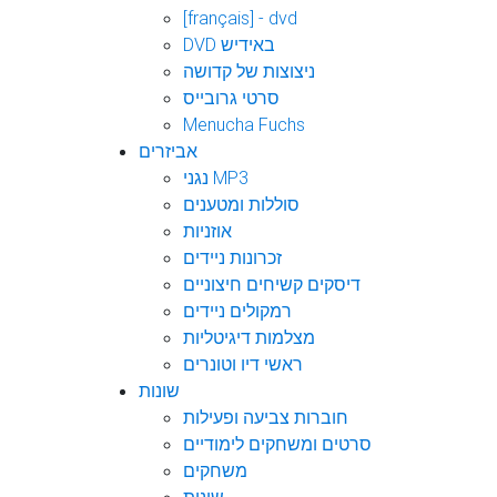
[français] - dvd
DVD באידיש
ניצוצות של קדושה
סרטי גרובייס
Menucha Fuchs
אביזרים
נגני MP3
סוללות ומטענים
אוזניות
זכרונות ניידים
דיסקים קשיחים חיצוניים
רמקולים ניידים
מצלמות דיגיטליות
ראשי דיו וטונרים
שונות
חוברות צביעה ופעילות
סרטים ומשחקים לימודיים
משחקים