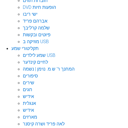
חוברות תווים
DVD הופעות חיות
ישי ריבו
אברהם פריד
שלמה קרליבך
פיוטים ובקשות
מוזיקה ב USB
תקליטורי שמע
שמע לילדים USB
לחיים קינדער
המחנך ר' ש.מ. נוימן | נשמה
סיפורים
שירים
חגים
אידיש
אנגלית
אידיש
מארזים
לאה פריד ושרה קיסנר