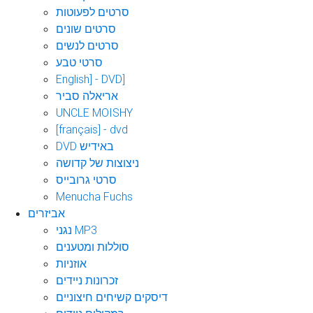
סרטים לפעוטות
סרטים שונים
סרטים לנשים
סרטי טבע
English] - DVD]
אריאלה סביר
UNCLE MOISHY
[français] - dvd
DVD באידיש
ניצוצות של קדושה
סרטי גרובייס
Menucha Fuchs
אביזרים
נגני MP3
סוללות ומטענים
אוזניות
זכרונות ניידים
דיסקים קשיחים חיצוניים