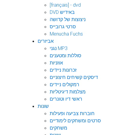
[français] - dvd
DVD באידיש
ניצוצות של קדושה
סרטי גרובייס
Menucha Fuchs
אביזרים
נגני MP3
סוללות ומטענים
אוזניות
זכרונות ניידים
דיסקים קשיחים חיצוניים
רמקולים ניידים
מצלמות דיגיטליות
ראשי דיו וטונרים
שונות
חוברות צביעה ופעילות
סרטים ומשחקים לימודיים
משחקים