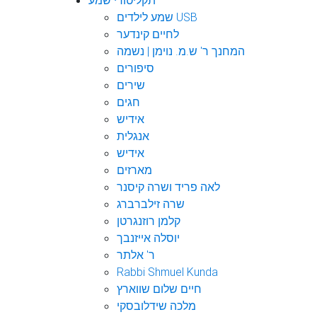
תקליטורי שמע
שמע לילדים USB
לחיים קינדער
המחנך ר' ש.מ. נוימן | נשמה
סיפורים
שירים
חגים
אידיש
אנגלית
אידיש
מארזים
לאה פריד ושרה קיסנר
שרה זילברברג
קלמן רוזנגרטן
יוסלה אייזנבך
ר' אלתר
Rabbi Shmuel Kunda
חיים שלום שווארץ
מלכה שידלובסקי