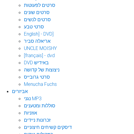
סרטים לפעוטות
סרטים שונים
סרטים לנשים
סרטי טבע
English] - DVD]
אריאלה סביר
UNCLE MOISHY
[français] - dvd
DVD באידיש
ניצוצות של קדושה
סרטי גרובייס
Menucha Fuchs
אביזרים
נגני MP3
סוללות ומטענים
אוזניות
זכרונות ניידים
דיסקים קשיחים חיצוניים