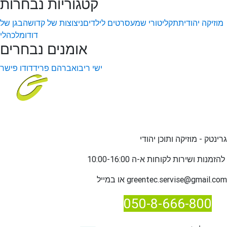
קטגוריות נבחרות
מוזיקה יהודית
תקליטורי שמע
סרטים לילדים
ניצוצות של קדושה
בגן של
דודו
מלכהלי
אומנים נבחרים
ישי ריבו
אברהם פריד
דודו פישר
גרינטק - מוזיקה ותוכן יהודי
שירות לקוחות א-ה 10:00-16:00
להזמנות ו
greentec.servise@gmail.com
או במייל
050-8-666-800