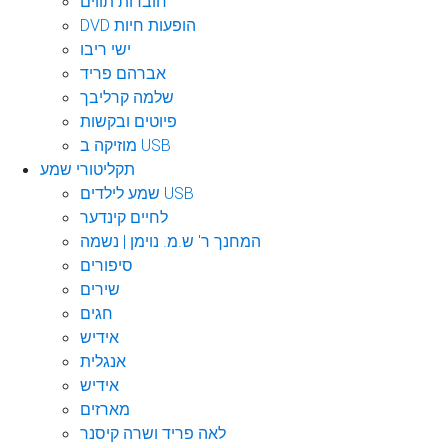
חוברות תווים
DVD הופעות חיות
ישי ריבו
אברהם פריד
שלמה קרליבך
פיוטים ובקשות
מוזיקה ב USB
תקליטורי שמע
שמע לילדים USB
לחיים קינדער
המחנך ר' ש.מ. נוימן | נשמה
סיפורים
שירים
חגים
אידיש
אנגלית
אידיש
מארזים
לאה פריד ושרה קיסנר