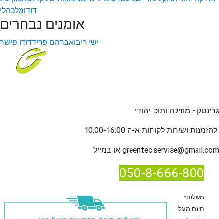
דודו
מלכהלי
אומנים נבחרים
ישי ריבו
אברהם פריד
דודו פישר
גרינטק - מוזיקה ותוכן יהודי
שירות לקוחות א-ה 10:00-16:00
להזמנות ו
greentec.servise@gmail.com
או במייל
050-8-666-800
*משלוח
חינם מעל