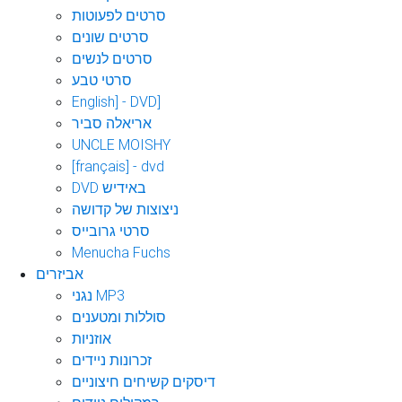
סרטים לפעוטות
סרטים שונים
סרטים לנשים
סרטי טבע
English] - DVD]
אריאלה סביר
UNCLE MOISHY
[français] - dvd
DVD באידיש
ניצוצות של קדושה
סרטי גרובייס
Menucha Fuchs
אביזרים
נגני MP3
סוללות ומטענים
אוזניות
זכרונות ניידים
דיסקים קשיחים חיצוניים