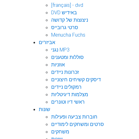
[français] - dvd
DVD באידיש
ניצוצות של קדושה
סרטי גרובייס
Menucha Fuchs
אביזרים
נגני MP3
סוללות ומטענים
אוזניות
זכרונות ניידים
דיסקים קשיחים חיצוניים
רמקולים ניידים
מצלמות דיגיטליות
ראשי דיו וטונרים
שונות
חוברות צביעה ופעילות
סרטים ומשחקים לימודיים
משחקים