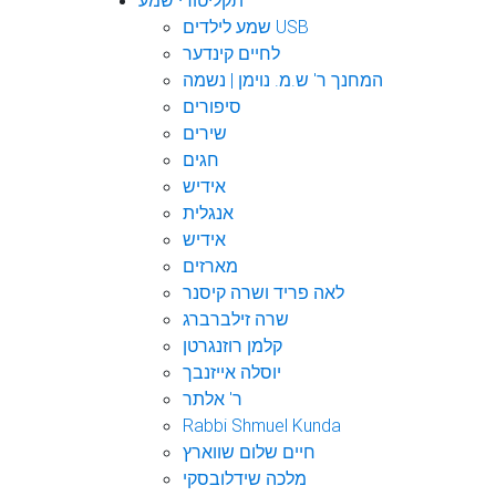
תקליטורי שמע
שמע לילדים USB
לחיים קינדער
המחנך ר' ש.מ. נוימן | נשמה
סיפורים
שירים
חגים
אידיש
אנגלית
אידיש
מארזים
לאה פריד ושרה קיסנר
שרה זילברברג
קלמן רוזנגרטן
יוסלה אייזנבך
ר' אלתר
Rabbi Shmuel Kunda
חיים שלום שווארץ
מלכה שידלובסקי