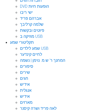
חוברות תווים
DVD הופעות חיות
ישי ריבו
אברהם פריד
שלמה קרליבך
פיוטים ובקשות
מוזיקה ב USB
תקליטורי שמע
שמע לילדים USB
לחיים קינדער
המחנך ר' ש.מ. נוימן | נשמה
סיפורים
שירים
חגים
אידיש
אנגלית
אידיש
מארזים
לאה פריד ושרה קיסנר