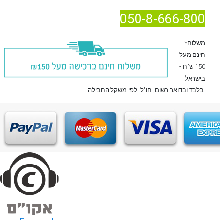
050-8-666-800
*משלוח
חינם מעל
150 ש"ח -
בישראל
, חו"ל- לפי משקל החבילה.
בלבד
ובדואר רשום