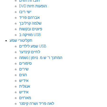
חוברות תווים
DVD הופעות חיות
ישי ריבו
אברהם פריד
שלמה קרליבך
פיוטים ובקשות
מוזיקה ב USB
תקליטורי שמע
שמע לילדים USB
לחיים קינדער
המחנך ר' ש.מ. נוימן | נשמה
סיפורים
שירים
חגים
אידיש
אנגלית
אידיש
מארזים
לאה פריד ושרה קיסנר