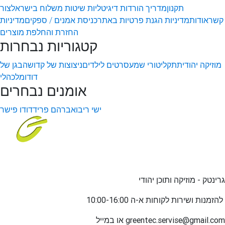
תקנון
מדריך הורדות דיגיטליות
שיטות משלוח בישראל
צור
קשר
אודות
מדיניות הגנת פרטיות באתר
כניסת אמנים / ספקים
מדיניות
החזרת והחלפת מוצרים
קטגוריות נבחרות
מוזיקה יהודית
תקליטורי שמע
סרטים לילדים
ניצוצות של קדושה
בגן של
דודו
מלכהלי
אומנים נבחרים
ישי ריבו
אברהם פריד
דודו פישר
גרינטק - מוזיקה ותוכן יהודי
שירות לקוחות א-ה 10:00-16:00
להזמנות ו
greentec.servise@gmail.com
או במייל