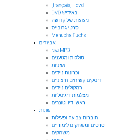
[français] - dvd
DVD באידיש
ניצוצות של קדושה
סרטי גרובייס
Menucha Fuchs
אביזרים
נגני MP3
סוללות ומטענים
אוזניות
זכרונות ניידים
דיסקים קשיחים חיצוניים
רמקולים ניידים
מצלמות דיגיטליות
ראשי דיו וטונרים
שונות
חוברות צביעה ופעילות
סרטים ומשחקים לימודיים
משחקים