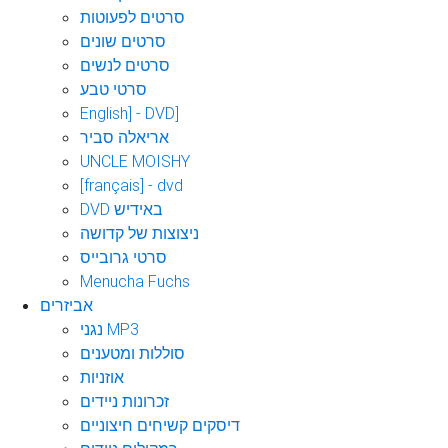
סרטים לפעוטות
סרטים שונים
סרטים לנשים
סרטי טבע
English] - DVD]
אריאלה סביר
UNCLE MOISHY
[français] - dvd
DVD באידיש
ניצוצות של קדושה
סרטי גרובייס
Menucha Fuchs
אביזרים
נגני MP3
סוללות ומטענים
אוזניות
זכרונות ניידים
דיסקים קשיחים חיצוניים