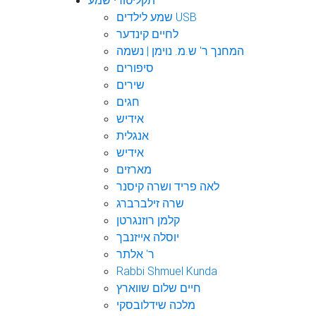
תקליטורי שמע
שמע לילדים USB
לחיים קינדער
המחנך ר' ש.מ. נוימן | נשמה
סיפורים
שירים
חגים
אידיש
אנגלית
אידיש
מארזים
לאה פריד ושרה קיסנר
שרה זילברברג
קלמן רוזנגרטן
יוסלה אייזנבך
ר' אלתר
Rabbi Shmuel Kunda
חיים שלום שווארץ
מלכה שידלובסקי