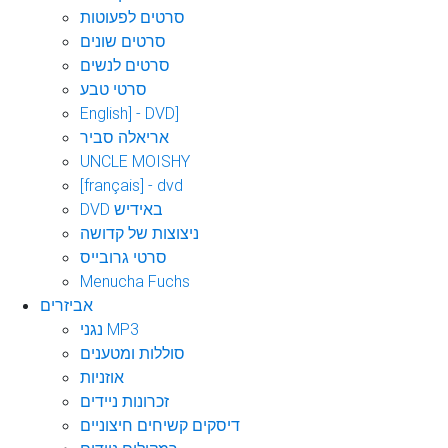
סרטים לפעוטות
סרטים שונים
סרטים לנשים
סרטי טבע
English] - DVD]
אריאלה סביר
UNCLE MOISHY
[français] - dvd
DVD באידיש
ניצוצות של קדושה
סרטי גרובייס
Menucha Fuchs
אביזרים
נגני MP3
סוללות ומטענים
אוזניות
זכרונות ניידים
דיסקים קשיחים חיצוניים