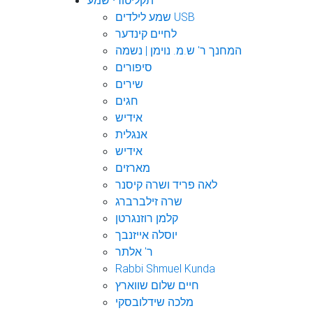
תקליטורי שמע
שמע לילדים USB
לחיים קינדער
המחנך ר' ש.מ. נוימן | נשמה
סיפורים
שירים
חגים
אידיש
אנגלית
אידיש
מארזים
לאה פריד ושרה קיסנר
שרה זילברברג
קלמן רוזנגרטן
יוסלה אייזנבך
ר' אלתר
Rabbi Shmuel Kunda
חיים שלום שווארץ
מלכה שידלובסקי