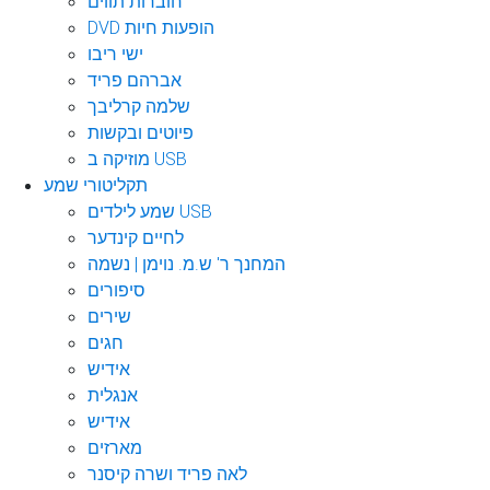
חוברות תווים
DVD הופעות חיות
ישי ריבו
אברהם פריד
שלמה קרליבך
פיוטים ובקשות
מוזיקה ב USB
תקליטורי שמע
שמע לילדים USB
לחיים קינדער
המחנך ר' ש.מ. נוימן | נשמה
סיפורים
שירים
חגים
אידיש
אנגלית
אידיש
מארזים
לאה פריד ושרה קיסנר