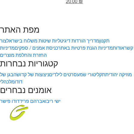
20.00 ₪
מפת האתר
תקנון
מדריך הורדות דיגיטליות
שיטות משלוח בישראל
צור
קשר
אודות
מדיניות הגנת פרטיות באתר
כניסת אמנים / ספקים
מדיניות
החזרת והחלפת מוצרים
קטגוריות נבחרות
מוזיקה יהודית
תקליטורי שמע
סרטים לילדים
ניצוצות של קדושה
בגן של
דודו
מלכהלי
אומנים נבחרים
ישי ריבו
אברהם פריד
דודו פישר