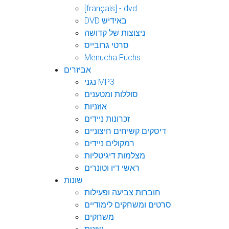
[français] - dvd
DVD באידיש
ניצוצות של קדושה
סרטי גרובייס
Menucha Fuchs
אביזרים
נגני MP3
סוללות ומטענים
אוזניות
זכרונות ניידים
דיסקים קשיחים חיצוניים
רמקולים ניידים
מצלמות דיגיטליות
ראשי דיו וטונרים
שונות
חוברות צביעה ופעילות
סרטים ומשחקים לימודיים
משחקים