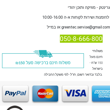
גרינטק - מוזיקה ותוכן יהודי
שירות לקוחות א-ה 10:00-16:00
להזמנות ו
greentec.servise@gmail.com
או במייל
050-8-666-800
*משלוח
חינם מעל
150 ש"ח -
בישראל
, חו"ל- לפי משקל החבילה.
בלבד
ובדואר רשום