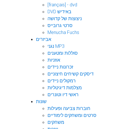
[français] - dvd
DVD באידיש
ניצוצות של קדושה
סרטי גרובייס
Menucha Fuchs
אביזרים
נגני MP3
סוללות ומטענים
אוזניות
זכרונות ניידים
דיסקים קשיחים חיצוניים
רמקולים ניידים
מצלמות דיגיטליות
ראשי דיו וטונרים
שונות
חוברות צביעה ופעילות
סרטים ומשחקים לימודיים
משחקים