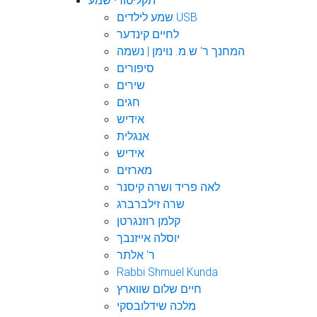
תקליטורי שמע
שמע לילדים USB
לחיים קינדער
המחנך ר' ש.מ. נוימן | נשמה
סיפורים
שירים
חגים
אידיש
אנגלית
אידיש
מארזים
לאה פריד ושרה קיסנר
שרה זילברברג
קלמן רוזנגרטן
יוסלה אייזנבך
ר' אלתר
Rabbi Shmuel Kunda
חיים שלום שווארץ
מלכה שידלובסקי