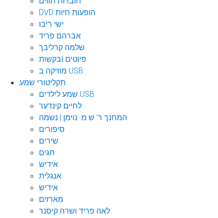
חוברות תווים
DVD הופעות חיות
ישי ריבו
אברהם פריד
שלמה קרליבך
פיוטים ובקשות
מוזיקה ב USB
תקליטורי שמע
שמע לילדים USB
לחיים קינדער
המחנך ר' ש.מ. נוימן | נשמה
סיפורים
שירים
חגים
אידיש
אנגלית
אידיש
מארזים
לאה פריד ושרה קיסנר