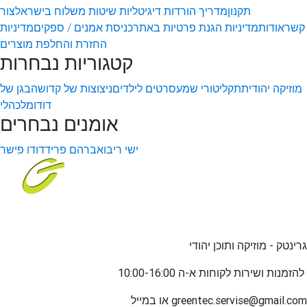
תקנון
מדריך הורדות דיגיטליות
שיטות משלוח בישראל
צור
קשר
אודות
מדיניות הגנת פרטיות באתר
כניסת אמנים / ספקים
מדיניות
החזרת והחלפת מוצרים
קטגוריות נבחרות
מוזיקה יהודית
תקליטורי שמע
סרטים לילדים
ניצוצות של קדושה
בגן של
דודו
מלכהלי
אומנים נבחרים
ישי ריבו
אברהם פריד
דודו פישר
גרינטק - מוזיקה ותוכן יהודי
שירות לקוחות א-ה 10:00-16:00
להזמנות ו
greentec.servise@gmail.com
או במייל