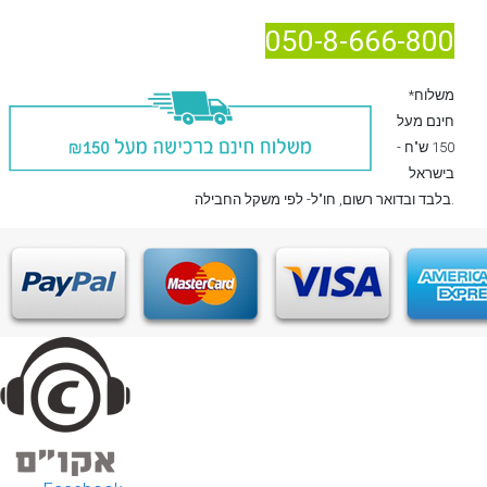
050-8-666-800
*משלוח
חינם מעל
150 ש"ח -
בישראל
, חו"ל- לפי משקל החבילה.
בלבד
ובדואר רשום