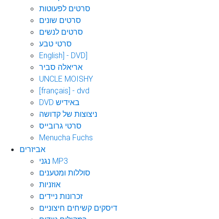
סרטים לפעוטות
סרטים שונים
סרטים לנשים
סרטי טבע
English] - DVD]
אריאלה סביר
UNCLE MOISHY
[français] - dvd
DVD באידיש
ניצוצות של קדושה
סרטי גרובייס
Menucha Fuchs
אביזרים
נגני MP3
סוללות ומטענים
אוזניות
זכרונות ניידים
דיסקים קשיחים חיצוניים