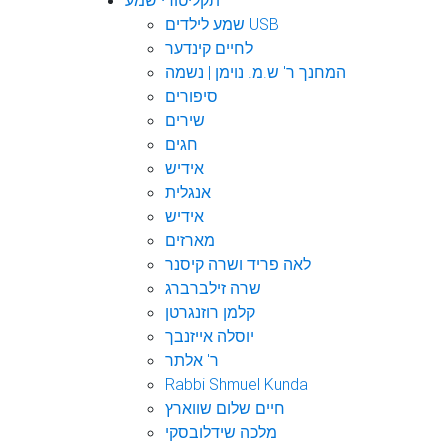
תקליטורי שמע
שמע לילדים USB
לחיים קינדער
המחנך ר' ש.מ. נוימן | נשמה
סיפורים
שירים
חגים
אידיש
אנגלית
אידיש
מארזים
לאה פריד ושרה קיסנר
שרה זילברברג
קלמן רוזנגרטן
יוסלה אייזנבך
ר' אלתר
Rabbi Shmuel Kunda
חיים שלום שווארץ
מלכה שידלובסקי