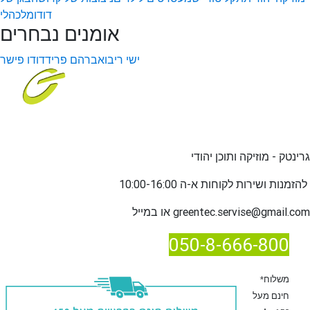
דודו
מלכהלי
אומנים נבחרים
ישי ריבו
אברהם פריד
דודו פישר
גרינטק - מוזיקה ותוכן יהודי
שירות לקוחות א-ה 10:00-16:00
להזמנות ו
greentec.servise@gmail.com
או במייל
050-8-666-800
*משלוח
חינם מעל