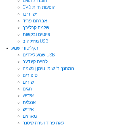
חוברות תווים
DVD הופעות חיות
ישי ריבו
אברהם פריד
שלמה קרליבך
פיוטים ובקשות
מוזיקה ב USB
תקליטורי שמע
שמע לילדים USB
לחיים קינדער
המחנך ר' ש.מ. נוימן | נשמה
סיפורים
שירים
חגים
אידיש
אנגלית
אידיש
מארזים
לאה פריד ושרה קיסנר