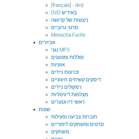
[français] - dvd
DVD באידיש
ניצוצות של קדושה
סרטי גרובייס
Menucha Fuchs
אביזרים
נגני MP3
סוללות ומטענים
אוזניות
זכרונות ניידים
דיסקים קשיחים חיצוניים
רמקולים ניידים
מצלמות דיגיטליות
ראשי דיו וטונרים
שונות
חוברות צביעה ופעילות
סרטים ומשחקים לימודיים
משחקים