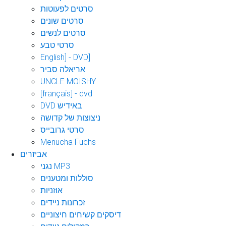
סרטים לפעוטות
סרטים שונים
סרטים לנשים
סרטי טבע
English] - DVD]
אריאלה סביר
UNCLE MOISHY
[français] - dvd
DVD באידיש
ניצוצות של קדושה
סרטי גרובייס
Menucha Fuchs
אביזרים
נגני MP3
סוללות ומטענים
אוזניות
זכרונות ניידים
דיסקים קשיחים חיצוניים