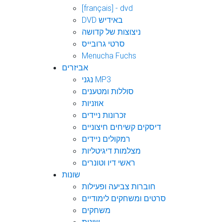
[français] - dvd
DVD באידיש
ניצוצות של קדושה
סרטי גרובייס
Menucha Fuchs
אביזרים
נגני MP3
סוללות ומטענים
אוזניות
זכרונות ניידים
דיסקים קשיחים חיצוניים
רמקולים ניידים
מצלמות דיגיטליות
ראשי דיו וטונרים
שונות
חוברות צביעה ופעילות
סרטים ומשחקים לימודיים
משחקים