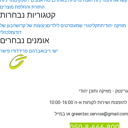
קשר
אודות
מדיניות הגנת פרטיות באתר
כניסת אמנים / ספקים
מדיניות
החזרת והחלפת מוצרים
קטגוריות נבחרות
מוזיקה יהודית
תקליטורי שמע
סרטים לילדים
ניצוצות של קדושה
בגן של
דודו
מלכהלי
אומנים נבחרים
ישי ריבו
אברהם פריד
דודו פישר
גרינטק - מוזיקה ותוכן יהודי
שירות לקוחות א-ה 10:00-16:00
להזמנות ו
greentec.servise@gmail.com
או במייל
050-8-666-800