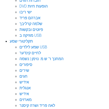
חוברות תווים
DVD הופעות חיות
ישי ריבו
אברהם פריד
שלמה קרליבך
פיוטים ובקשות
מוזיקה ב USB
תקליטורי שמע
שמע לילדים USB
לחיים קינדער
המחנך ר' ש.מ. נוימן | נשמה
סיפורים
שירים
חגים
אידיש
אנגלית
אידיש
מארזים
לאה פריד ושרה קיסנר