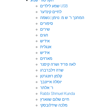
תקליטורי שמע
שמע לילדים USB
לחיים קינדער
המחנך ר' ש.מ. נוימן | נשמה
סיפורים
שירים
חגים
אידיש
אנגלית
אידיש
מארזים
לאה פריד ושרה קיסנר
שרה זילברברג
קלמן רוזנגרטן
יוסלה אייזנבך
ר' אלתר
Rabbi Shmuel Kunda
חיים שלום שווארץ
מלכה שידלובסקי