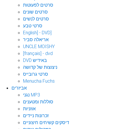
סרטים לפעוטות
סרטים שונים
סרטים לנשים
סרטי טבע
English] - DVD]
אריאלה סביר
UNCLE MOISHY
[français] - dvd
DVD באידיש
ניצוצות של קדושה
סרטי גרובייס
Menucha Fuchs
אביזרים
נגני MP3
סוללות ומטענים
אוזניות
זכרונות ניידים
דיסקים קשיחים חיצוניים