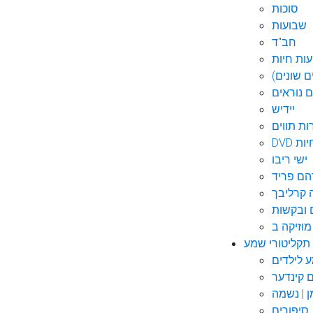
סוכות
שבועות
חב"ד
ות חיות
 שונים)
ם נוראים
יידיש
ות תווים
חיות
ישי ריבו
ם פריד
קרליבך
 ובקשות
תקליטורי שמע
ם קינדער
ן | נשמה
סיפורים