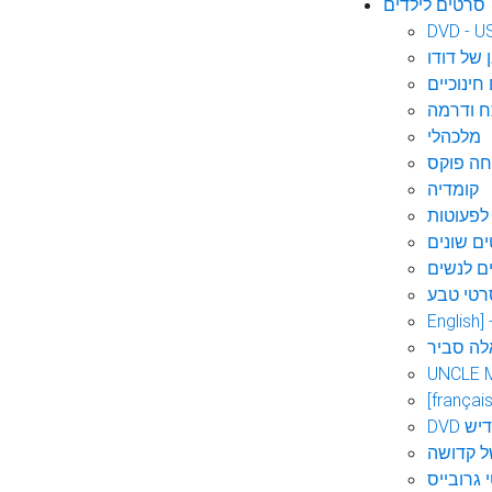
סרטים לילדים
DVD - U
 של דודו
חינוכיים
 ודרמה
מלכהלי
חה פוקס
קומדיה
לפעוטות
ם שונים
ם לנשים
רטי טבע
English]
לה סביר
UNCLE 
[français
אידיש
ל קדושה
 גרובייס