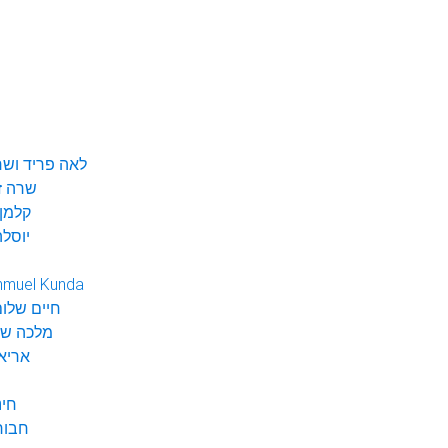
לאה פריד ושר
שרה ז
קלמן 
יוסלה
hmuel Kunda
חיים שלום
מלכה שי
אריא
חינ
חבור