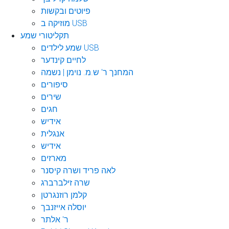
פיוטים ובקשות
מוזיקה ב USB
תקליטורי שמע
שמע לילדים USB
לחיים קינדער
המחנך ר' ש.מ. נוימן | נשמה
סיפורים
שירים
חגים
אידיש
אנגלית
אידיש
מארזים
לאה פריד ושרה קיסנר
שרה זילברברג
קלמן רוזנגרטן
יוסלה אייזנבך
ר' אלתר