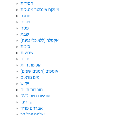
חסידית
מוזיקה אינסטרומנטלית
חנוכה
פורים
פסח
שבת
אקפלה (ללא כלי נגינה)
סוכות
שבועות
חב"ד
הופעות חיות
אוספים (אמנים שונים)
ימים נוראים
יידיש
חוברות תווים
DVD הופעות חיות
ישי ריבו
אברהם פריד
שלמה קרליבך