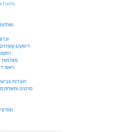
a Fuchs
נ
סוללות 
זכרונ
דיסקים קשיחים 
רמקולי
מצלמות די
ראשי דיו
חוברות צביעה 
סרטים ומשחקים ל
ספרונים