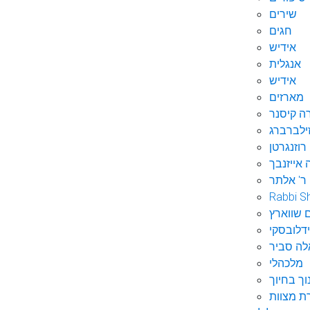
שירים
חגים
אידיש
אנגלית
אידיש
מארזים
ה קיסנר
ילברברג
רוזנגרטן
 אייזנבך
ר' אלתר
Rabbi S
 שווארץ
דלובסקי
לה סביר
מלכהלי
וך בחיוך
ת מצוות