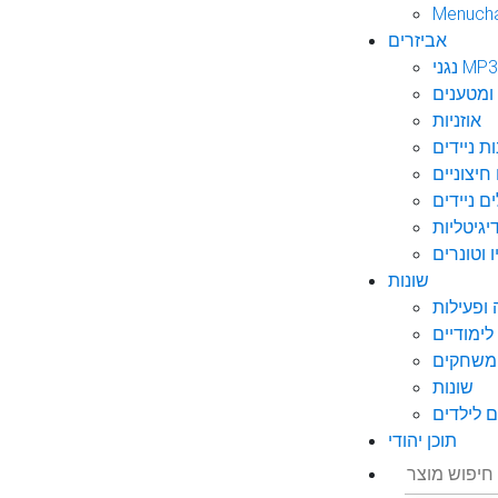
Menuch
אביזרים
גני MP3
ומטענים
אוזניות
ות ניידים
חיצוניים
ם ניידים
גיטליות
 וטונרים
שונות
ופעילות
ימודיים
משחקים
שונות
 לילדים
תוכן יהודי