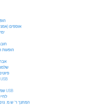
הופע
אוספים (אמנים
ימי
חובר
DVD הופעות 
אברה
שלמה 
פיוטים
מוזיקה ב USB
שמע לילדים USB
לחיי
המחנך ר' ש.מ. נוימ