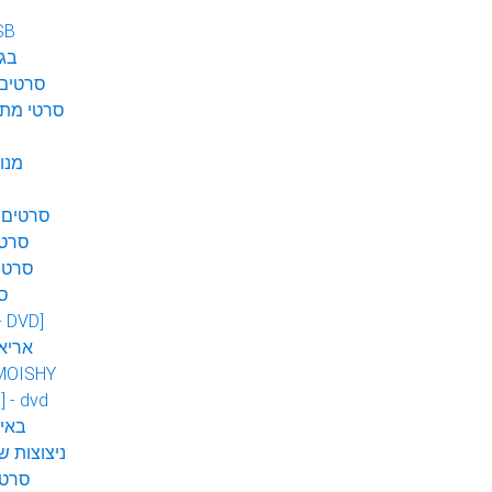
SB
בגן
סרטים 
סרטי מתח
מנו
סרטים 
סרטי
סרטי
ס
 - DVD]
אריא
MOISHY
] - dvd
DVD ב
ניצוצות ש
סרטי