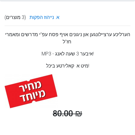
א. נייהוז הפקות
(3 מוצרים)
הערליכע ערציילונגען און ניגונים אויף פסח עפ"י מדרשים ומאמרי
חז"ל
MP3 - איבער 3 שעה לאנג!
מיט א קאלירטע ביכל!
80.00 ₪