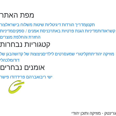
מפת האתר
תקנון
מדריך הורדות דיגיטליות
שיטות משלוח בישראל
צור
קשר
אודות
מדיניות הגנת פרטיות באתר
כניסת אמנים / ספקים
מדיניות
החזרת והחלפת מוצרים
קטגוריות נבחרות
מוזיקה יהודית
תקליטורי שמע
סרטים לילדים
ניצוצות של קדושה
בגן של
דודו
מלכהלי
אומנים נבחרים
ישי ריבו
אברהם פריד
דודו פישר
גרינטק - מוזיקה ותוכן יהודי