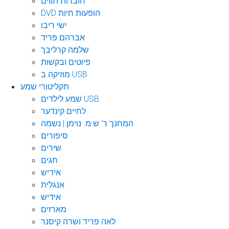
חוברות תווים
DVD הופעות חיות
ישי ריבו
אברהם פריד
שלמה קרליבך
פיוטים ובקשות
מוזיקה ב USB
תקליטורי שמע
שמע לילדים USB
לחיים קינדער
המחנך ר' ש.מ. נוימן | נשמה
סיפורים
שירים
חגים
אידיש
אנגלית
אידיש
מארזים
לאה פריד ושרה קיסנר