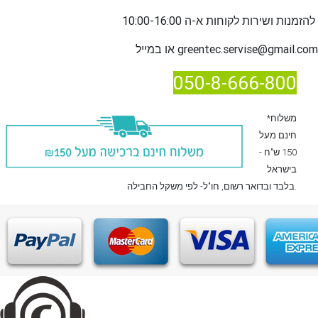
שירות לקוחות א-ה 10:00-16:00
להזמנות ו
greentec.servise@gmail.com
או במייל
050-8-666-800
*משלוח
חינם מעל
150 ש"ח -
בישראל
, חו"ל- לפי משקל החבילה.
בלבד
ובדואר רשום