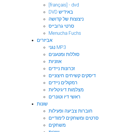
[français] - dvd
DVD באידיש
ניצוצות של קדושה
סרטי גרובייס
Menucha Fuchs
אביזרים
נגני MP3
סוללות ומטענים
אוזניות
זכרונות ניידים
דיסקים קשיחים חיצוניים
רמקולים ניידים
מצלמות דיגיטליות
ראשי דיו וטונרים
שונות
חוברות צביעה ופעילות
סרטים ומשחקים לימודיים
משחקים