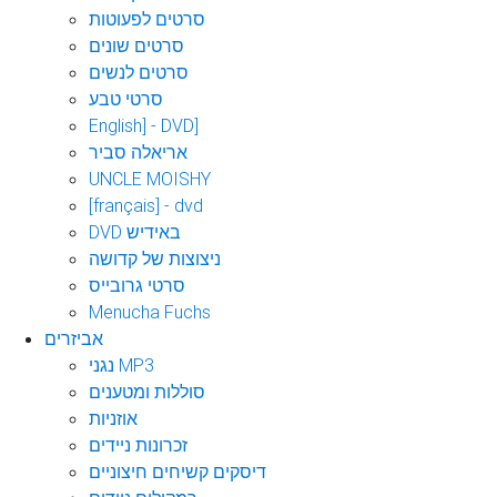
סרטים לפעוטות
סרטים שונים
סרטים לנשים
סרטי טבע
English] - DVD]
אריאלה סביר
UNCLE MOISHY
[français] - dvd
DVD באידיש
ניצוצות של קדושה
סרטי גרובייס
Menucha Fuchs
אביזרים
נגני MP3
סוללות ומטענים
אוזניות
זכרונות ניידים
דיסקים קשיחים חיצוניים