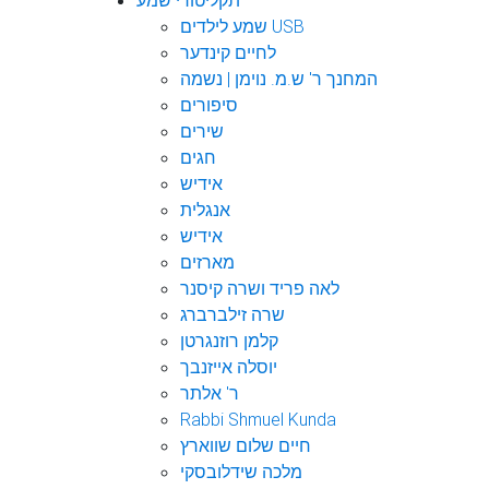
תקליטורי שמע
שמע לילדים USB
לחיים קינדער
המחנך ר' ש.מ. נוימן | נשמה
סיפורים
שירים
חגים
אידיש
אנגלית
אידיש
מארזים
לאה פריד ושרה קיסנר
שרה זילברברג
קלמן רוזנגרטן
יוסלה אייזנבך
ר' אלתר
Rabbi Shmuel Kunda
חיים שלום שווארץ
מלכה שידלובסקי