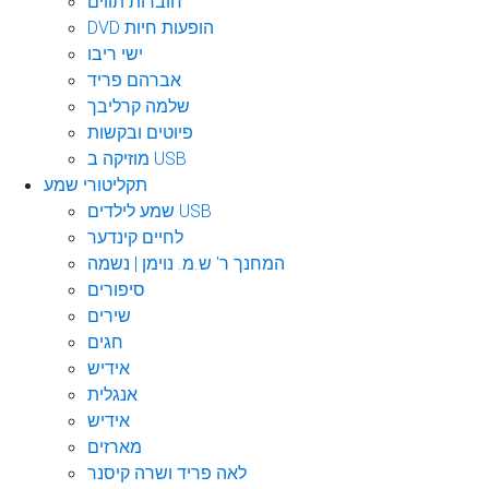
חוברות תווים
DVD הופעות חיות
ישי ריבו
אברהם פריד
שלמה קרליבך
פיוטים ובקשות
מוזיקה ב USB
תקליטורי שמע
שמע לילדים USB
לחיים קינדער
המחנך ר' ש.מ. נוימן | נשמה
סיפורים
שירים
חגים
אידיש
אנגלית
אידיש
מארזים
לאה פריד ושרה קיסנר