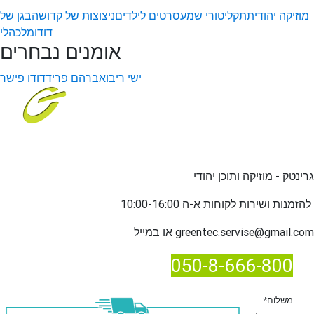
מוזיקה יהודית
תקליטורי שמע
סרטים לילדים
ניצוצות של קדושה
בגן של
דודו
מלכהלי
אומנים נבחרים
ישי ריבו
אברהם פריד
דודו פישר
גרינטק - מוזיקה ותוכן יהודי
שירות לקוחות א-ה 10:00-16:00
להזמנות ו
greentec.servise@gmail.com
או במייל
050-8-666-800
*משלוח