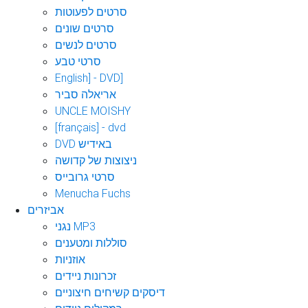
סרטים לפעוטות
סרטים שונים
סרטים לנשים
סרטי טבע
English] - DVD]
אריאלה סביר
UNCLE MOISHY
[français] - dvd
DVD באידיש
ניצוצות של קדושה
סרטי גרובייס
Menucha Fuchs
אביזרים
נגני MP3
סוללות ומטענים
אוזניות
זכרונות ניידים
דיסקים קשיחים חיצוניים