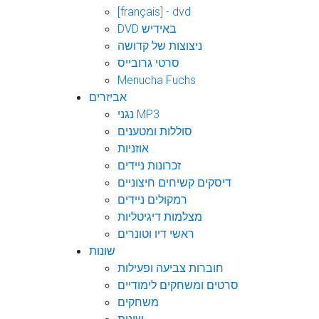
[français] - dvd
DVD באידיש
ניצוצות של קדושה
סרטי גרובייס
Menucha Fuchs
אביזרים
נגני MP3
סוללות ומטענים
אוזניות
זכרונות ניידים
דיסקים קשיחים חיצוניים
רמקולים ניידים
מצלמות דיגיטליות
ראשי דיו וטונרים
שונות
חוברות צביעה ופעילות
סרטים ומשחקים לימודיים
משחקים