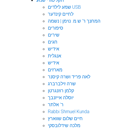
תקליטורי שמע
שמע לילדים USB
לחיים קינדער
המחנך ר' ש.מ. נוימן | נשמה
סיפורים
שירים
חגים
אידיש
אנגלית
אידיש
מארזים
לאה פריד ושרה קיסנר
שרה זילברברג
קלמן רוזנגרטן
יוסלה אייזנבך
ר' אלתר
Rabbi Shmuel Kunda
חיים שלום שווארץ
מלכה שידלובסקי