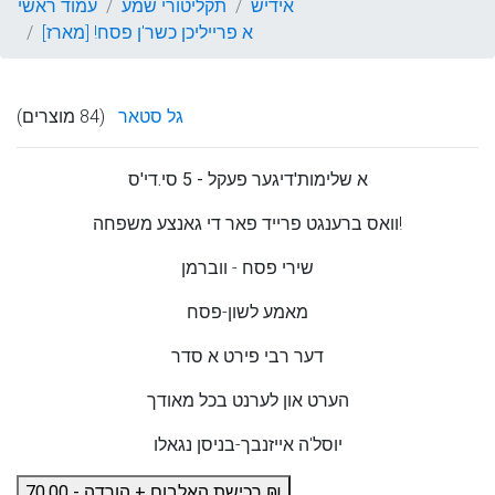
אידיש
תקליטורי שמע
עמוד ראשי
א פרייליכן כשר'ן פסח! [מארז]
גל סטאר
(84 מוצרים)
א שלימות'דיגער פעקל - 5 סי.די'ס
וואס ברענגט פרייד פאר די גאנצע משפחה!
שירי פסח - ווברמן
מאמע לשון-פסח
דער רבי פירט א סדר
הערט און לערנט בכל מאודך
יוסל'ה אייזנבך-בניסן נגאלו
רכישת האלבום + הורדה - 70.00 ₪