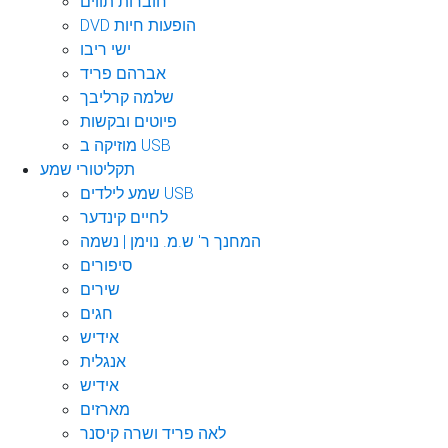
חוברות תווים
DVD הופעות חיות
ישי ריבו
אברהם פריד
שלמה קרליבך
פיוטים ובקשות
מוזיקה ב USB
תקליטורי שמע
שמע לילדים USB
לחיים קינדער
המחנך ר' ש.מ. נוימן | נשמה
סיפורים
שירים
חגים
אידיש
אנגלית
אידיש
מארזים
לאה פריד ושרה קיסנר