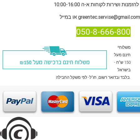
שירות לקוחות א-ה 10:00-16:00
להזמנות ו
greentec.servise@gmail.com
או במייל
050-8-666-800
*משלוח
חינם מעל
150 ש"ח -
בישראל
, חו"ל- לפי משקל החבילה.
בלבד
ובדואר רשום