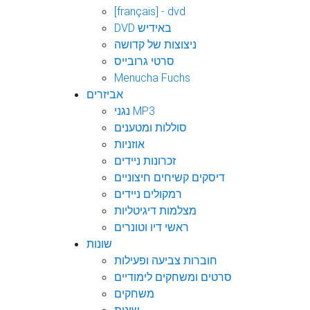
[français] - dvd
DVD באידיש
ניצוצות של קדושה
סרטי גרובייס
Menucha Fuchs
אביזרים
נגני MP3
סוללות ומטענים
אוזניות
זכרונות ניידים
דיסקים קשיחים חיצוניים
רמקולים ניידים
מצלמות דיגיטליות
ראשי דיו וטונרים
שונות
חוברות צביעה ופעילות
סרטים ומשחקים לימודיים
משחקים