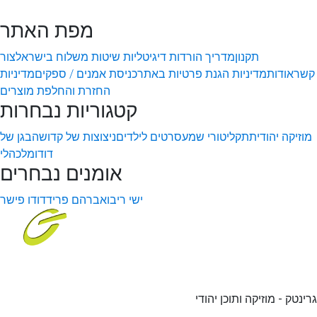
מפת האתר
תקנון
מדריך הורדות דיגיטליות
שיטות משלוח בישראל
צור
קשר
אודות
מדיניות הגנת פרטיות באתר
כניסת אמנים / ספקים
מדיניות
החזרת והחלפת מוצרים
קטגוריות נבחרות
מוזיקה יהודית
תקליטורי שמע
סרטים לילדים
ניצוצות של קדושה
בגן של
דודו
מלכהלי
אומנים נבחרים
ישי ריבו
אברהם פריד
דודו פישר
גרינטק - מוזיקה ותוכן יהודי