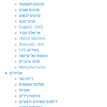
סרטים לפעוטות
סרטים שונים
סרטים לנשים
סרטי טבע
English] - DVD]
אריאלה סביר
UNCLE MOISHY
[français] - dvd
DVD באידיש
ניצוצות של קדושה
סרטי גרובייס
Menucha Fuchs
אביזרים
נגני MP3
סוללות ומטענים
אוזניות
זכרונות ניידים
דיסקים קשיחים חיצוניים