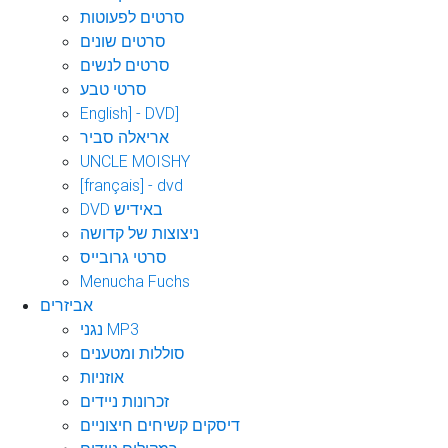
סרטים לפעוטות
סרטים שונים
סרטים לנשים
סרטי טבע
English] - DVD]
אריאלה סביר
UNCLE MOISHY
[français] - dvd
DVD באידיש
ניצוצות של קדושה
סרטי גרובייס
Menucha Fuchs
אביזרים
נגני MP3
סוללות ומטענים
אוזניות
זכרונות ניידים
דיסקים קשיחים חיצוניים