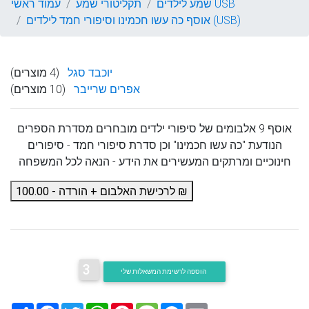
שמע לילדים USB
תקליטורי שמע
עמוד ראשי
אוסף כה עשו חכמינו וסיפורי חמד לילדים (USB)
יוכבד סגל
(4 מוצרים)
אפרים שרייבר
(10 מוצרים)
אוסף 9 אלבומים של סיפורי ילדים מובחרים מסדרת הספרים
הנודעת "כה עשו חכמינו" וכן סדרת סיפורי חמד - סיפורים
חינוכיים ומרתקים המעשירים את הידע - הנאה לכל המשפחה
לרכישת האלבום + הורדה - 100.00 ₪
3
הוספה לרשימת המשאלות שלי
Email
Messenger
Message
Pinterest
WhatsApp
Twitter
Facebook
שתף