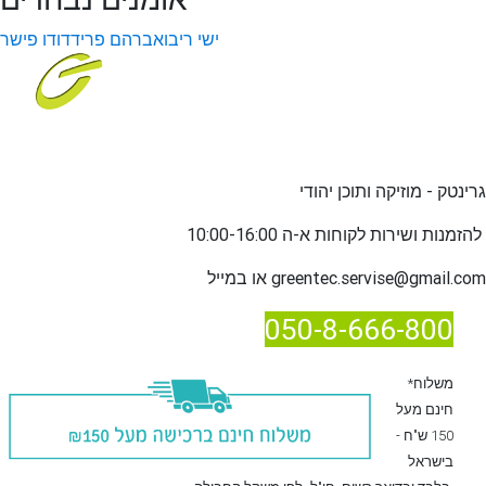
ישי ריבו
אברהם פריד
דודו פישר
גרינטק - מוזיקה ותוכן יהודי
שירות לקוחות א-ה 10:00-16:00
להזמנות ו
greentec.servise@gmail.com
או במייל
050-8-666-800
*משלוח
חינם מעל
150 ש"ח -
בישראל