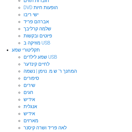
חוברות תווים
DVD הופעות חיות
ישי ריבו
אברהם פריד
שלמה קרליבך
פיוטים ובקשות
מוזיקה ב USB
תקליטורי שמע
שמע לילדים USB
לחיים קינדער
המחנך ר' ש.מ. נוימן | נשמה
סיפורים
שירים
חגים
אידיש
אנגלית
אידיש
מארזים
לאה פריד ושרה קיסנר