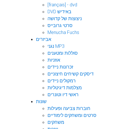
[français] - dvd
DVD באידיש
ניצוצות של קדושה
סרטי גרובייס
Menucha Fuchs
אביזרים
נגני MP3
סוללות ומטענים
אוזניות
זכרונות ניידים
דיסקים קשיחים חיצוניים
רמקולים ניידים
מצלמות דיגיטליות
ראשי דיו וטונרים
שונות
חוברות צביעה ופעילות
סרטים ומשחקים לימודיים
משחקים