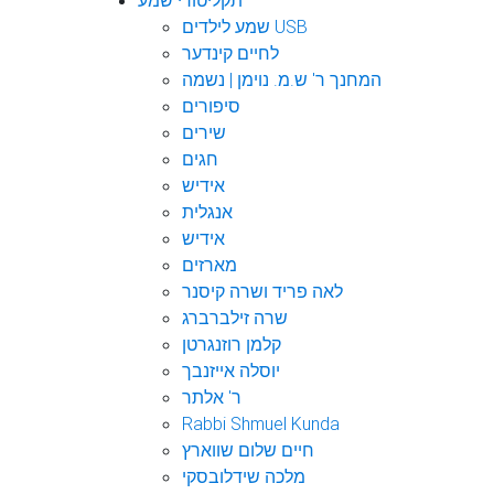
תקליטורי שמע
שמע לילדים USB
לחיים קינדער
המחנך ר' ש.מ. נוימן | נשמה
סיפורים
שירים
חגים
אידיש
אנגלית
אידיש
מארזים
לאה פריד ושרה קיסנר
שרה זילברברג
קלמן רוזנגרטן
יוסלה אייזנבך
ר' אלתר
Rabbi Shmuel Kunda
חיים שלום שווארץ
מלכה שידלובסקי