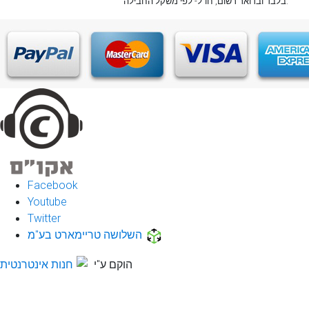
, חו"ל- לפי משקל החבילה.
בלבד
ובדואר רשום
Facebook
Youtube
Twitter
השלושה טריימארט בע"מ
הוקם ע"י
חנות אינטרנטית