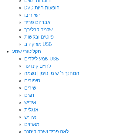
חוברות תווים
DVD הופעות חיות
ישי ריבו
אברהם פריד
שלמה קרליבך
פיוטים ובקשות
מוזיקה ב USB
תקליטורי שמע
שמע לילדים USB
לחיים קינדער
המחנך ר' ש.מ. נוימן | נשמה
סיפורים
שירים
חגים
אידיש
אנגלית
אידיש
מארזים
לאה פריד ושרה קיסנר