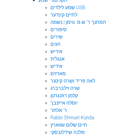
תקליטורי שמע
שמע לילדים USB
לחיים קינדער
המחנך ר' ש.מ. נוימן | נשמה
סיפורים
שירים
חגים
אידיש
אנגלית
אידיש
מארזים
לאה פריד ושרה קיסנר
שרה זילברברג
קלמן רוזנגרטן
יוסלה אייזנבך
ר' אלתר
Rabbi Shmuel Kunda
חיים שלום שווארץ
מלכה שידלובסקי