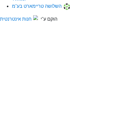
השלושה טריימארט בע"מ
הוקם ע"י
חנות אינטרנטית