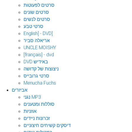
סרטים לפעוטות
סרטים שונים
סרטים לנשים
סרטי טבע
English] - DVD]
אריאלה סביר
UNCLE MOISHY
[français] - dvd
DVD באידיש
ניצוצות של קדושה
סרטי גרובייס
Menucha Fuchs
אביזרים
נגני MP3
סוללות ומטענים
אוזניות
זכרונות ניידים
דיסקים קשיחים חיצוניים