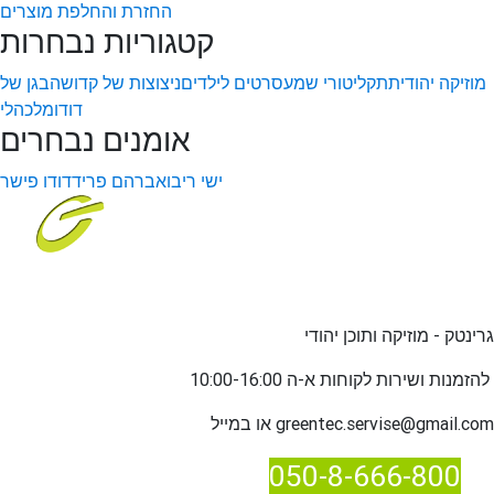
החזרת והחלפת מוצרים
קטגוריות נבחרות
מוזיקה יהודית
תקליטורי שמע
סרטים לילדים
ניצוצות של קדושה
בגן של
דודו
מלכהלי
אומנים נבחרים
ישי ריבו
אברהם פריד
דודו פישר
גרינטק - מוזיקה ותוכן יהודי
שירות לקוחות א-ה 10:00-16:00
להזמנות ו
greentec.servise@gmail.com
או במייל
050-8-666-800