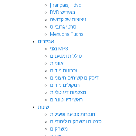
[français] - dvd
DVD באידיש
ניצוצות של קדושה
סרטי גרובייס
Menucha Fuchs
אביזרים
נגני MP3
סוללות ומטענים
אוזניות
זכרונות ניידים
דיסקים קשיחים חיצוניים
רמקולים ניידים
מצלמות דיגיטליות
ראשי דיו וטונרים
שונות
חוברות צביעה ופעילות
סרטים ומשחקים לימודיים
משחקים