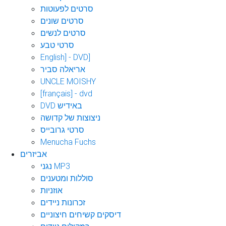
סרטים לפעוטות
סרטים שונים
סרטים לנשים
סרטי טבע
English] - DVD]
אריאלה סביר
UNCLE MOISHY
[français] - dvd
DVD באידיש
ניצוצות של קדושה
סרטי גרובייס
Menucha Fuchs
אביזרים
נגני MP3
סוללות ומטענים
אוזניות
זכרונות ניידים
דיסקים קשיחים חיצוניים