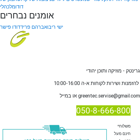
דודו
מלכהלי
אומנים נבחרים
ישי ריבו
אברהם פריד
דודו פישר
גרינטק - מוזיקה ותוכן יהודי
שירות לקוחות א-ה 10:00-16:00
להזמנות ו
greentec.servise@gmail.com
או במייל
050-8-666-800
*משלוח
חינם מעל