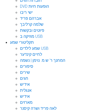
חוברות תווים
DVD הופעות חיות
ישי ריבו
אברהם פריד
שלמה קרליבך
פיוטים ובקשות
מוזיקה ב USB
תקליטורי שמע
שמע לילדים USB
לחיים קינדער
המחנך ר' ש.מ. נוימן | נשמה
סיפורים
שירים
חגים
אידיש
אנגלית
אידיש
מארזים
לאה פריד ושרה קיסנר