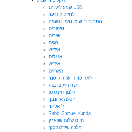
תקליטורי שמע
שמע לילדים USB
לחיים קינדער
המחנך ר' ש.מ. נוימן | נשמה
סיפורים
שירים
חגים
אידיש
אנגלית
אידיש
מארזים
לאה פריד ושרה קיסנר
שרה זילברברג
קלמן רוזנגרטן
יוסלה אייזנבך
ר' אלתר
Rabbi Shmuel Kunda
חיים שלום שווארץ
מלכה שידלובסקי