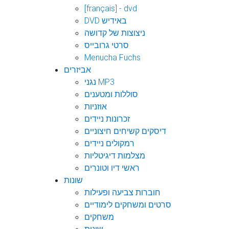
[français] - dvd
DVD באידיש
ניצוצות של קדושה
סרטי גרובייס
Menucha Fuchs
אביזרים
נגני MP3
סוללות ומטענים
אוזניות
זכרונות ניידים
דיסקים קשיחים חיצוניים
רמקולים ניידים
מצלמות דיגיטליות
ראשי דיו וטונרים
שונות
חוברות צביעה ופעילות
סרטים ומשחקים לימודיים
משחקים