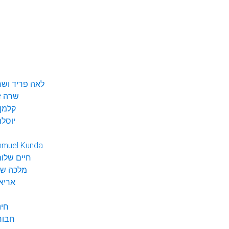
לאה פריד ושר
שרה ז
קלמן 
יוסלה
hmuel Kunda
חיים שלום
מלכה שי
אריא
חינ
חבור