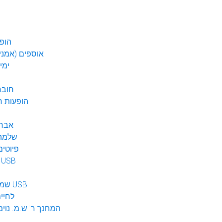
הופע
אוספים (אמנים
ימי
חובר
DVD הופעות 
אברה
שלמה 
פיוטים
מוזיקה ב USB
שמע לילדים USB
לחיי
המחנך ר' ש.מ. נוימ