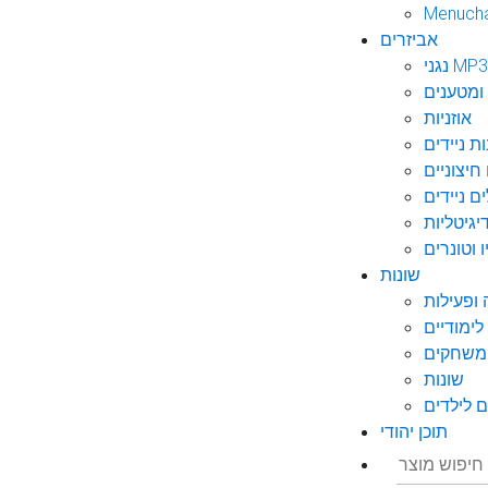
Menuch
אביזרים
גני MP3
ומטענים
אוזניות
ות ניידים
חיצוניים
ם ניידים
גיטליות
 וטונרים
שונות
ופעילות
ימודיים
משחקים
שונות
 לילדים
תוכן יהודי