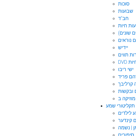
סוכות
שבועות
חב"ד
ות חיות
 שונים)
ם נוראים
יידיש
ות תווים
חיות
ישי ריבו
ם פריד
קרליבך
 ובקשות
תקליטורי שמע
ם קינדער
ן | נשמה
סיפורים