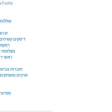
a Fuchs
נ
סוללות 
זכרונ
דיסקים קשיחים 
רמקולי
מצלמות די
ראשי דיו
חוברות צביעה 
סרטים ומשחקים ל
ספרונים