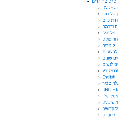
סרטים לילדים
DVD - U
 של דודו
חינוכיים
 ודרמה
מלכהלי
חה פוקס
קומדיה
לפעוטות
ם שונים
ם לנשים
רטי טבע
English]
לה סביר
UNCLE 
[français
אידיש
ל קדושה
 גרובייס