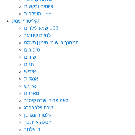
פיוטים ובקשות
מוזיקה ב USB
תקליטורי שמע
שמע לילדים USB
לחיים קינדער
המחנך ר' ש.מ. נוימן | נשמה
סיפורים
שירים
חגים
אידיש
אנגלית
אידיש
מארזים
לאה פריד ושרה קיסנר
שרה זילברברג
קלמן רוזנגרטן
יוסלה אייזנבך
ר' אלתר