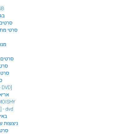
SB
בגן
סרטים 
סרטי מתח
מנו
סרטים 
סרטי
סרטי
ס
 - DVD]
אריא
MOISHY
] - dvd
DVD ב
ניצוצות ש
סרטי