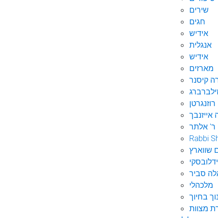
שירים
חגים
אידיש
אנגלית
אידיש
מארזים
ה קיסנר
ילברברג
רוזנגרטן
 אייזנבך
ר' אלתר
Rabbi S
 שווארץ
דלובסקי
לה סביר
מלכהלי
וך בחיוך
ת מצוות