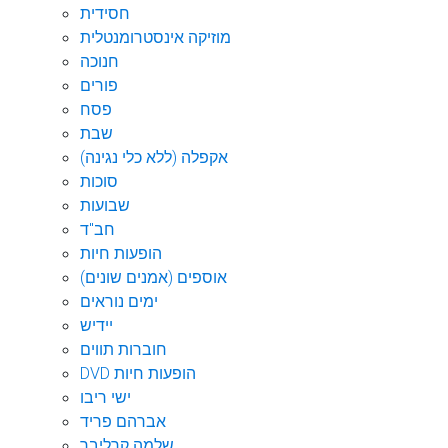
חסידית
מוזיקה אינסטרומנטלית
חנוכה
פורים
פסח
שבת
אקפלה (ללא כלי נגינה)
סוכות
שבועות
חב"ד
הופעות חיות
אוספים (אמנים שונים)
ימים נוראים
יידיש
חוברות תווים
DVD הופעות חיות
ישי ריבו
אברהם פריד
שלמה קרליבך