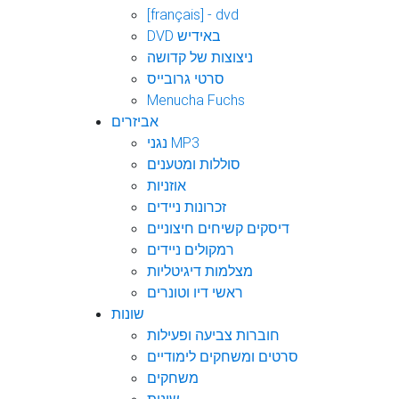
[français] - dvd
DVD באידיש
ניצוצות של קדושה
סרטי גרובייס
Menucha Fuchs
אביזרים
נגני MP3
סוללות ומטענים
אוזניות
זכרונות ניידים
דיסקים קשיחים חיצוניים
רמקולים ניידים
מצלמות דיגיטליות
ראשי דיו וטונרים
שונות
חוברות צביעה ופעילות
סרטים ומשחקים לימודיים
משחקים