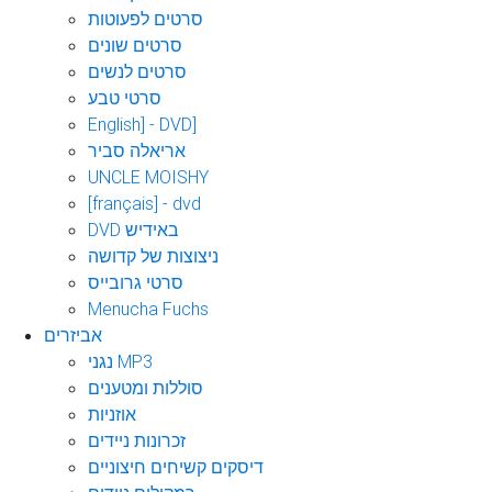
סרטים לפעוטות
סרטים שונים
סרטים לנשים
סרטי טבע
English] - DVD]
אריאלה סביר
UNCLE MOISHY
[français] - dvd
DVD באידיש
ניצוצות של קדושה
סרטי גרובייס
Menucha Fuchs
אביזרים
נגני MP3
סוללות ומטענים
אוזניות
זכרונות ניידים
דיסקים קשיחים חיצוניים