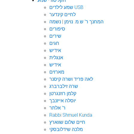
תקליטורי שמע
שמע לילדים USB
לחיים קינדער
המחנך ר' ש.מ. נוימן | נשמה
סיפורים
שירים
חגים
אידיש
אנגלית
אידיש
מארזים
לאה פריד ושרה קיסנר
שרה זילברברג
קלמן רוזנגרטן
יוסלה אייזנבך
ר' אלתר
Rabbi Shmuel Kunda
חיים שלום שווארץ
מלכה שידלובסקי