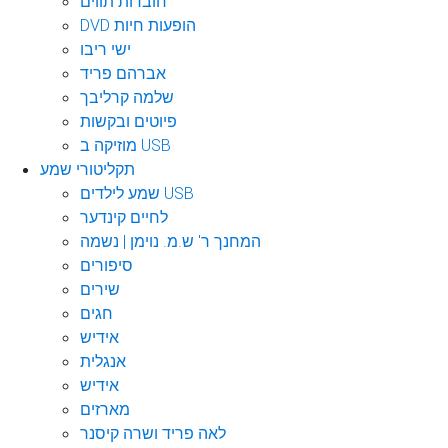
חוברות תווים
DVD הופעות חיות
ישי ריבו
אברהם פריד
שלמה קרליבך
פיוטים ובקשות
מוזיקה ב USB
תקליטורי שמע
שמע לילדים USB
לחיים קינדער
המחנך ר' ש.מ. נוימן | נשמה
סיפורים
שירים
חגים
אידיש
אנגלית
אידיש
מארזים
לאה פריד ושרה קיסנר