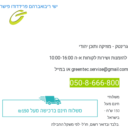
ישי ריבו
אברהם פריד
דודו פישר
גרינטק - מוזיקה ותוכן יהודי
שירות לקוחות א-ה 10:00-16:00
להזמנות ו
greentec.servise@gmail.com
או במייל
050-8-666-800
*משלוח
חינם מעל
150 ש"ח -
בישראל
, חו"ל- לפי משקל החבילה.
בלבד
ובדואר רשום