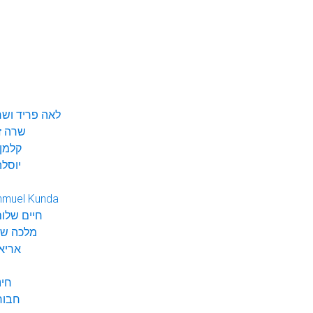
לאה פריד ושר
שרה ז
קלמן 
יוסלה
hmuel Kunda
חיים שלום
מלכה שי
אריא
חינ
חבור