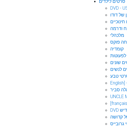
סרטים לילדים
DVD - U
 של דודו
חינוכיים
 ודרמה
מלכהלי
חה פוקס
קומדיה
לפעוטות
ם שונים
ם לנשים
רטי טבע
English]
לה סביר
UNCLE 
[français
אידיש
ל קדושה
 גרובייס