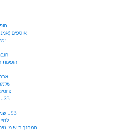
הופע
אוספים (אמנים
ימי
חובר
DVD הופעות 
אברה
שלמה 
פיוטים
מוזיקה ב USB
שמע לילדים USB
לחיי
המחנך ר' ש.מ. נוימ