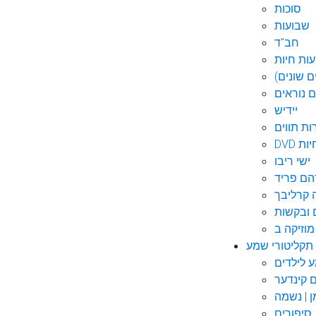
סוכות
שבועות
חב"ד
ות חיות
 שונים)
ם נוראים
יידיש
ות תווים
חיות
ישי ריבו
ם פריד
קרליבך
 ובקשות
תקליטורי שמע
ם קינדער
ן | נשמה
סיפורים