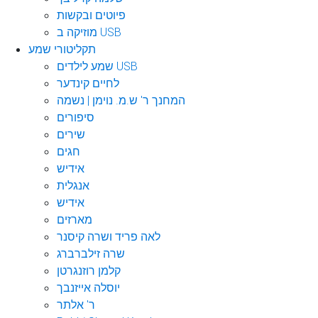
פיוטים ובקשות
מוזיקה ב USB
תקליטורי שמע
שמע לילדים USB
לחיים קינדער
המחנך ר' ש.מ. נוימן | נשמה
סיפורים
שירים
חגים
אידיש
אנגלית
אידיש
מארזים
לאה פריד ושרה קיסנר
שרה זילברברג
קלמן רוזנגרטן
יוסלה אייזנבך
ר' אלתר