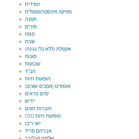
חסידית
מוזיקה אינסטרומנטלית
חנוכה
פורים
פסח
שבת
אקפלה (ללא כלי נגינה)
סוכות
שבועות
חב"ד
הופעות חיות
אוספים (אמנים שונים)
ימים נוראים
יידיש
חוברות תווים
DVD הופעות חיות
ישי ריבו
אברהם פריד
שלמה קרליבך