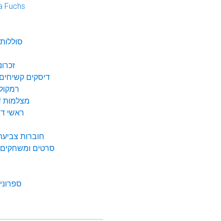
a Fuchs
נ
סוללות 
זכרונ
דיסקים קשיחים 
רמקולי
מצלמות די
ראשי דיו
חוברות צביעה 
סרטים ומשחקים ל
ספרונים