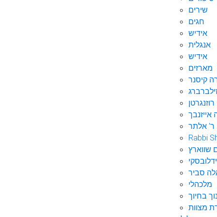
שירים
חגים
אידיש
אנגלית
אידיש
מארזים
ה קיסנר
ילברברג
רוזנגרטן
 אייזנבך
ר' אלתר
Rabbi S
 שווארץ
דלובסקי
לה סביר
מלכהלי
וך בחיוך
ת מצוות