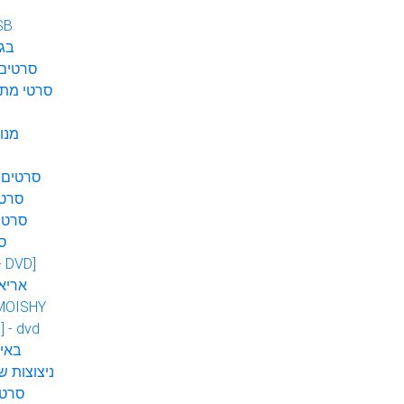
SB
בגן
סרטים 
סרטי מתח
מנו
סרטים 
סרטי
סרטי
ס
 - DVD]
אריא
MOISHY
] - dvd
DVD ב
ניצוצות ש
סרטי