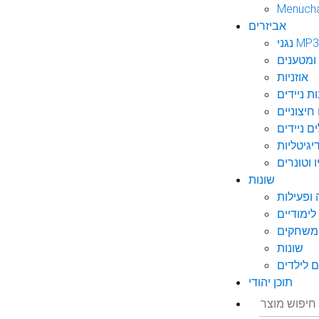
Menuch
אביזרים
גני MP3
ומטענים
אוזניות
ות ניידים
חיצוניים
ם ניידים
גיטליות
 וטונרים
שונות
ופעילות
ימודיים
משחקים
שונות
 לילדים
תוכן יהודי