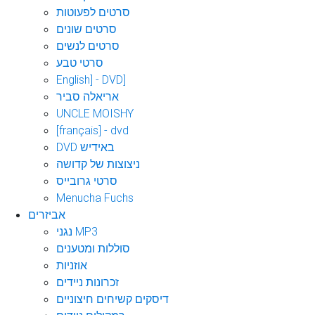
סרטים לפעוטות
סרטים שונים
סרטים לנשים
סרטי טבע
English] - DVD]
אריאלה סביר
UNCLE MOISHY
[français] - dvd
DVD באידיש
ניצוצות של קדושה
סרטי גרובייס
Menucha Fuchs
אביזרים
נגני MP3
סוללות ומטענים
אוזניות
זכרונות ניידים
דיסקים קשיחים חיצוניים