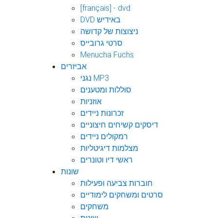
[français] - dvd
DVD באידיש
ניצוצות של קדושה
סרטי גרובייס
Menucha Fuchs
אביזרים
נגני MP3
סוללות ומטענים
אוזניות
זכרונות ניידים
דיסקים קשיחים חיצוניים
רמקולים ניידים
מצלמות דיגיטליות
ראשי דיו וטונרים
שונות
חוברות צביעה ופעילות
סרטים ומשחקים לימודיים
משחקים