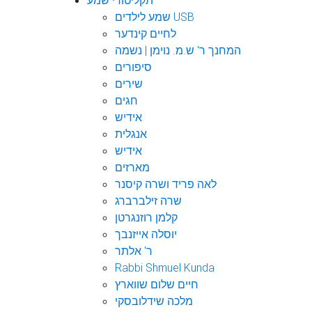
תקליטורי שמע
שמע לילדים USB
לחיים קינדער
המחנך ר' ש.מ. נוימן | נשמה
סיפורים
שירים
חגים
אידיש
אנגלית
אידיש
מארזים
לאה פריד ושרה קיסנר
שרה זילברברג
קלמן רוזנגרטן
יוסלה אייזנבך
ר' אלתר
Rabbi Shmuel Kunda
חיים שלום שווארץ
מלכה שידלובסקי