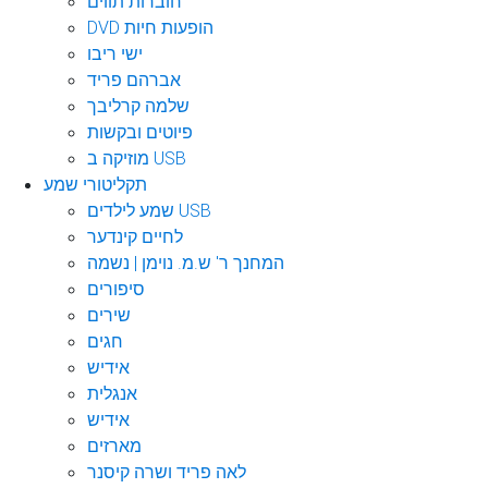
חוברות תווים
DVD הופעות חיות
ישי ריבו
אברהם פריד
שלמה קרליבך
פיוטים ובקשות
מוזיקה ב USB
תקליטורי שמע
שמע לילדים USB
לחיים קינדער
המחנך ר' ש.מ. נוימן | נשמה
סיפורים
שירים
חגים
אידיש
אנגלית
אידיש
מארזים
לאה פריד ושרה קיסנר