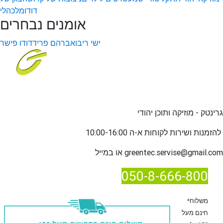
דודו
מלכהלי
אומנים נבחרים
ישי ריבו
אברהם פריד
דודו פישר
גרינטק - מוזיקה ותוכן יהודי
שירות לקוחות א-ה 10:00-16:00
להזמנות ו
greentec.servise@gmail.com
או במייל
050-8-666-800
*משלוח
חינם מעל