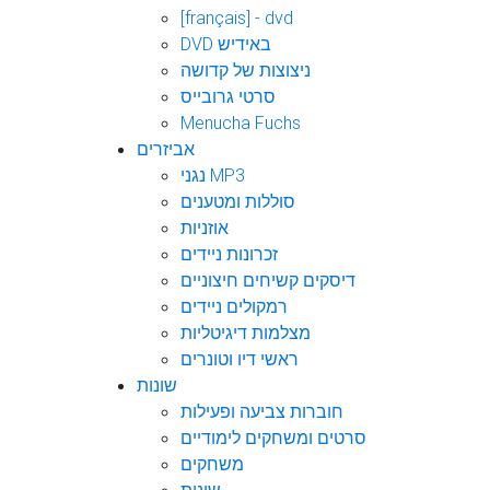
[français] - dvd
DVD באידיש
ניצוצות של קדושה
סרטי גרובייס
Menucha Fuchs
אביזרים
נגני MP3
סוללות ומטענים
אוזניות
זכרונות ניידים
דיסקים קשיחים חיצוניים
רמקולים ניידים
מצלמות דיגיטליות
ראשי דיו וטונרים
שונות
חוברות צביעה ופעילות
סרטים ומשחקים לימודיים
משחקים