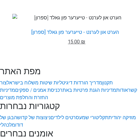
הערט און לערנט - טייערער פון גאלד [ספרון]
15.00 ₪
מפת האתר
תקנון
מדריך הורדות דיגיטליות
שיטות משלוח בישראל
צור
קשר
אודות
מדיניות הגנת פרטיות באתר
כניסת אמנים / ספקים
מדיניות
החזרת והחלפת מוצרים
קטגוריות נבחרות
מוזיקה יהודית
תקליטורי שמע
סרטים לילדים
ניצוצות של קדושה
בגן של
דודו
מלכהלי
אומנים נבחרים