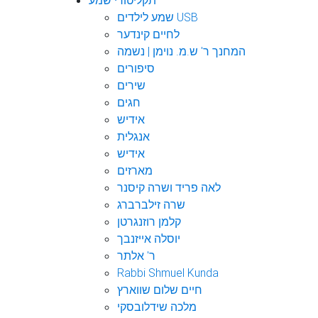
תקליטורי שמע
שמע לילדים USB
לחיים קינדער
המחנך ר' ש.מ. נוימן | נשמה
סיפורים
שירים
חגים
אידיש
אנגלית
אידיש
מארזים
לאה פריד ושרה קיסנר
שרה זילברברג
קלמן רוזנגרטן
יוסלה אייזנבך
ר' אלתר
Rabbi Shmuel Kunda
חיים שלום שווארץ
מלכה שידלובסקי