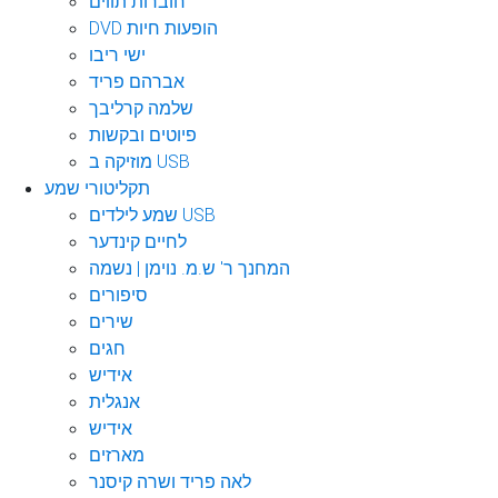
חוברות תווים
DVD הופעות חיות
ישי ריבו
אברהם פריד
שלמה קרליבך
פיוטים ובקשות
מוזיקה ב USB
תקליטורי שמע
שמע לילדים USB
לחיים קינדער
המחנך ר' ש.מ. נוימן | נשמה
סיפורים
שירים
חגים
אידיש
אנגלית
אידיש
מארזים
לאה פריד ושרה קיסנר