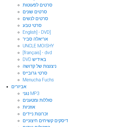
סרטים לפעוטות
סרטים שונים
סרטים לנשים
סרטי טבע
English] - DVD]
אריאלה סביר
UNCLE MOISHY
[français] - dvd
DVD באידיש
ניצוצות של קדושה
סרטי גרובייס
Menucha Fuchs
אביזרים
נגני MP3
סוללות ומטענים
אוזניות
זכרונות ניידים
דיסקים קשיחים חיצוניים