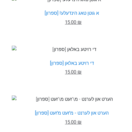
א גוטן טאג הינדעלע! [ספרון]
15.00 ₪
די רויטע באלאן [ספרון]
15.00 ₪
הערט און לערנט - מ'זעט מ'זעט [ספרון]
15.00 ₪