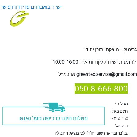
ישי ריבו
אברהם פריד
דודו פישר
גרינטק - מוזיקה ותוכן יהודי
שירות לקוחות א-ה 10:00-16:00
להזמנות ו
greentec.servise@gmail.com
או במייל
050-8-666-800
*משלוח
חינם מעל
150 ש"ח -
בישראל
, חו"ל- לפי משקל החבילה.
בלבד
ובדואר רשום