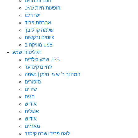
חוברות תווים
DVD הופעות חיות
ישי ריבו
אברהם פריד
שלמה קרליבך
פיוטים ובקשות
מוזיקה ב USB
תקליטורי שמע
שמע לילדים USB
לחיים קינדער
המחנך ר' ש.מ. נוימן | נשמה
סיפורים
שירים
חגים
אידיש
אנגלית
אידיש
מארזים
לאה פריד ושרה קיסנר