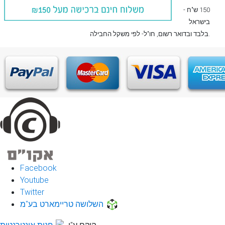
150 ש"ח -
בישראל
, חו"ל- לפי משקל החבילה.
בלבד
ובדואר רשום
Facebook
Youtube
Twitter
השלושה טריימארט בע"מ
הוקם ע"י
חנות אינטרנטית