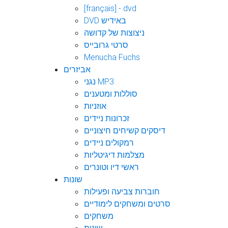
[français] - dvd
DVD באידיש
ניצוצות של קדושה
סרטי גרובייס
Menucha Fuchs
אביזרים
נגני MP3
סוללות ומטענים
אוזניות
זכרונות ניידים
דיסקים קשיחים חיצוניים
רמקולים ניידים
מצלמות דיגיטליות
ראשי דיו וטונרים
שונות
חוברות צביעה ופעילות
סרטים ומשחקים לימודיים
משחקים