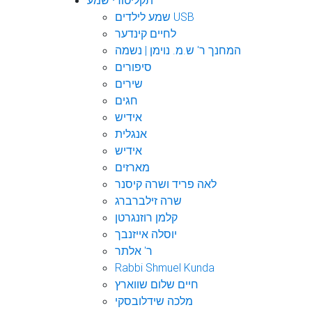
תקליטורי שמע
שמע לילדים USB
לחיים קינדער
המחנך ר' ש.מ. נוימן | נשמה
סיפורים
שירים
חגים
אידיש
אנגלית
אידיש
מארזים
לאה פריד ושרה קיסנר
שרה זילברברג
קלמן רוזנגרטן
יוסלה אייזנבך
ר' אלתר
Rabbi Shmuel Kunda
חיים שלום שווארץ
מלכה שידלובסקי