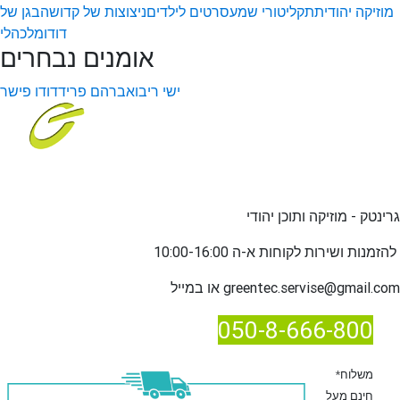
מוזיקה יהודית
תקליטורי שמע
סרטים לילדים
ניצוצות של קדושה
בגן של
דודו
מלכהלי
אומנים נבחרים
ישי ריבו
אברהם פריד
דודו פישר
גרינטק - מוזיקה ותוכן יהודי
שירות לקוחות א-ה 10:00-16:00
להזמנות ו
greentec.servise@gmail.com
או במייל
050-8-666-800
*משלוח
חינם מעל