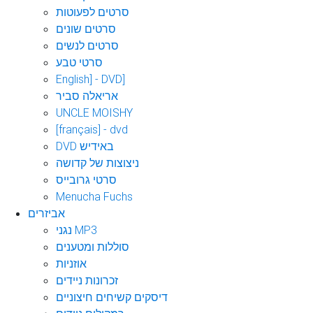
סרטים לפעוטות
סרטים שונים
סרטים לנשים
סרטי טבע
English] - DVD]
אריאלה סביר
UNCLE MOISHY
[français] - dvd
DVD באידיש
ניצוצות של קדושה
סרטי גרובייס
Menucha Fuchs
אביזרים
נגני MP3
סוללות ומטענים
אוזניות
זכרונות ניידים
דיסקים קשיחים חיצוניים