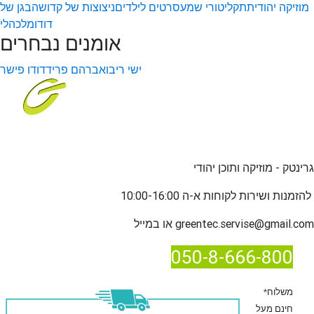
מוזיקה יהודית
תקליטורי שמע
סרטים לילדים
ניצוצות של קדושה
בגן של
דודו
מלכהלי
אומנים נבחרים
ישי ריבו
אברהם פריד
דודו פישר
גרינטק - מוזיקה ותוכן יהודי
שירות לקוחות א-ה 10:00-16:00
להזמנות ו
greentec.servise@gmail.com
או במייל
050-8-666-800
*משלוח
חינם מעל