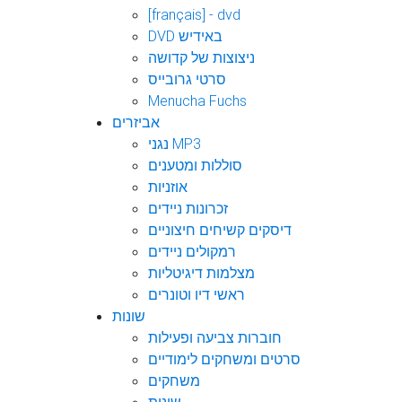
[français] - dvd
DVD באידיש
ניצוצות של קדושה
סרטי גרובייס
Menucha Fuchs
אביזרים
נגני MP3
סוללות ומטענים
אוזניות
זכרונות ניידים
דיסקים קשיחים חיצוניים
רמקולים ניידים
מצלמות דיגיטליות
ראשי דיו וטונרים
שונות
חוברות צביעה ופעילות
סרטים ומשחקים לימודיים
משחקים