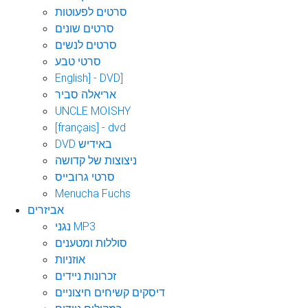
סרטים לפעוטות
סרטים שונים
סרטים לנשים
סרטי טבע
English] - DVD]
אריאלה סביר
UNCLE MOISHY
[français] - dvd
DVD באידיש
ניצוצות של קדושה
סרטי גרובייס
Menucha Fuchs
אביזרים
נגני MP3
סוללות ומטענים
אוזניות
זכרונות ניידים
דיסקים קשיחים חיצוניים