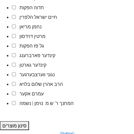
חדוה הפקות
חיים ישראל הלפרין
נחמן מריאן
מרטין דוידסון
גל פז הפקות
קינדער פארברענג
קינדער גארטן
נגוני ווערצבערגער
הרב אהרן שלום בלויא
עמרם אקער
המחנך ר' ש.מ. נוימן | נשמה
סינון מוצרים
(איפוס)