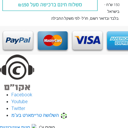
150 ש"ח -
בישראל
, חו"ל- לפי משקל החבילה.
בלבד
ובדואר רשום
Facebook
Youtube
Twitter
השלושה טריימארט בע"מ
הוקם ע"י
חנות אינטרנטית