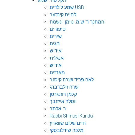
תקליטורי שמע
שמע לילדים USB
לחיים קינדער
המחנך ר' ש.מ. נוימן | נשמה
סיפורים
שירים
חגים
אידיש
אנגלית
אידיש
מארזים
לאה פריד ושרה קיסנר
שרה זילברברג
קלמן רוזנגרטן
יוסלה אייזנבך
ר' אלתר
Rabbi Shmuel Kunda
חיים שלום שווארץ
מלכה שידלובסקי