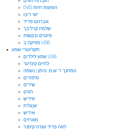
חוברות תווים
DVD הופעות חיות
ישי ריבו
אברהם פריד
שלמה קרליבך
פיוטים ובקשות
מוזיקה ב USB
תקליטורי שמע
שמע לילדים USB
לחיים קינדער
המחנך ר' ש.מ. נוימן | נשמה
סיפורים
שירים
חגים
אידיש
אנגלית
אידיש
מארזים
לאה פריד ושרה קיסנר