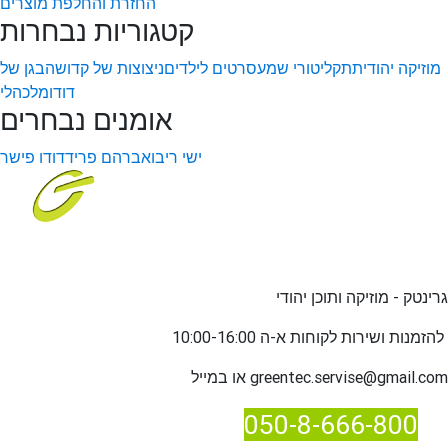
החזרת והחלפת מוצרים
קטגוריות נבחרות
מוזיקה יהודית
תקליטורי שמע
סרטים לילדים
ניצוצות של קדושה
בגן של
דודו
מלכהלי
אומנים נבחרים
ישי ריבו
אברהם פריד
דודו פישר
גרינטק - מוזיקה ותוכן יהודי
שירות לקוחות א-ה 10:00-16:00
להזמנות ו
greentec.servise@gmail.com
או במייל
050-8-666-800