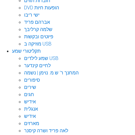
חוברות תווים
DVD הופעות חיות
ישי ריבו
אברהם פריד
שלמה קרליבך
פיוטים ובקשות
מוזיקה ב USB
תקליטורי שמע
שמע לילדים USB
לחיים קינדער
המחנך ר' ש.מ. נוימן | נשמה
סיפורים
שירים
חגים
אידיש
אנגלית
אידיש
מארזים
לאה פריד ושרה קיסנר