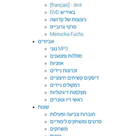
[français] - dvd
DVD באידיש
ניצוצות של קדושה
סרטי גרובייס
Menucha Fuchs
אביזרים
נגני MP3
סוללות ומטענים
אוזניות
זכרונות ניידים
דיסקים קשיחים חיצוניים
רמקולים ניידים
מצלמות דיגיטליות
ראשי דיו וטונרים
שונות
חוברות צביעה ופעילות
סרטים ומשחקים לימודיים
משחקים