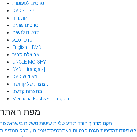
סרטים לפעוטות
DVD - USB
קומדיה
סרטים שונים
סרטים לנשים
סרטי טבע
English] - DVD]
אריאלה סביר
UNCLE MOISHY
DVD - [français]
DVD באידיש
ניצוצות של קדושה
בחצרות קדשנו
Menucha Fuchs - in English
מפת האתר
תקנון
מדריך הורדות דיגיטליות
שיטות משלוח בישראל
צור
קשר
אודות
מדיניות הגנת פרטיות באתר
כניסת אמנים / ספקים
מדיניות