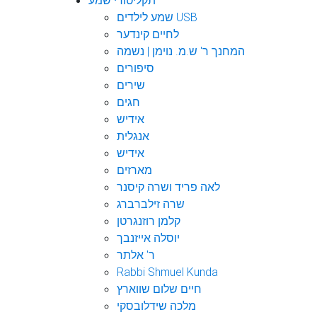
תקליטורי שמע
שמע לילדים USB
לחיים קינדער
המחנך ר' ש.מ. נוימן | נשמה
סיפורים
שירים
חגים
אידיש
אנגלית
אידיש
מארזים
לאה פריד ושרה קיסנר
שרה זילברברג
קלמן רוזנגרטן
יוסלה אייזנבך
ר' אלתר
Rabbi Shmuel Kunda
חיים שלום שווארץ
מלכה שידלובסקי