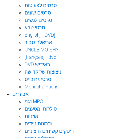
סרטים לפעוטות
סרטים שונים
סרטים לנשים
סרטי טבע
English] - DVD]
אריאלה סביר
UNCLE MOISHY
[français] - dvd
DVD באידיש
ניצוצות של קדושה
סרטי גרובייס
Menucha Fuchs
אביזרים
נגני MP3
סוללות ומטענים
אוזניות
זכרונות ניידים
דיסקים קשיחים חיצוניים