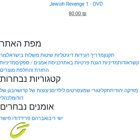
Jewish Revenge 1 - DVD
80.00 ₪
מפת האתר
תקנון
מדריך הורדות דיגיטליות
שיטות משלוח בישראל
צור
קשר
אודות
מדיניות הגנת פרטיות באתר
כניסת אמנים / ספקים
מדיניות
החזרת והחלפת מוצרים
קטגוריות נבחרות
מוזיקה יהודית
תקליטורי שמע
סרטים לילדים
ניצוצות של קדושה
בגן של
דודו
מלכהלי
אומנים נבחרים
ישי ריבו
אברהם פריד
דודו פישר