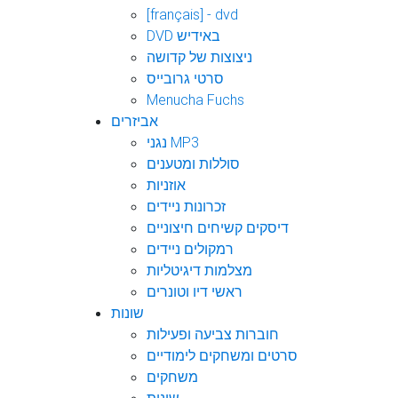
[français] - dvd
DVD באידיש
ניצוצות של קדושה
סרטי גרובייס
Menucha Fuchs
אביזרים
נגני MP3
סוללות ומטענים
אוזניות
זכרונות ניידים
דיסקים קשיחים חיצוניים
רמקולים ניידים
מצלמות דיגיטליות
ראשי דיו וטונרים
שונות
חוברות צביעה ופעילות
סרטים ומשחקים לימודיים
משחקים