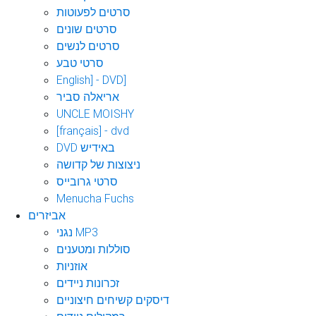
סרטים לפעוטות
סרטים שונים
סרטים לנשים
סרטי טבע
English] - DVD]
אריאלה סביר
UNCLE MOISHY
[français] - dvd
DVD באידיש
ניצוצות של קדושה
סרטי גרובייס
Menucha Fuchs
אביזרים
נגני MP3
סוללות ומטענים
אוזניות
זכרונות ניידים
דיסקים קשיחים חיצוניים