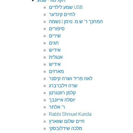
תקליטורי שמע
שמע לילדים USB
לחיים קינדער
המחנך ר' ש.מ. נוימן | נשמה
סיפורים
שירים
חגים
אידיש
אנגלית
אידיש
מארזים
לאה פריד ושרה קיסנר
שרה זילברברג
קלמן רוזנגרטן
יוסלה אייזנבך
ר' אלתר
Rabbi Shmuel Kunda
חיים שלום שווארץ
מלכה שידלובסקי