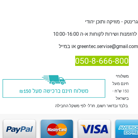
גרינטק - מוזיקה ותוכן יהודי
שירות לקוחות א-ה 10:00-16:00
להזמנות ו
greentec.servise@gmail.com
או במייל
050-8-666-800
*משלוח
חינם מעל
150 ש"ח -
בישראל
, חו"ל- לפי משקל החבילה.
בלבד
ובדואר רשום