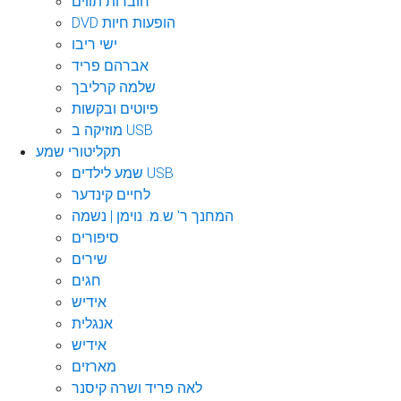
חוברות תווים
DVD הופעות חיות
ישי ריבו
אברהם פריד
שלמה קרליבך
פיוטים ובקשות
מוזיקה ב USB
תקליטורי שמע
שמע לילדים USB
לחיים קינדער
המחנך ר' ש.מ. נוימן | נשמה
סיפורים
שירים
חגים
אידיש
אנגלית
אידיש
מארזים
לאה פריד ושרה קיסנר