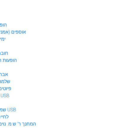
הופע
אוספים (אמנים
ימי
חובר
DVD הופעות 
אברה
שלמה 
פיוטים
מוזיקה ב USB
שמע לילדים USB
לחיי
המחנך ר' ש.מ. נוימ