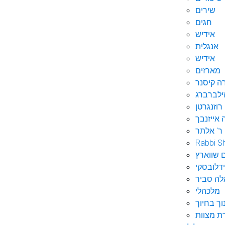
שירים
חגים
אידיש
אנגלית
אידיש
מארזים
ה קיסנר
ילברברג
רוזנגרטן
 אייזנבך
ר' אלתר
Rabbi S
 שווארץ
דלובסקי
לה סביר
מלכהלי
וך בחיוך
ת מצוות