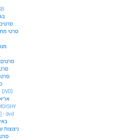
SB
בגן
סרטים 
סרטי מתח
מנו
סרטים 
סרטי
סרטי
ס
 - DVD]
אריא
MOISHY
] - dvd
DVD ב
ניצוצות ש
סרטי