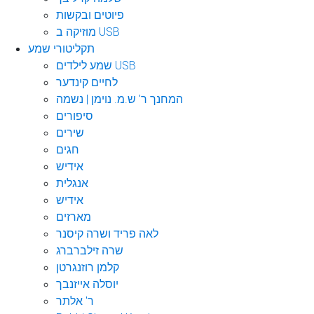
פיוטים ובקשות
מוזיקה ב USB
תקליטורי שמע
שמע לילדים USB
לחיים קינדער
המחנך ר' ש.מ. נוימן | נשמה
סיפורים
שירים
חגים
אידיש
אנגלית
אידיש
מארזים
לאה פריד ושרה קיסנר
שרה זילברברג
קלמן רוזנגרטן
יוסלה אייזנבך
ר' אלתר