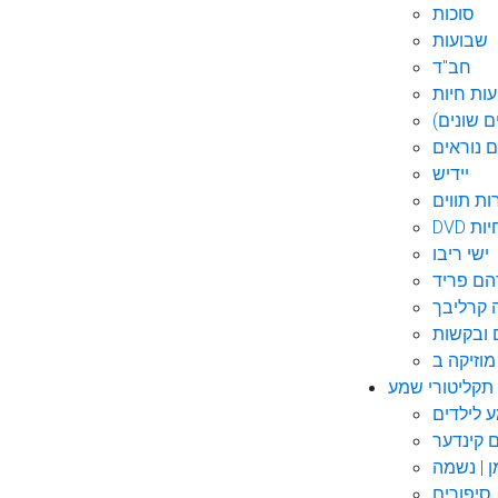
סוכות
שבועות
חב"ד
ות חיות
 שונים)
ם נוראים
יידיש
ות תווים
חיות
ישי ריבו
ם פריד
קרליבך
 ובקשות
תקליטורי שמע
ם קינדער
ן | נשמה
סיפורים