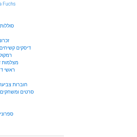
a Fuchs
נ
סוללות 
זכרונ
דיסקים קשיחים 
רמקולי
מצלמות די
ראשי דיו
חוברות צביעה 
סרטים ומשחקים ל
ספרונים