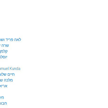
לאה פריד ושר
שרה ז
קלמן 
יוסלה
hmuel Kunda
חיים שלום
מלכה שי
אריא
חינ
חבור