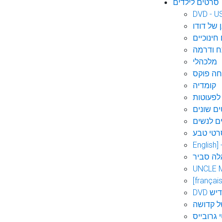
סרטים לילדים
DVD - U
 של דודו
חינוכיים
 ודרמה
מלכהלי
חה פוקס
קומדיה
לפעוטות
ם שונים
ם לנשים
רטי טבע
English]
לה סביר
UNCLE 
[français
אידיש
ל קדושה
 גרובייס