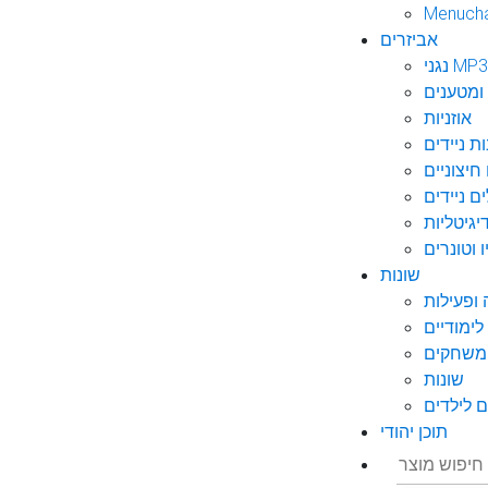
Menuch
אביזרים
גני MP3
ומטענים
אוזניות
ות ניידים
חיצוניים
ם ניידים
גיטליות
 וטונרים
שונות
ופעילות
ימודיים
משחקים
שונות
 לילדים
תוכן יהודי