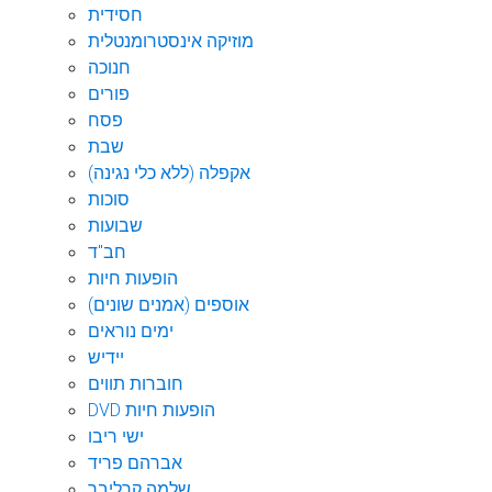
חסידית
מוזיקה אינסטרומנטלית
חנוכה
פורים
פסח
שבת
אקפלה (ללא כלי נגינה)
סוכות
שבועות
חב"ד
הופעות חיות
אוספים (אמנים שונים)
ימים נוראים
יידיש
חוברות תווים
DVD הופעות חיות
ישי ריבו
אברהם פריד
שלמה קרליבך