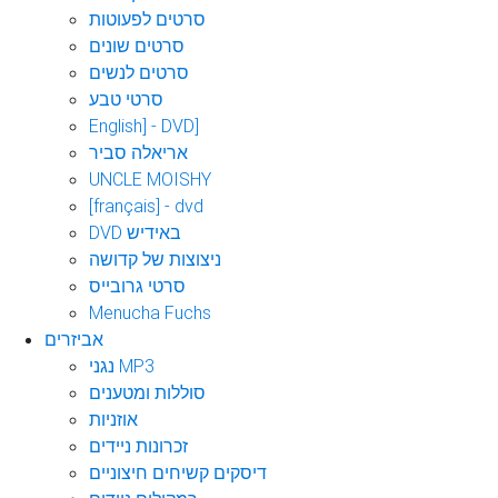
סרטים לפעוטות
סרטים שונים
סרטים לנשים
סרטי טבע
English] - DVD]
אריאלה סביר
UNCLE MOISHY
[français] - dvd
DVD באידיש
ניצוצות של קדושה
סרטי גרובייס
Menucha Fuchs
אביזרים
נגני MP3
סוללות ומטענים
אוזניות
זכרונות ניידים
דיסקים קשיחים חיצוניים