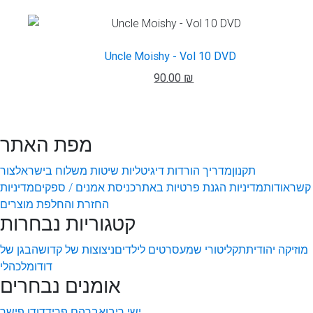
Uncle Moishy - Vol 10 DVD
90.00 ₪
מפת האתר
תקנון
מדריך הורדות דיגיטליות
שיטות משלוח בישראל
צור
קשר
אודות
מדיניות הגנת פרטיות באתר
כניסת אמנים / ספקים
מדיניות
החזרת והחלפת מוצרים
קטגוריות נבחרות
מוזיקה יהודית
תקליטורי שמע
סרטים לילדים
ניצוצות של קדושה
בגן של
דודו
מלכהלי
אומנים נבחרים
ישי ריבו
אברהם פריד
דודו פישר