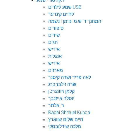
תקליטורי שמע
שמע לילדים USB
לחיים קינדער
המחנך ר' ש.מ. נוימן | נשמה
סיפורים
שירים
חגים
אידיש
אנגלית
אידיש
מארזים
לאה פריד ושרה קיסנר
שרה זילברברג
קלמן רוזנגרטן
יוסלה אייזנבך
ר' אלתר
Rabbi Shmuel Kunda
חיים שלום שווארץ
מלכה שידלובסקי