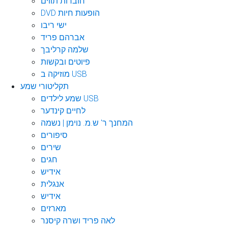
חוברות תווים
DVD הופעות חיות
ישי ריבו
אברהם פריד
שלמה קרליבך
פיוטים ובקשות
מוזיקה ב USB
תקליטורי שמע
שמע לילדים USB
לחיים קינדער
המחנך ר' ש.מ. נוימן | נשמה
סיפורים
שירים
חגים
אידיש
אנגלית
אידיש
מארזים
לאה פריד ושרה קיסנר