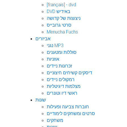
[français] - dvd
DVD באידיש
ניצוצות של קדושה
סרטי גרובייס
Menucha Fuchs
אביזרים
נגני MP3
סוללות ומטענים
אוזניות
זכרונות ניידים
דיסקים קשיחים חיצוניים
רמקולים ניידים
מצלמות דיגיטליות
ראשי דיו וטונרים
שונות
חוברות צביעה ופעילות
סרטים ומשחקים לימודיים
משחקים