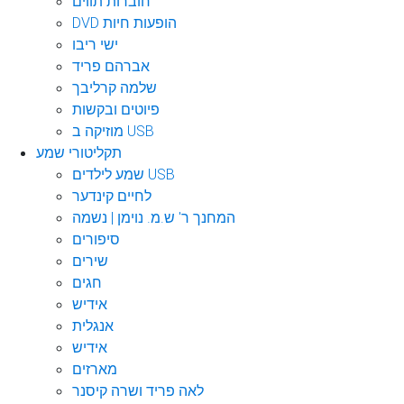
חוברות תווים
DVD הופעות חיות
ישי ריבו
אברהם פריד
שלמה קרליבך
פיוטים ובקשות
מוזיקה ב USB
תקליטורי שמע
שמע לילדים USB
לחיים קינדער
המחנך ר' ש.מ. נוימן | נשמה
סיפורים
שירים
חגים
אידיש
אנגלית
אידיש
מארזים
לאה פריד ושרה קיסנר