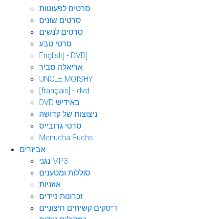
סרטים לפעוטות
סרטים שונים
סרטים לנשים
סרטי טבע
English] - DVD]
אריאלה סביר
UNCLE MOISHY
[français] - dvd
DVD באידיש
ניצוצות של קדושה
סרטי גרובייס
Menucha Fuchs
אביזרים
נגני MP3
סוללות ומטענים
אוזניות
זכרונות ניידים
דיסקים קשיחים חיצוניים