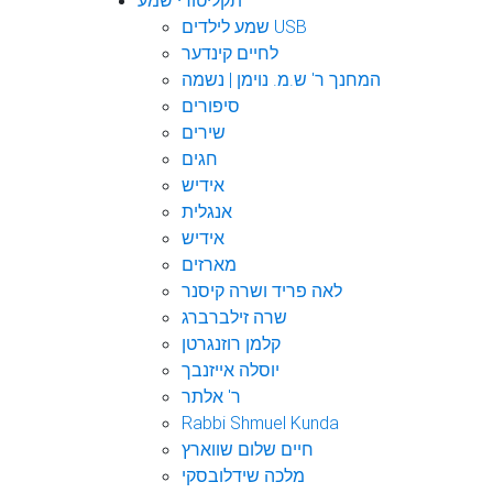
תקליטורי שמע
שמע לילדים USB
לחיים קינדער
המחנך ר' ש.מ. נוימן | נשמה
סיפורים
שירים
חגים
אידיש
אנגלית
אידיש
מארזים
לאה פריד ושרה קיסנר
שרה זילברברג
קלמן רוזנגרטן
יוסלה אייזנבך
ר' אלתר
Rabbi Shmuel Kunda
חיים שלום שווארץ
מלכה שידלובסקי