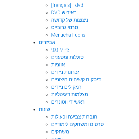
[français] - dvd
DVD באידיש
ניצוצות של קדושה
סרטי גרובייס
Menucha Fuchs
אביזרים
נגני MP3
סוללות ומטענים
אוזניות
זכרונות ניידים
דיסקים קשיחים חיצוניים
רמקולים ניידים
מצלמות דיגיטליות
ראשי דיו וטונרים
שונות
חוברות צביעה ופעילות
סרטים ומשחקים לימודיים
משחקים