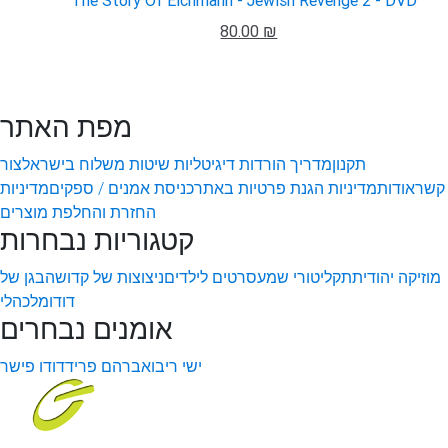
The Story Of Eichmann - Jewish Revenge 2 - DVD
80.00 ₪
מפת האתר
תקנון
מדריך הורדות דיגיטליות
שיטות משלוח בישראל
צור
קשר
אודות
מדיניות הגנת פרטיות באתר
כניסת אמנים / ספקים
מדיניות
החזרת והחלפת מוצרים
קטגוריות נבחרות
מוזיקה יהודית
תקליטורי שמע
סרטים לילדים
ניצוצות של קדושה
בגן של
דודו
מלכהלי
אומנים נבחרים
ישי ריבו
אברהם פריד
דודו פישר