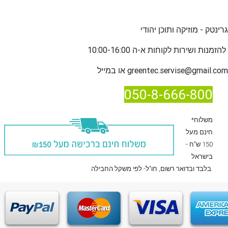
גרינטק - מוזיקה ותוכן יהודי
שירות לקוחות א-ה 10:00-16:00
להזמנות ו
greentec.servise@gmail.com
או במייל
050-8-666-800
*משלוח
חינם מעל
150 ש"ח -
בישראל
, חו"ל- לפי משקל החבילה.
בלבד
ובדואר רשום