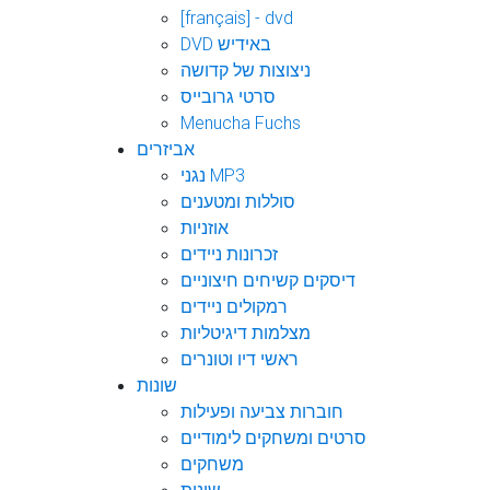
[français] - dvd
DVD באידיש
ניצוצות של קדושה
סרטי גרובייס
Menucha Fuchs
אביזרים
נגני MP3
סוללות ומטענים
אוזניות
זכרונות ניידים
דיסקים קשיחים חיצוניים
רמקולים ניידים
מצלמות דיגיטליות
ראשי דיו וטונרים
שונות
חוברות צביעה ופעילות
סרטים ומשחקים לימודיים
משחקים