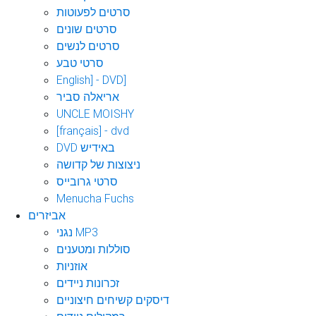
סרטים לפעוטות
סרטים שונים
סרטים לנשים
סרטי טבע
English] - DVD]
אריאלה סביר
UNCLE MOISHY
[français] - dvd
DVD באידיש
ניצוצות של קדושה
סרטי גרובייס
Menucha Fuchs
אביזרים
נגני MP3
סוללות ומטענים
אוזניות
זכרונות ניידים
דיסקים קשיחים חיצוניים