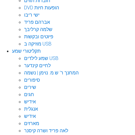
חוברות תווים
DVD הופעות חיות
ישי ריבו
אברהם פריד
שלמה קרליבך
פיוטים ובקשות
מוזיקה ב USB
תקליטורי שמע
שמע לילדים USB
לחיים קינדער
המחנך ר' ש.מ. נוימן | נשמה
סיפורים
שירים
חגים
אידיש
אנגלית
אידיש
מארזים
לאה פריד ושרה קיסנר