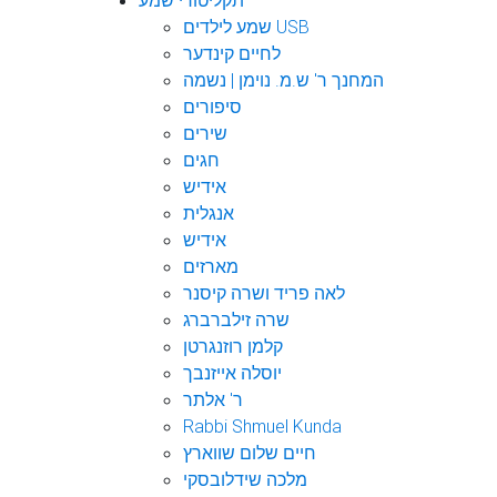
תקליטורי שמע
שמע לילדים USB
לחיים קינדער
המחנך ר' ש.מ. נוימן | נשמה
סיפורים
שירים
חגים
אידיש
אנגלית
אידיש
מארזים
לאה פריד ושרה קיסנר
שרה זילברברג
קלמן רוזנגרטן
יוסלה אייזנבך
ר' אלתר
Rabbi Shmuel Kunda
חיים שלום שווארץ
מלכה שידלובסקי