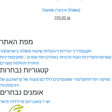
איבערן שטעטל (Video)
195.00 ₪
מפת האתר
תקנון
מדריך הורדות דיגיטליות
שיטות משלוח בישראל
צור
קשר
אודות
מדיניות הגנת פרטיות באתר
כניסת אמנים / ספקים
מדיניות
החזרת והחלפת מוצרים
קטגוריות נבחרות
מוזיקה יהודית
תקליטורי שמע
סרטים לילדים
ניצוצות של קדושה
בגן של
דודו
מלכהלי
אומנים נבחרים
ישי ריבו
אברהם פריד
דודו פישר