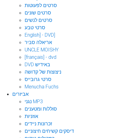
סרטים לפעוטות
סרטים שונים
סרטים לנשים
סרטי טבע
English] - DVD]
אריאלה סביר
UNCLE MOISHY
[français] - dvd
DVD באידיש
ניצוצות של קדושה
סרטי גרובייס
Menucha Fuchs
אביזרים
נגני MP3
סוללות ומטענים
אוזניות
זכרונות ניידים
דיסקים קשיחים חיצוניים