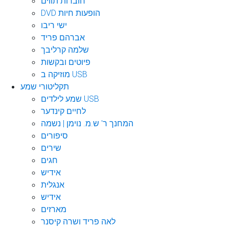
חוברות תווים
DVD הופעות חיות
ישי ריבו
אברהם פריד
שלמה קרליבך
פיוטים ובקשות
מוזיקה ב USB
תקליטורי שמע
שמע לילדים USB
לחיים קינדער
המחנך ר' ש.מ. נוימן | נשמה
סיפורים
שירים
חגים
אידיש
אנגלית
אידיש
מארזים
לאה פריד ושרה קיסנר