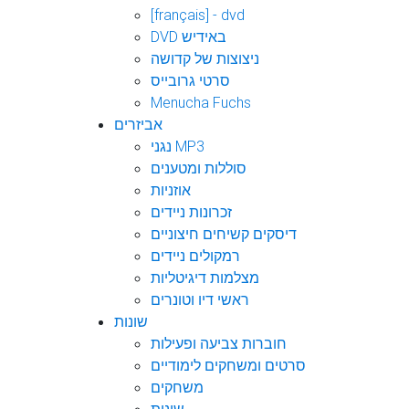
[français] - dvd
DVD באידיש
ניצוצות של קדושה
סרטי גרובייס
Menucha Fuchs
אביזרים
נגני MP3
סוללות ומטענים
אוזניות
זכרונות ניידים
דיסקים קשיחים חיצוניים
רמקולים ניידים
מצלמות דיגיטליות
ראשי דיו וטונרים
שונות
חוברות צביעה ופעילות
סרטים ומשחקים לימודיים
משחקים