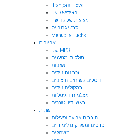
[français] - dvd
DVD באידיש
ניצוצות של קדושה
סרטי גרובייס
Menucha Fuchs
אביזרים
נגני MP3
סוללות ומטענים
אוזניות
זכרונות ניידים
דיסקים קשיחים חיצוניים
רמקולים ניידים
מצלמות דיגיטליות
ראשי דיו וטונרים
שונות
חוברות צביעה ופעילות
סרטים ומשחקים לימודיים
משחקים