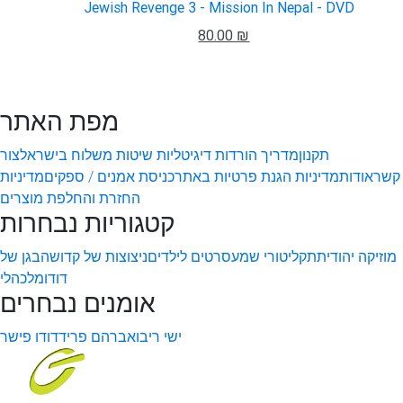
Jewish Revenge 3 - Mission In Nepal - DVD
80.00 ₪
מפת האתר
תקנון
מדריך הורדות דיגיטליות
שיטות משלוח בישראל
צור
קשר
אודות
מדיניות הגנת פרטיות באתר
כניסת אמנים / ספקים
מדיניות
החזרת והחלפת מוצרים
קטגוריות נבחרות
מוזיקה יהודית
תקליטורי שמע
סרטים לילדים
ניצוצות של קדושה
בגן של
דודו
מלכהלי
אומנים נבחרים
ישי ריבו
אברהם פריד
דודו פישר