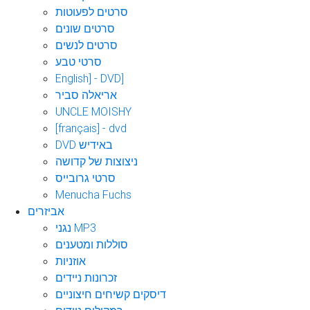
סרטים לפעוטות
סרטים שונים
סרטים לנשים
סרטי טבע
English] - DVD]
אריאלה סביר
UNCLE MOISHY
[français] - dvd
DVD באידיש
ניצוצות של קדושה
סרטי גרובייס
Menucha Fuchs
אביזרים
נגני MP3
סוללות ומטענים
אוזניות
זכרונות ניידים
דיסקים קשיחים חיצוניים