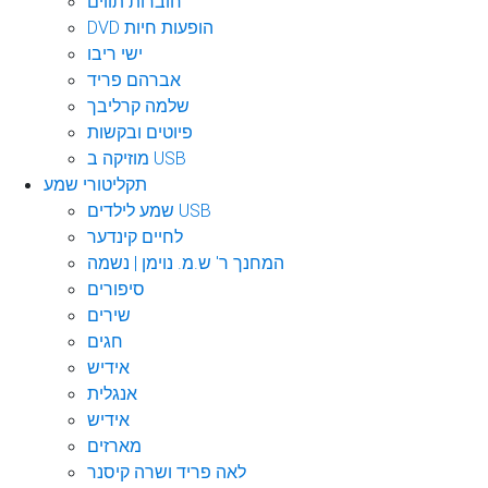
חוברות תווים
DVD הופעות חיות
ישי ריבו
אברהם פריד
שלמה קרליבך
פיוטים ובקשות
מוזיקה ב USB
תקליטורי שמע
שמע לילדים USB
לחיים קינדער
המחנך ר' ש.מ. נוימן | נשמה
סיפורים
שירים
חגים
אידיש
אנגלית
אידיש
מארזים
לאה פריד ושרה קיסנר