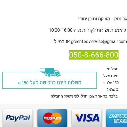
גרינטק - מוזיקה ותוכן יהודי
שירות לקוחות א-ה 10:00-16:00
להזמנות ו
greentec.servise@gmail.com
או במייל
050-8-666-800
*משלוח
חינם מעל
150 ש"ח -
בישראל
, חו"ל- לפי משקל החבילה.
בלבד
ובדואר רשום