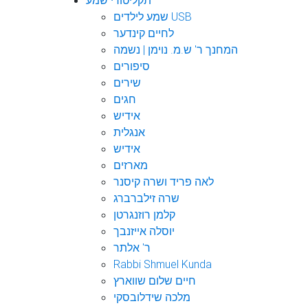
תקליטורי שמע
שמע לילדים USB
לחיים קינדער
המחנך ר' ש.מ. נוימן | נשמה
סיפורים
שירים
חגים
אידיש
אנגלית
אידיש
מארזים
לאה פריד ושרה קיסנר
שרה זילברברג
קלמן רוזנגרטן
יוסלה אייזנבך
ר' אלתר
Rabbi Shmuel Kunda
חיים שלום שווארץ
מלכה שידלובסקי